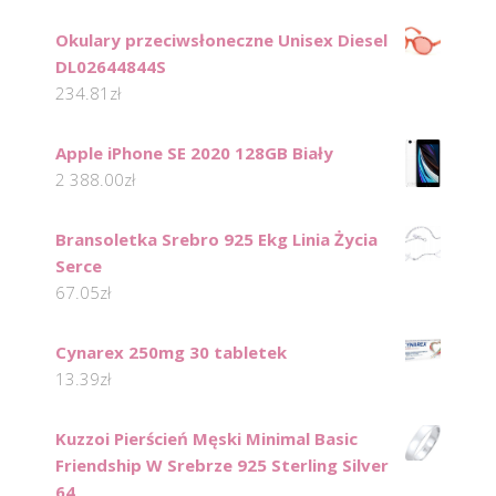
Okulary przeciwsłoneczne Unisex Diesel
DL02644844S
234.81
zł
Apple iPhone SE 2020 128GB Biały
2 388.00
zł
Bransoletka Srebro 925 Ekg Linia Życia
Serce
67.05
zł
Cynarex 250mg 30 tabletek
13.39
zł
Kuzzoi Pierścień Męski Minimal Basic
Friendship W Srebrze 925 Sterling Silver
64