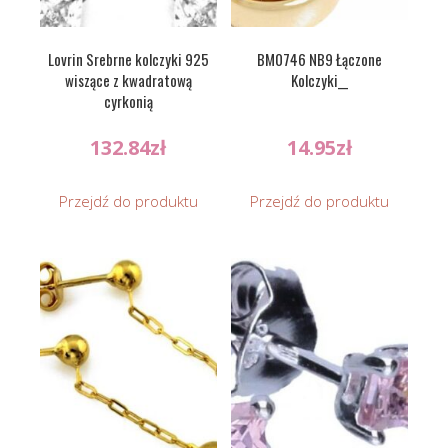
Lovrin Srebrne kolczyki 925
BM0746 NB9 Łączone
wiszące z kwadratową
Kolczyki__
cyrkonią
132.84
zł
14.95
zł
Przejdź do produktu
Przejdź do produktu