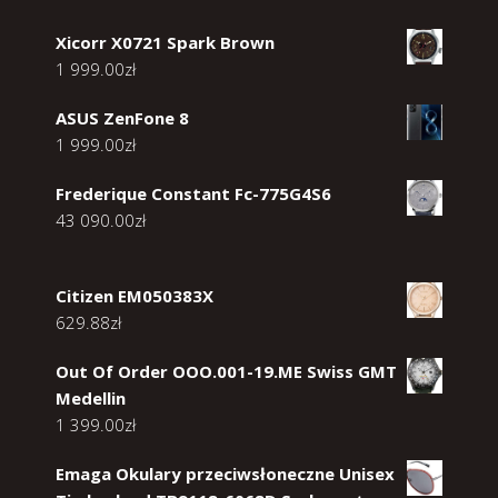
Xicorr X0721 Spark Brown
1 999.00
zł
ASUS ZenFone 8
1 999.00
zł
Frederique Constant Fc-775G4S6
43 090.00
zł
Citizen EM050383X
629.88
zł
Out Of Order OOO.001-19.ME Swiss GMT
Medellin
1 399.00
zł
Emaga Okulary przeciwsłoneczne Unisex