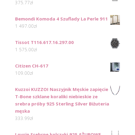
375.77
zł
Bemondi Komoda 4 Szuflady La Perle 911
1 497.00
zł
Tissot T116.617.16.297.00
1 575.00
zł
Citizen CH-617
109.00
zł
Kuzzoi KUZZOI Naszyjnik Męskie zapięcie
T-Bone szklane koraliki niebieskie ze
srebra próby 925 Sterling Silver Biżuteria
męska
333.99
zł
Lovrin Srebrne kolczyki 925 AŻUROWE