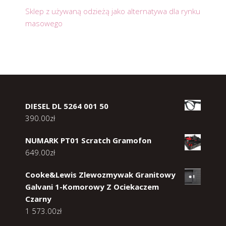
Sklep z używaną odzieżą jako alternatywa dla rynku
masowego
DIESEL DL 5264 001 50
390.00
zł
NUMARK PT01 Scratch Gramofon
649.00
zł
Cooke&Lewis Zlewozmywak Granitowy
Galvani 1-Komorowy Z Ociekaczem
Czarny
1 573.00
zł