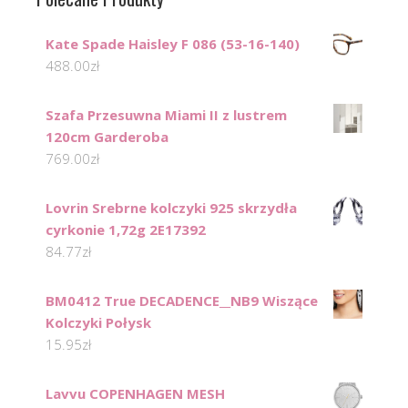
Kate Spade Haisley F 086 (53-16-140)
488.00
zł
Szafa Przesuwna Miami II z lustrem
120cm Garderoba
769.00
zł
Lovrin Srebrne kolczyki 925 skrzydła
cyrkonie 1,72g 2E17392
84.77
zł
BM0412 True DECADENCE__NB9 Wiszące
Kolczyki Połysk
15.95
zł
Lavvu COPENHAGEN MESH