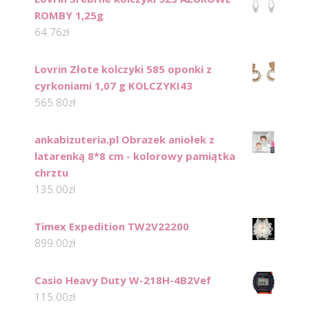
ROMBY 1,25g
64.76
zł
Lovrin Złote kolczyki 585 oponki z
cyrkoniami 1,07 g KOLCZYKI43
565.80
zł
ankabizuteria.pl Obrazek aniołek z
latarenką 8*8 cm - kolorowy pamiątka
chrztu
135.00
zł
Timex Expedition TW2V22200
899.00
zł
Casio Heavy Duty W-218H-4B2Vef
115.00
zł