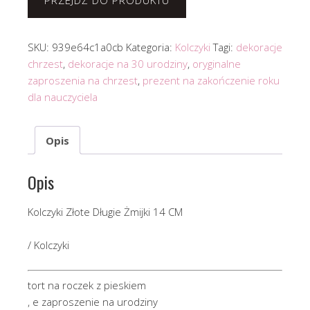
PRZEJDŹ DO PRODUKTU
SKU:
939e64c1a0cb
Kategoria:
Kolczyki
Tagi:
dekoracje
chrzest
,
dekoracje na 30 urodziny
,
oryginalne
zaproszenia na chrzest
,
prezent na zakończenie roku
dla nauczyciela
Opis
Opis
Kolczyki Złote Długie Żmijki 14 CM
/ Kolczyki
tort na roczek z pieskiem
, e zaproszenie na urodziny