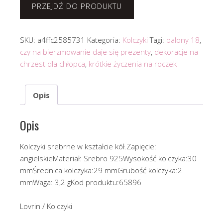
PRZEJDŹ DO PRODUKTU
SKU:
a4ffc2585731
Kategoria:
Kolczyki
Tagi:
balony 18
,
czy na bierzmowanie daje się prezenty
,
dekoracje na
chrzest dla chłopca
,
krótkie życzenia na roczek
Opis
Opis
Kolczyki srebrne w kształcie kół.Zapięcie:
angielskieMateriał: Srebro 925Wysokość kolczyka:30
mmŚrednica kolczyka:29 mmGrubość kolczyka:2
mmWaga: 3,2 gKod produktu:65896
Lovrin / Kolczyki