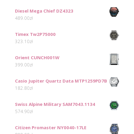
Diesel Mega Chief DZ4323
489.00
zł
Timex Tw2P75000
323.10
zł
Orient CUNCH001W
399.00
zł
Casio Jupiter Quartz Data MTP1259PD7B
182.80
zł
Swiss Alpine Military SAM7043.1134
574.90
zł
Citizen Promaster NY0040-17LE