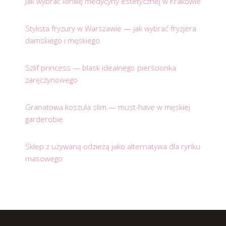
Jak wybrać klinikę medycyny estetycznej w Krakowie
Stylista fryzury w Warszawie — jak wybrać fryzjera
damskiego i męskiego
Szlif princess — blask idealnego pierścionka
zaręczynowego
Granatowa koszula slim — must-have w męskiej
garderobie
Sklep z używaną odzieżą jako alternatywa dla rynku
masowego