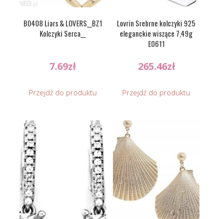
B0408 Liars & LOVERS__BZ1
Lovrin Srebrne kolczyki 925
Kolczyki Serca__
eleganckie wiszące 7,49g
E0611
7.69
zł
265.46
zł
Przejdź do produktu
Przejdź do produktu