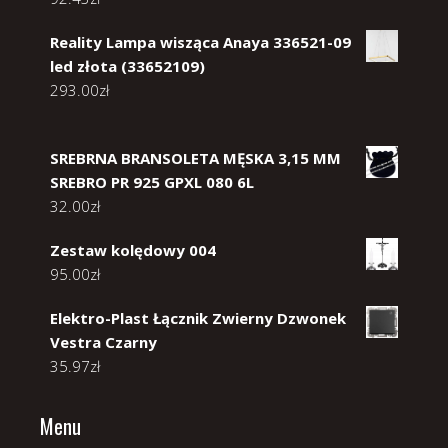
Reality Lampa wisząca Anaya 336521-09
led złota (33652109)
293.00
zł
SREBRNA BRANSOLETA MĘSKA 3,15 MM
SREBRO PR 925 GPXL 080 6L
32.00
zł
Zestaw kolędowy 004
95.00
zł
Elektro-Plast Łącznik Zwierny Dzwonek
Vestra Czarny
35.97
zł
Menu