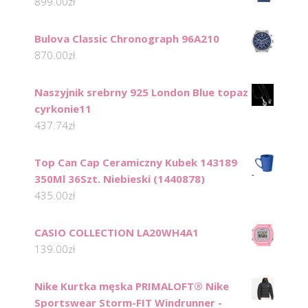
899.00
zł
Bulova Classic Chronograph 96A210
870.00
zł
Naszyjnik srebrny 925 London Blue topaz
cyrkonie11
437.74
zł
Top Can Cap Ceramiczny Kubek 143189
350Ml 36Szt. Niebieski (1440878)
435.00
zł
CASIO COLLECTION LA20WH4A1
139.00
zł
Nike Kurtka męska PRIMALOFT® Nike
Sportswear Storm-FIT Windrunner -