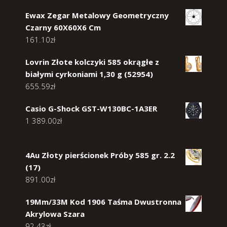
Ewax Zegar Metalowy Geometryczny
Czarny 60X60X6 Cm
161.10
zł
Lovrin Złote kolczyki 585 okrągłe z
białymi cyrkoniami 1,30 g (52954)
655.59
zł
Casio G-Shock GST-W130BC-1A3ER
1 389.00
zł
4Au Złoty pierścionek Próby 585 gr. 2.2
(17)
891.00
zł
19Mm/33M Kod 1906 Taśma Dwustronna
Akrylowa Szara
92.43
zł