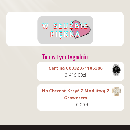
Top w tym tygodniu
Certina C0332071105300
3 415.00
zł
Na Chrzest Krzyż Z Modlitwą Z
Grawerem
40.00
zł