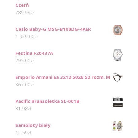
Czerń
789.99
zł
Casio Baby-G MSG-B100DG-4AER
1 029.00
zł
Festina F20437A
295.00
zł
Emporio Armani Ea 3212 5026 52 rozm. M
367.00
zł
Pacific Bransoletka SL-001B
31.98
zł
Samoloty biały
12.59
zł