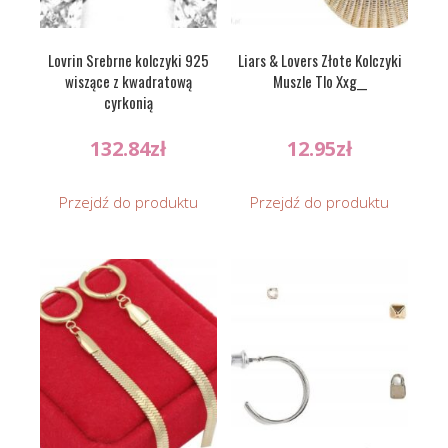
Lovrin Srebrne kolczyki 925
Liars & Lovers Złote Kolczyki
wiszące z kwadratową
Muszle Tlo Xxg__
cyrkonią
132.84
zł
12.95
zł
Przejdź do produktu
Przejdź do produktu