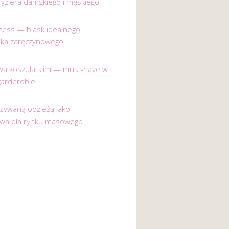
ryzjera damskiego i męskiego
incess — blask idealnego
nka zaręczynowego
a koszula slim — must-have w
garderobie
używaną odzieżą jako
ywa dla rynku masowego