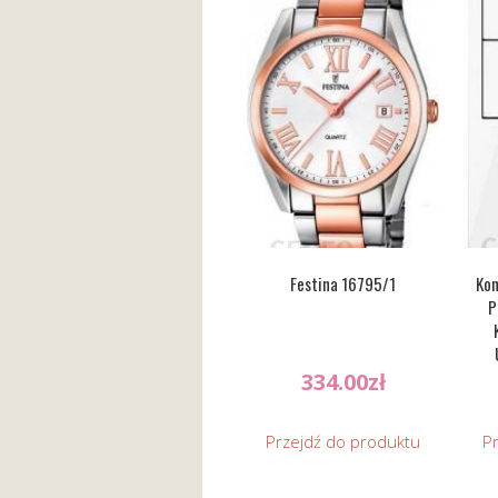
Festina 16795/1
Kon
P
Zint
334.00
zł
Bi
Przejdź do produktu
P