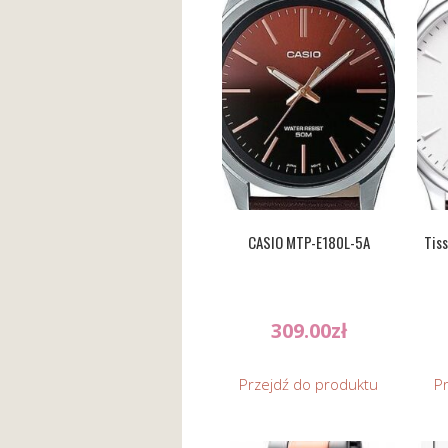
CASIO MTP-E180L-5A
Tis
309.00
zł
Przejdź do produktu
P