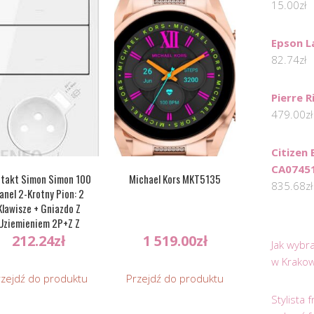
15.00
zł
Epson L
82.74
zł
Pierre 
479.00
zł
Citizen
CA0745
takt Simon Simon 100
Michael Kors MKT5135
835.68
zł
anel 2-Krotny Pion: 2
Klawisze + Gniazdo Z
Uziemieniem 2P+Z Z
egrowaną Ładowarką Usb
212.24
zł
1 519.00
zł
Jak wybr
ały [1] (10020233130)
w Krakow
rzejdź do produktu
Przejdź do produktu
Stylista