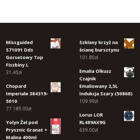
Missguided
Szklany krzyż na
S71091 Dds
ścianę bursztynu
Gorsetowy Top
101.80
zł
Fiszbiny L
Emalia Olkusz
31.45
zł
Czajnik
Chopard
Emaliowany 2,5L
Imperiale 384319-
Indukcja Szary (50868)
5010
109.99
zł
77 189.00
zł
Lorus LOR
Yolyn Żel pod
RL489AX9G
Prysznic Granat +
639.00
zł
Malina 400ml