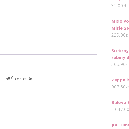
31.00
zł
Mido Pó
Misie 2
229.00
zł
Srebrny
rubiny 
306.90
zł
im!! Śnieżna Biel
Zeppeli
907.50
zł
Bulova 
2 047.0
JBL Tun