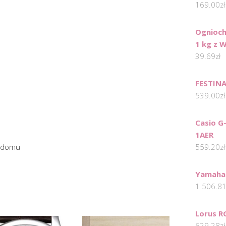
169.00
zł
Ognioch
1 kg z W
39.69
zł
FESTINA
539.00
zł
Casio G
1AER
w domu
559.20
zł
Yamaha
1 506.8
Lorus R
629.28
zł