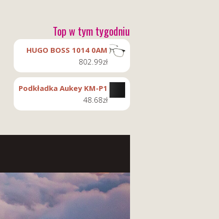
Top w tym tygodniu
HUGO BOSS 1014 0AM
802.99
zł
Podkładka Aukey KM-P1
48.68
zł