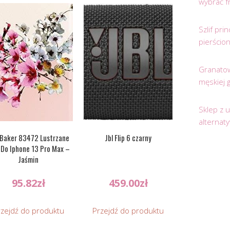
wybrać f
Szlif pr
pierścio
Granatow
męskiej 
Sklep z 
alternat
 Baker 83472 Lustrzane
Jbl Flip 6 czarny
 Do Iphone 13 Pro Max –
Jaśmin
95.82
zł
459.00
zł
rzejdź do produktu
Przejdź do produktu