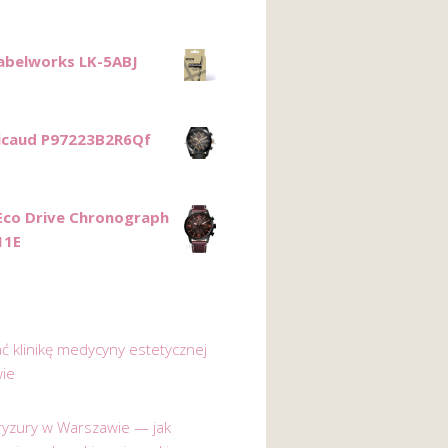
abelworks LK-5ABJ
Ricaud P97223B2R6Qf
 Eco Drive Chronograph
11E
ać klinikę medycyny estetycznej
ie
 fryzury w Warszawie — jak