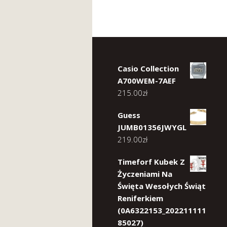
Casio Collection
A700WEM-7AEF
215.00
zł
Guess
JUMB01356JWYGL
219.00
zł
Timeforf Kubek Z
Życzeniami Na
Święta Wesołych Świąt
Reniferkiem
(0A6322153_202211111
85027)