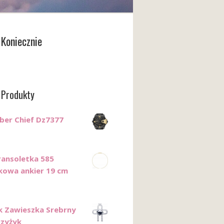
Koniecznie
 Produkty
Uber Chief Dz7377
ransoletka 585
kowa ankier 19 cm
k Zawieszka Srebrny
rzyżyk