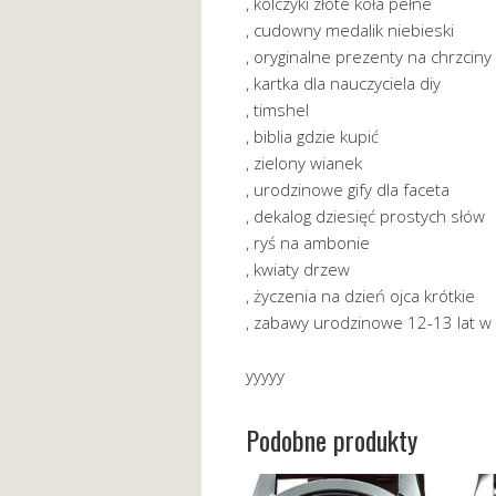
, kolczyki złote koła pełne
, cudowny medalik niebieski
, oryginalne prezenty na chrzciny
, kartka dla nauczyciela diy
, timshel
, biblia gdzie kupić
, zielony wianek
, urodzinowe gify dla faceta
, dekalog dziesięć prostych słów
, ryś na ambonie
, kwiaty drzew
, życzenia na dzień ojca krótkie
, zabawy urodzinowe 12-13 lat 
yyyyy
Podobne produkty