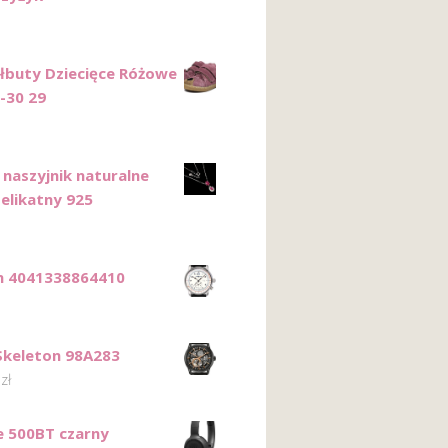
łbuty Dziecięce Różowe
6-30 29
 naszyjnik naturalne
delikatny 925
n 4041338864410
Skeleton 98A283
0
zł
e 500BT czarny