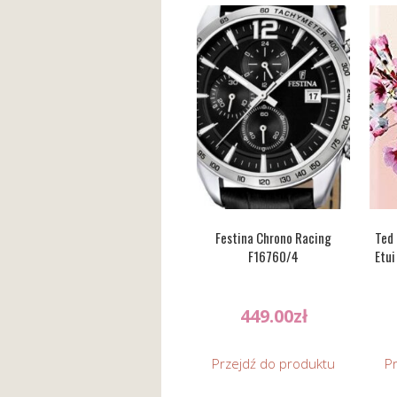
Festina Chrono Racing
Ted
F16760/4
Etui
449.00
zł
Przejdź do produktu
P