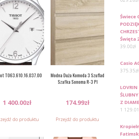
Świece 
PODZIĘ
CHRZEST
Święta 
39.00
zł
Casio 
375.35
zł
sot T063.610.16.037.00
Modna Duża Komoda 3 Szuflad
Szafka Sonoma R-3 Pl
LOVRIN
ŚLUBNY
1 400.00
zł
174.99
zł
Z DIAM
1 129.0
rzejdź do produktu
Przejdź do produktu
Kropiel
Fatimsk