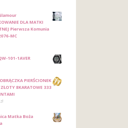
Glamour
KOWANIE DLA MATKI
NEJ Pierwsza Komunia
2076-MC
AQW-101-1AVER
 OBRĄCZKA PIERŚCIONEK
 ZŁOTY 8KARATOWE 333
ENTAMI
1
zł
nica Matka Boża
a