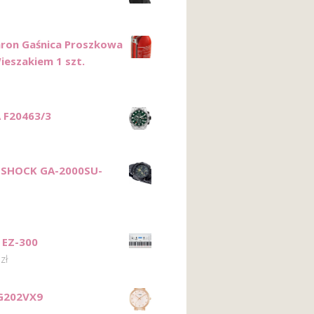
ron Gaśnica Proszkowa
ieszakiem 1 szt.
 F20463/3
-SHOCK GA-2000SU-
 EZ-300
1
zł
G202VX9