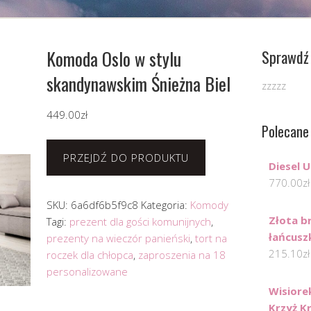
Komoda Oslo w stylu
Sprawdź 
skandynawskim Śnieżna Biel
zzzzz
449.00
zł
Polecane
PRZEJDŹ DO PRODUKTU
Diesel 
770.00
zł
SKU:
6a6df6b5f9c8
Kategoria:
Komody
Złota b
Tagi:
prezent dla gości komunijnych
,
łańcusz
prezenty na wieczór panieński
,
tort na
215.10
zł
roczek dla chłopca
,
zaproszenia na 18
personalizowane
Wisiore
Krzyż K