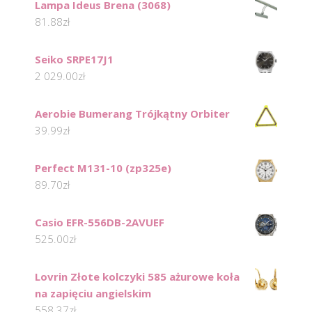
Lampa Ideus Brena (3068)
81.88
zł
Seiko SRPE17J1
2 029.00
zł
Aerobie Bumerang Trójkątny Orbiter
39.99
zł
Perfect M131-10 (zp325e)
89.70
zł
Casio EFR-556DB-2AVUEF
525.00
zł
Lovrin Złote kolczyki 585 ażurowe koła
na zapięciu angielskim
558.37
zł