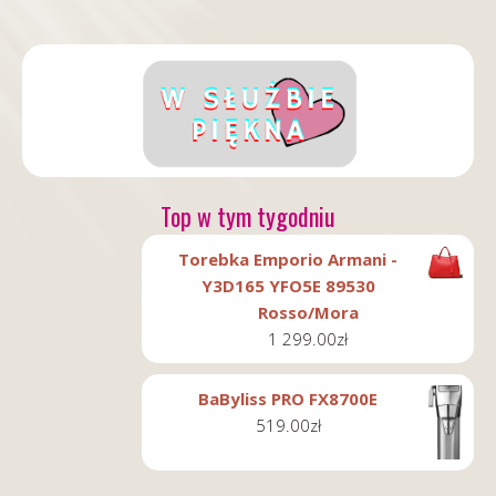
Top w tym tygodniu
Torebka Emporio Armani -
Y3D165 YFO5E 89530
Rosso/Mora
1 299.00
zł
BaByliss PRO FX8700E
519.00
zł