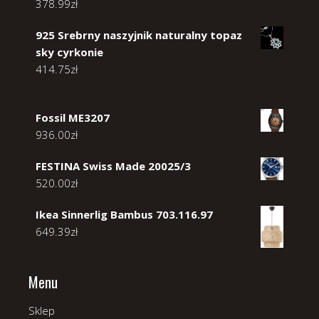
378.99
zł
925 Srebrny naszyjnik naturalny topaz
sky cyrkonie
414.75
zł
Fossil ME3207
936.00
zł
FESTINA Swiss Made 20025/3
520.00
zł
Ikea Sinnerlig Bambus 703.116.97
649.39
zł
Menu
Sklep