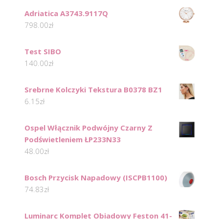
Adriatica A3743.9117Q
798.00
zł
Test SIBO
140.00
zł
Srebrne Kolczyki Tekstura B0378 BZ1
6.15
zł
Ospel Włącznik Podwójny Czarny Z
Podświetleniem ŁP233N33
48.00
zł
Bosch Przycisk Napadowy (ISCPB1100)
74.83
zł
Luminarc Komplet Obiadowy Feston 41-