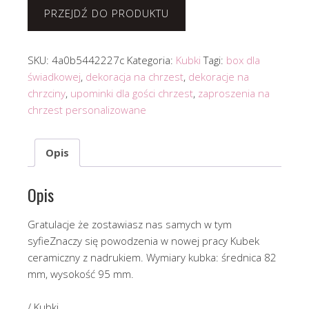
PRZEJDŹ DO PRODUKTU
SKU:
4a0b5442227c
Kategoria:
Kubki
Tagi:
box dla
świadkowej
,
dekoracja na chrzest
,
dekoracje na
chrzciny
,
upominki dla gości chrzest
,
zaproszenia na
chrzest personalizowane
Opis
Opis
Gratulacje że zostawiasz nas samych w tym
syfieZnaczy się powodzenia w nowej pracy Kubek
ceramiczny z nadrukiem. Wymiary kubka: średnica 82
mm, wysokość 95 mm.
/ Kubki