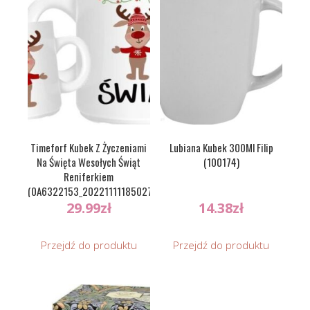
Timeforf Kubek Z Życzeniami
Lubiana Kubek 300Ml Filip
Na Święta Wesołych Świąt
(100174)
Reniferkiem
(0A6322153_20221111185027)
29.99
zł
14.38
zł
Przejdź do produktu
Przejdź do produktu