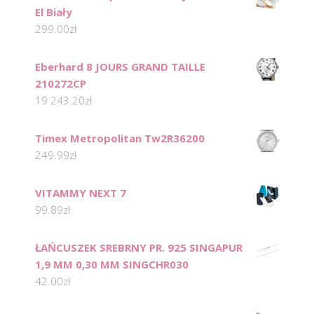
El Biały
299.00
zł
Eberhard 8 JOURS GRAND TAILLE
210272CP
19 243.20
zł
Timex Metropolitan Tw2R36200
249.99
zł
VITAMMY NEXT 7
99.89
zł
ŁAŃCUSZEK SREBRNY PR. 925 SINGAPUR
1,9 MM 0,30 MM SINGCHR030
42.00
zł