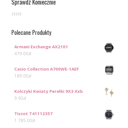
Sprawdź Koniecznie
zzzzz
Polecane Produkty
Armani Exchange AX2101
479.00
zł
Casio Collection A700WE-1AEF
189.00
zł
Kolczyki Kwiaty Perełki 9X3 Xxb
9.90
zł
Tissot T41112357
1 785.00
zł