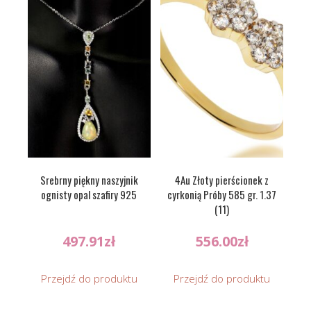
Srebrny piękny naszyjnik
4Au Złoty pierścionek z
ognisty opal szafiry 925
cyrkonią Próby 585 gr. 1.37
(11)
497.91
zł
556.00
zł
Przejdź do produktu
Przejdź do produktu