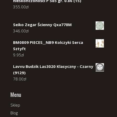
nieskończoności P 585 gr. 0.86 (15)
355.00
zł
Seiko Zegar Ścienny Qxa778M
346.00
zł
BM0809 PIECES__NB9 Kolczyki Serca
Sztyft
9.95
zł
Lavvu Budzik Las3020 Klasyczny - Czarny
(9129)
78.00
zł
Menu
Sklep
Blog