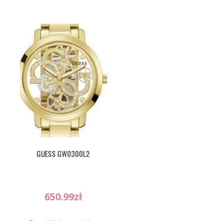
GUESS GW0300L2
650.99
zł