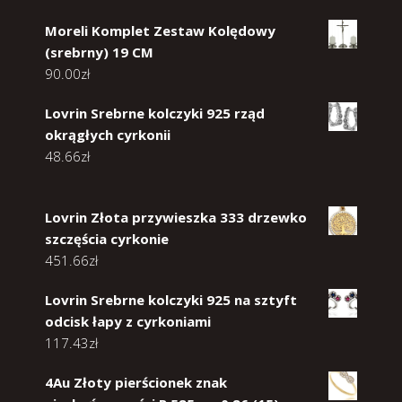
Moreli Komplet Zestaw Kolędowy
(srebrny) 19 CM
90.00
zł
Lovrin Srebrne kolczyki 925 rząd
okrągłych cyrkonii
48.66
zł
Lovrin Złota przywieszka 333 drzewko
szczęścia cyrkonie
451.66
zł
Lovrin Srebrne kolczyki 925 na sztyft
odcisk łapy z cyrkoniami
117.43
zł
4Au Złoty pierścionek znak