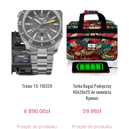
Traser TS-110329
Torba Bagaż Podręczny
40x20x25 do samolotu
Ryanair
6 890.00
zł
59.99
zł
Przejdź do produktu
Przejdź do produktu