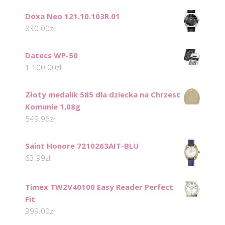
Doxa Neo 121.10.103R.01
830.00
zł
Datecs WP-50
1 100.00
zł
Złoty medalik 585 dla dziecka na Chrzest
Komunie 1,08g
549.96
zł
Saint Honore 7210263AIT-BLU
63.99
zł
Timex TW2V40100 Easy Reader Perfect
Fit
399.00
zł