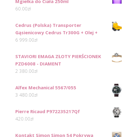
Mgiełka do Ciała 250ml
60.00
zł
Cedrus (Polska) Transporter
Gąsienicowy Cedrus Tr300G + Olej +
6 999.00
zł
STAVIORI EMAGA ZŁOTY PIERŚCIONEK
PZD6008 - DIAMENT
2 380.00
zł
Alfex Mechanical 5567/055
3 480.00
zł
Pierre Ricaud P972235217Qf
420.00
zł
Kontakt Simon Simon 54 Pokrywa