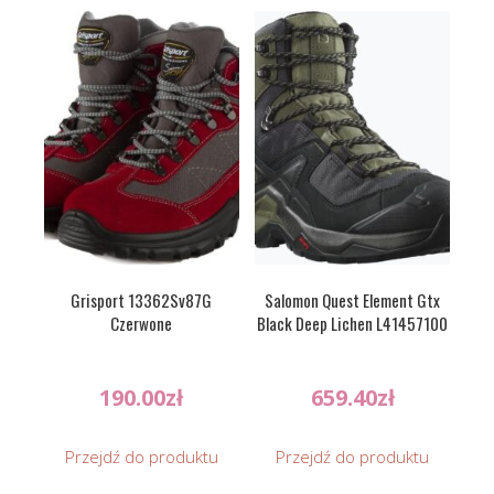
Grisport 13362Sv87G
Salomon Quest Element Gtx
Czerwone
Black Deep Lichen L41457100
190.00
zł
659.40
zł
Przejdź do produktu
Przejdź do produktu