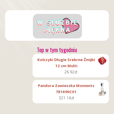
Top w tym tygodniu
Kolczyki Długie Srebrne Żmijki
12 cm Multi
26.92
zł
Pandora Zawieszka Moments
781690C01
321.16
zł