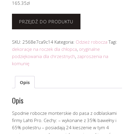
165.35
zł
PRZEJDŹ DO PRODUKTU
SKU:
2568e7ca9c14
Kategoria:
Odzież robocza
Tagi:
dekoracje na roczek dla chłopca
,
oryginalne
podziękowania dla chrzestnych
,
zaproszenia na
komunię
Opis
Opis
Spodnie robocze monterskie do pasa z odblaskami
firmy Lahti Pro. Cechy: – wykonane z 35% bawełny i
65% poliestru – posiadają 24 kieszenie w tym 4