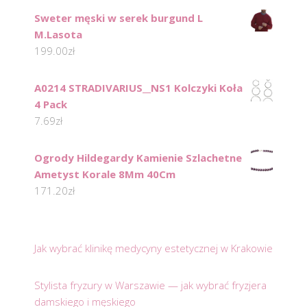
Sweter męski w serek burgund L
M.Lasota
199.00
zł
A0214 STRADIVARIUS__NS1 Kolczyki Koła
4 Pack
7.69
zł
Ogrody Hildegardy Kamienie Szlachetne
Ametyst Korale 8Mm 40Cm
171.20
zł
Jak wybrać klinikę medycyny estetycznej w Krakowie
Stylista fryzury w Warszawie — jak wybrać fryzjera
damskiego i męskiego