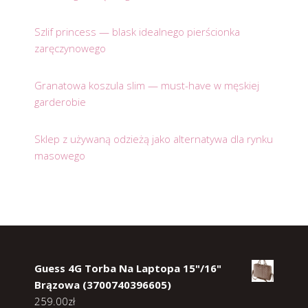
Szlif princess — blask idealnego pierścionka
zaręczynowego
Granatowa koszula slim — must-have w męskiej
garderobie
Sklep z używaną odzieżą jako alternatywa dla rynku
masowego
Guess 4G Torba Na Laptopa 15"/16"
Brązowa (3700740396605)
259.00
zł