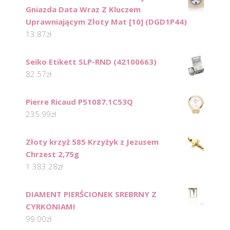
Gniazda Data Wraz Z Kluczem
Uprawniającym Złoty Mat [10] (DGD1P44)
13.87
zł
Seiko Etikett SLP-RND (42100663)
82.57
zł
Pierre Ricaud P51087.1C53Q
235.99
zł
Złoty krzyż 585 Krzyżyk z Jezusem
Chrzest 2,75g
1 383.28
zł
DIAMENT PIERŚCIONEK SREBRNY Z
CYRKONIAMI
99.00
zł