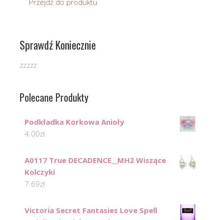
Przejdź do produktu
Sprawdź Koniecznie
zzzzz
Polecane Produkty
Podkładka Korkowa Anioły
4.00
zł
A0117 True DECADENCE__MH2 Wiszące
Kolczyki
7.69
zł
Victoria Secret Fantasies Love Spell