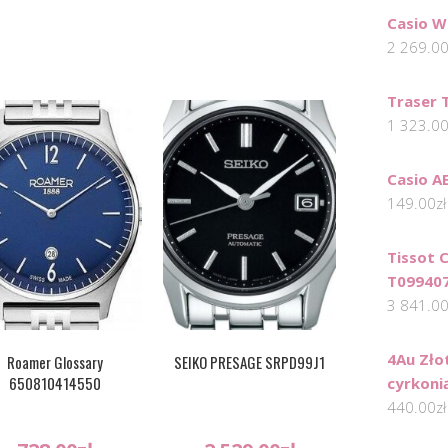
Casio W
2 269.0
Traser 
1 323.0
Casio A
149.00
zł
Tissot 
T09940
3 841.0
4Au Zło
Roamer Glossary
SEIKO PRESAGE SRPD99J1
650810414550
cyrkonią
440.00
zł