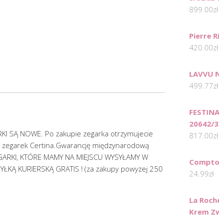
899.00
zł
Pierre 
420.00
zł
LAVVU 
499.77
zł
FESTINA
20642/3
 SĄ NOWE. Po zakupie zegarka otrzymujecie
817.00
zł
 zegarek Certina.Gwarancję międzynarodową
ZEGARKI, KTÓRE MAMY NA MIEJSCU WYSYŁAMY W
Compto
KĄ KURIERSKĄ GRATIS ! (za zakupy powyzej 250
24.99
zł
La Roch
Krem Zw