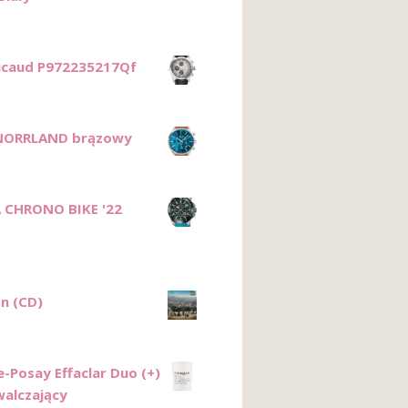
Ricaud P972235217Qf
NORRLAND brązowy
 CHRONO BIKE '22
n (CD)
e-Posay Effaclar Duo (+)
alczający