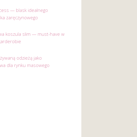
incess — blask idealnego
nka zaręczynowego
a koszula slim — must-have w
garderobie
używaną odzieżą jako
ywa dla rynku masowego