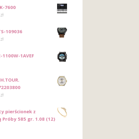
K-7600
0
zł
TS-109036
0
zł
E-1100W-1AVEF
CH.TOUR.
72203800
0
zł
ty pierścionek z
 Próby 585 gr. 1.08 (12)