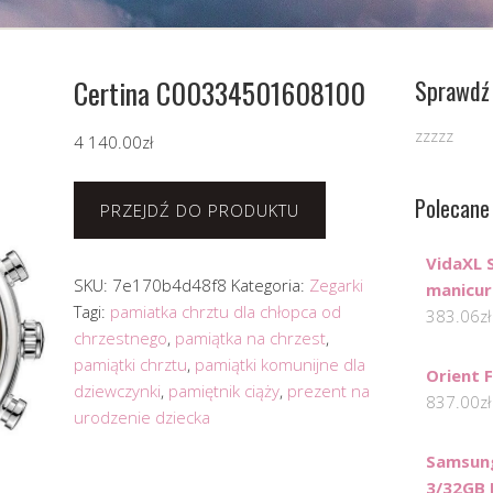
Certina C00334501608100
Sprawdź 
zzzzz
4 140.00
zł
Polecane
PRZEJDŹ DO PRODUKTU
VidaXL 
SKU:
7e170b4d48f8
Kategoria:
Zegarki
manicur
Tagi:
pamiatka chrztu dla chłopca od
383.06
zł
chrzestnego
,
pamiątka na chrzest
,
pamiątki chrztu
,
pamiątki komunijne dla
Orient
dziewczynki
,
pamiętnik ciąży
,
prezent na
837.00
zł
urodzenie dziecka
Samsung
3/32GB 