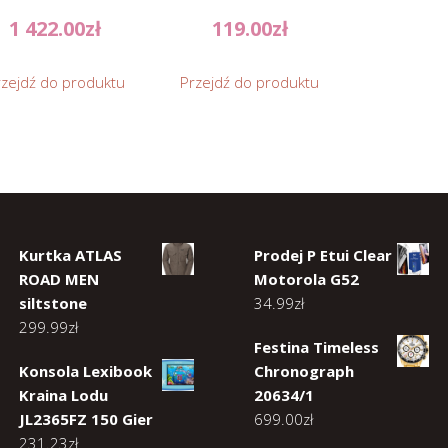
1 422.00
zł
119.00
zł
rzejdź do produktu
Przejdź do produktu
Kurtka ATLAS
Prodej P Etui Clear
ROAD MEN
Motorola G52
siltstone
34.99
zł
299.99
zł
Festina Timeless
Konsola Lexibook
Chronograph
Kraina Lodu
20634/1
JL2365FZ 150 Gier
699.00
zł
231.23
zł