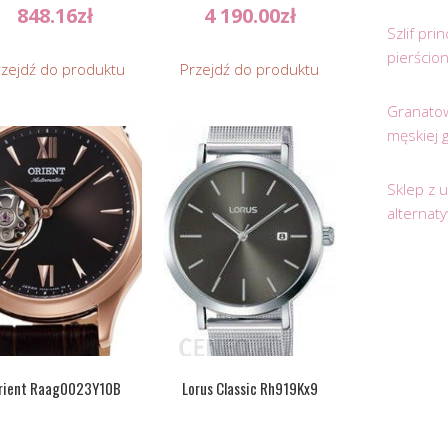
848.16
zł
4 190.00
zł
Szlif pr
pierścio
rzejdź do produktu
Przejdź do produktu
Granatow
męskiej 
Sklep z 
alternat
rient Raag0023Y10B
Lorus Classic Rh919Kx9