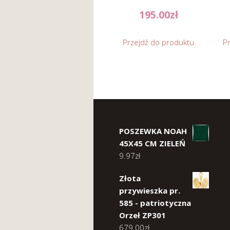
195.00
zł
Przejdź do produktu
P
POSZEWKA NOAH
45X45 CM ZIELEŃ
9.97
zł
Złota
przywieszka pr.
585 - patriotyczna
Orzeł ZP301
679.00
zł