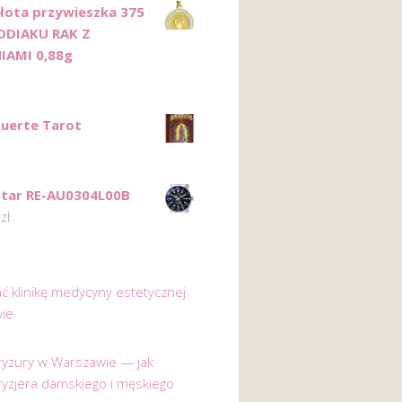
Złota przywieszka 375
ODIAKU RAK Z
IAMI 0,88g
uerte Tarot
Star RE-AU0304L00B
0
zł
ać klinikę medycyny estetycznej
ie
 fryzury w Warszawie — jak
ryzjera damskiego i męskiego