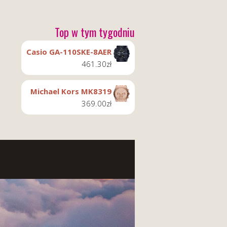
Top w tym tygodniu
Casio GA-110SKE-8AER
461.30
zł
Michael Kors MK8319
369.00
zł