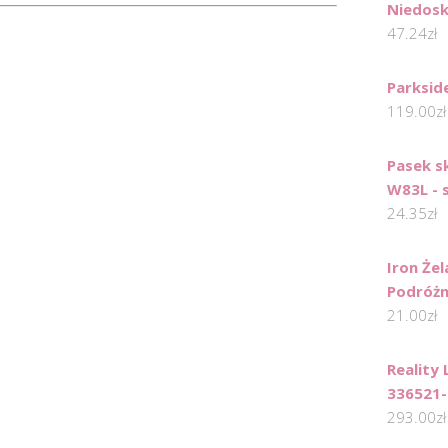
Niedosk
47.24
zł
Parksid
119.00
zł
Pasek s
W83L - 
24.35
zł
Iron Że
Podróżn
21.00
zł
Reality
336521-
293.00
zł