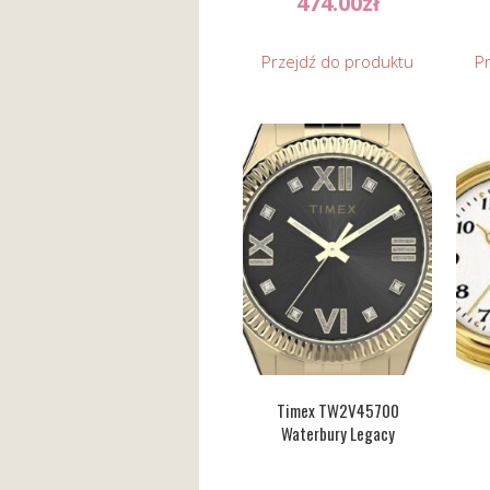
474.00
zł
Przejdź do produktu
P
Timex TW2V45700
Waterbury Legacy