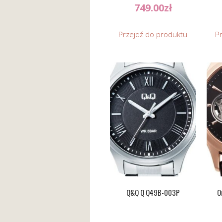
749.00
zł
Przejdź do produktu
P
Q&Q Q Q49B-003P
O