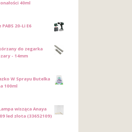
onałości 40ml
e PABS 20-Li E6
kórzany do zegarka
szary - 14mm
lazko W Sprayu Butelka
a 100ml
 Lampa wisząca Anaya
09 led złota (33652109)