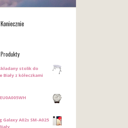
Koniecznie
 Produkty
Składany stolik do
e Biały z kółeczkami
 FEU0A005WH
 Galaxy A02s SM-A025
Biały