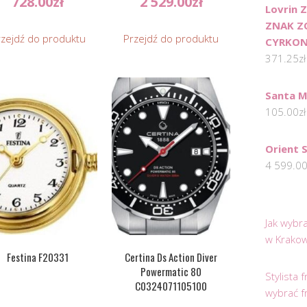
728.00
zł
2 529.00
zł
Lovrin 
ZNAK Z
rzejdź do produktu
Przejdź do produktu
CYRKON
371.25
zł
Santa M
105.00
zł
Orient 
4 599.0
Jak wybr
w Krakow
Festina F20331
Certina Ds Action Diver
Powermatic 80
Stylista
C0324071105100
wybrać f