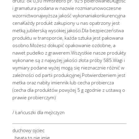
drutu: ok 0,30 mmsrebro pr. 925 polerowaneDługość
i gramatura podana w nazwie rozmiarunowoczesne
wzornictwonajwyższa jakość wykonaniakonkurencyjna
cenaKażdy produkt zakupiony u nas opatrzony jest
metką jubilerską wysokiej jakości.Dla bezpieczeństwa
produktu w transporcie, każda sztuka jest pakowana
osobno.Możesz dokupić opakowanie ozdobne, a
nawet pudełko z grawerem.Wszystkie nasze produkty
wykonane są z najwyżej jakości złota próby 585.Wagi i
wymiary podane wyżej mogą się nieznacznie różnić w
zależności od partii produkcyjnej.Potwierdzeniem jest
metka oraz nabity imiennik lub cecha probiercza
(cecha dla produktów powyżej 5 g zgodnie z ustawą o
prawie probierczym)
/ Łańcuszki dla mężczyzn
duchowy ojciec
, beata to nie imie