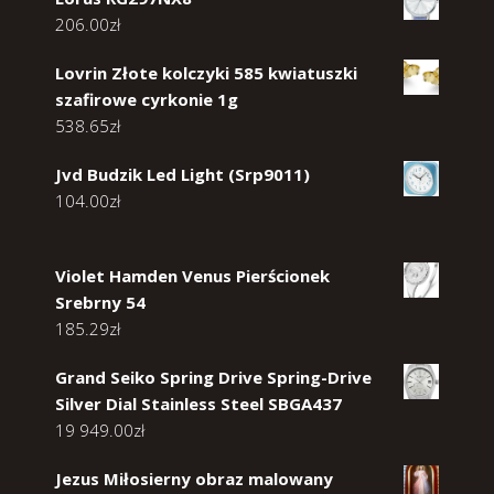
206.00
zł
Lovrin Złote kolczyki 585 kwiatuszki
szafirowe cyrkonie 1g
538.65
zł
Jvd Budzik Led Light (Srp9011)
104.00
zł
Violet Hamden Venus Pierścionek
Srebrny 54
185.29
zł
Grand Seiko Spring Drive Spring-Drive
Silver Dial Stainless Steel SBGA437
19 949.00
zł
Jezus Miłosierny obraz malowany