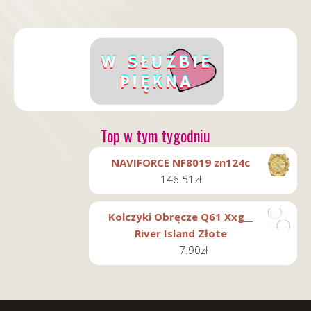
Top w tym tygodniu
NAVIFORCE NF8019 zn124c
146.51
zł
Kolczyki Obręcze Q61 Xxg__
River Island Złote
7.90
zł