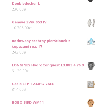
Doubledecker L
230.00
zł
Geneve ZWK 053 IV
10 706.00
zł
Rodowany srebrny pierścionek z
topazami roz. 17
242.00
zł
LONGINES HydroConquest L3.883.4.76.9
9 129.00
zł
Casio LTP-1234PG-7AEG
314.00
zł
BOBO BIRD WM11