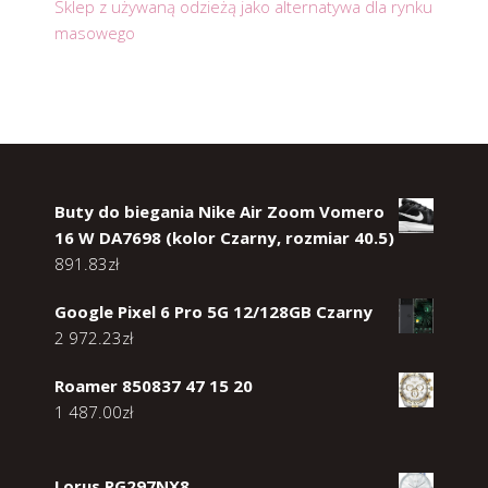
Sklep z używaną odzieżą jako alternatywa dla rynku
masowego
Buty do biegania Nike Air Zoom Vomero
16 W DA7698 (kolor Czarny, rozmiar 40.5)
891.83
zł
Google Pixel 6 Pro 5G 12/128GB Czarny
2 972.23
zł
Roamer 850837 47 15 20
1 487.00
zł
Lorus RG297NX8