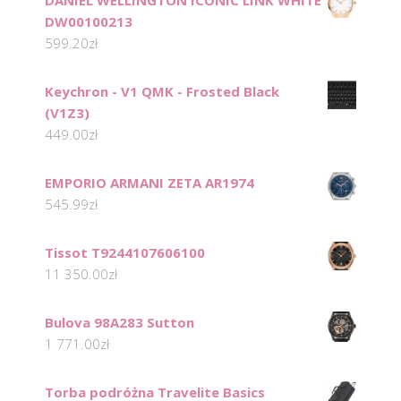
DANIEL WELLINGTON ICONIC LINK WHITE
DW00100213
599.20
zł
Keychron - V1 QMK - Frosted Black
(V1Z3)
449.00
zł
EMPORIO ARMANI ZETA AR1974
545.99
zł
Tissot T9244107606100
11 350.00
zł
Bulova 98A283 Sutton
1 771.00
zł
Torba podróżna Travelite Basics