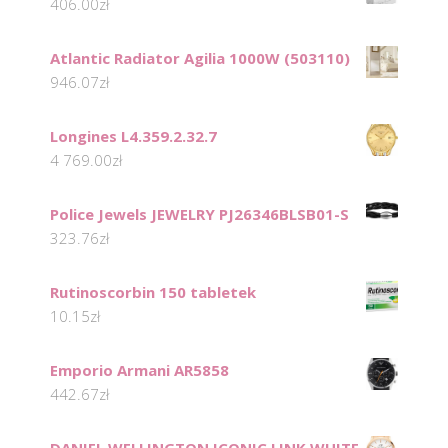
406.00
zł
Atlantic Radiator Agilia 1000W (503110)
946.07
zł
Longines L4.359.2.32.7
4 769.00
zł
Police Jewels JEWELRY PJ26346BLSB01-S
323.76
zł
Rutinoscorbin 150 tabletek
10.15
zł
Emporio Armani AR5858
442.67
zł