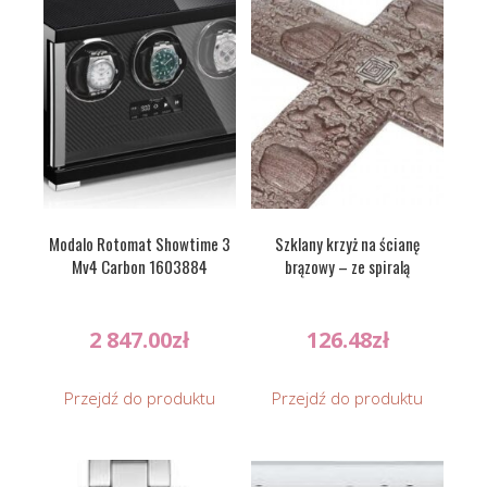
Modalo Rotomat Showtime 3
Szklany krzyż na ścianę
Mv4 Carbon 1603884
brązowy – ze spiralą
2 847.00
zł
126.48
zł
Przejdź do produktu
Przejdź do produktu