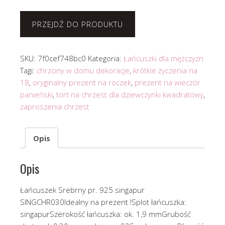
PRZEJDŹ DO PRODUKTU
SKU:
7f0cef748bc0
Kategoria:
Łańcuszki dla mężczyzn
Tagi:
chrzciny w domu dekoracje
,
krótkie życzenia na
18
,
oryginalny prezent na roczek
,
prezent na wieczór
panieński
,
tort na chrzest dla dziewczynki kwadratowy
,
zaproszenia chrzest
Opis
Opis
Łańcuszek Srebrny pr. 925 singapur
SINGCHR030Idealny na prezent !Splot łańcuszka:
singapurSzerokość łańcuszka: ok. 1,9 mmGrubość