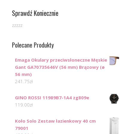
Sprawdź Koniecznie
zzzzz
Polecane Produkty
Emaga Okulary przeciwsłoneczne Męskie
Gant GA70735646V (56 mm) Brązowy (ø
56 mm)
241.75
zł
GINO ROSSI 11989B7-1A4 zg809e
119.00
zł
Koło Solo Zestaw łazienkowy 40 cm
79001