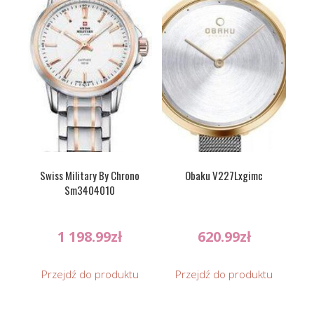
Swiss Military By Chrono
Obaku V227Lxgimc
Sm3404010
1 198.99
zł
620.99
zł
Przejdź do produktu
Przejdź do produktu