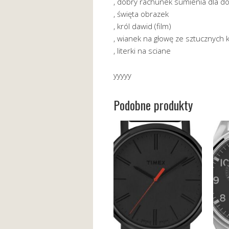
, dobry rachunek sumienia dla d
, święta obrazek
, król dawid (film)
, wianek na głowę ze sztucznych 
, literki na sciane
yyyyy
Podobne produkty