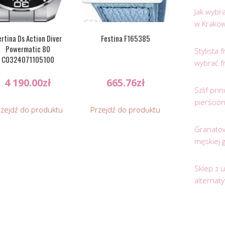
Jak wybr
w Krakow
rtina Ds Action Diver
Festina F165385
Powermatic 80
Stylista
C0324071105100
wybrać f
4 190.00
zł
665.76
zł
Szlif pr
pierścio
rzejdź do produktu
Przejdź do produktu
Granatow
męskiej 
Sklep z 
alternat