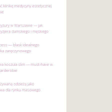
ać klinikę medycyny estetycznej
ie
 fryzury w Warszawie — jak
ryzjera damskiego i męskiego
incess — blask idealnego
nka zaręczynowego
a koszula slim — must-have w
garderobie
używaną odzieżą jako
ywa dla rynku masowego