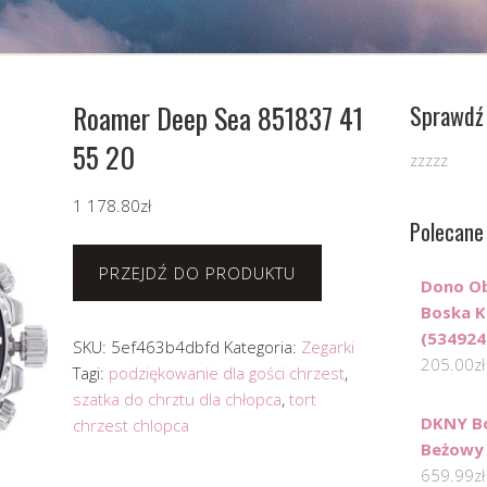
Roamer Deep Sea 851837 41
Sprawdź 
55 20
zzzzz
1 178.80
zł
Polecane
PRZEJDŹ DO PRODUKTU
Dono Ob
Boska K
(534924
SKU:
5ef463b4dbfd
Kategoria:
Zegarki
205.00
zł
Tagi:
podziękowanie dla gości chrzest
,
szatka do chrztu dla chłopca
,
tort
DKNY Bo
chrzest chlopca
Beżowy
659.99
zł