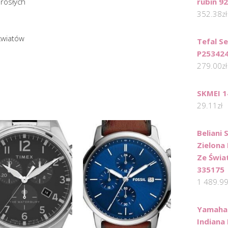
orosłych
rubin 92
352.38
zł
kwiatów
Tefal S
P25342
279.00
zł
SKMEI 1
29.11
zł
Beliani
Zielona
Ze Świa
335175
1 489.9
Yamaha 
Indiana