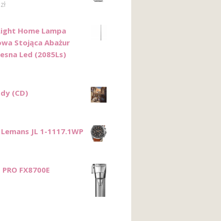
0
zł
Light Home Lampa
wa Stojąca Abażur
sna Led (2085Ls)
dy (CD)
 Lemans JL 1-1117.1WP
s PRO FX8700E