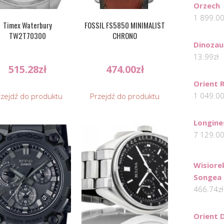
Orzech
1 899.0
Timex Waterbury
FOSSIL FS5850 MINIMALIST
TW2T70300
CHRONO
Dinozau
13.99
zł
515.28
zł
474.00
zł
Orient 
1 049.0
rzejdź do produktu
Przejdź do produktu
Longine
7 129.0
Wisiorek
Songea 
466.74
zł
Orient 