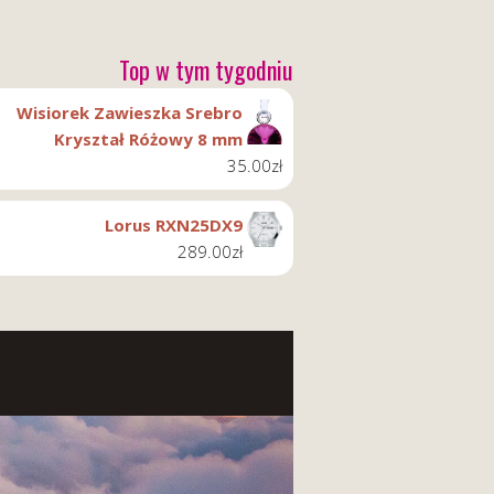
Top w tym tygodniu
Wisiorek Zawieszka Srebro
Kryształ Różowy 8 mm
35.00
zł
Lorus RXN25DX9
289.00
zł