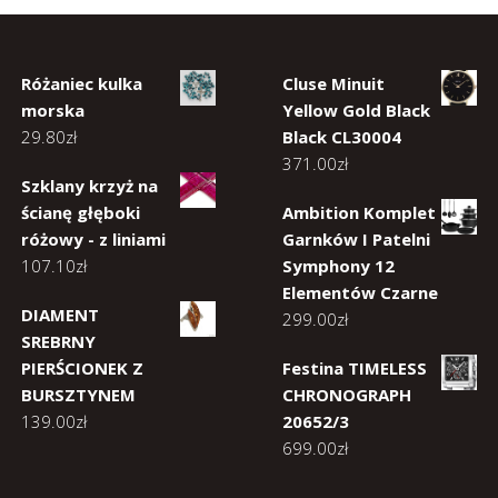
Różaniec kulka
Cluse Minuit
morska
Yellow Gold Black
29.80
zł
Black CL30004
371.00
zł
Szklany krzyż na
ścianę głęboki
Ambition Komplet
różowy - z liniami
Garnków I Patelni
107.10
zł
Symphony 12
Elementów Czarne
DIAMENT
299.00
zł
SREBRNY
PIERŚCIONEK Z
Festina TIMELESS
BURSZTYNEM
CHRONOGRAPH
139.00
zł
20652/3
699.00
zł