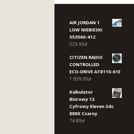
AIR JORDAN 1
LOW NIEBIESKI
553560-412
529.99
zł
CITIZEN RADIO
CONTROLLED
ECO-DRIVE AT8110-61E
1 839.00
zł
Kalkulator
Biurowy 12
Cyfrowy Eleven Sdc
888X Czarny
74.89
zł