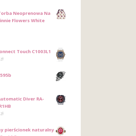
 Torba Neoprenowa Na
innie Flowers White
onnect Touch C1003L1
0
zł
N595b
Automatic Diver RA-
R1HB
0
zł
ny pierścionek naturalny