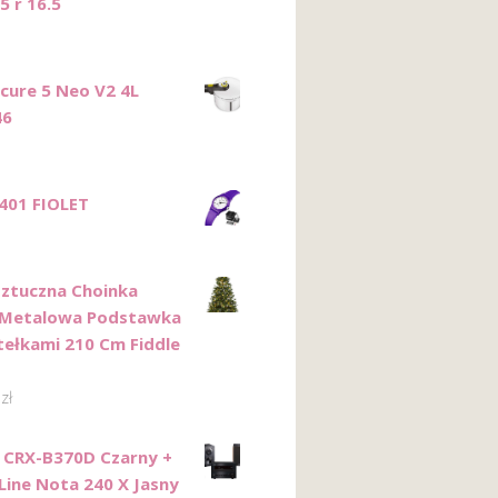
5 r 16.5
ecure 5 Neo V2 4L
46
401 FIOLET
 Sztuczna Choinka
 Metalowa Podstawka
tełkami 210 Cm Fiddle
9
zł
CRX-B370D Czarny +
 Line Nota 240 X Jasny