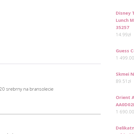
Disney
Lunch M
35257
14.99
zł
Guess C
1 499.0
Skmei 
89.51
zł
0 srebrny na bransolecie
Orient 
AA0D02
1 690.0
Delikat