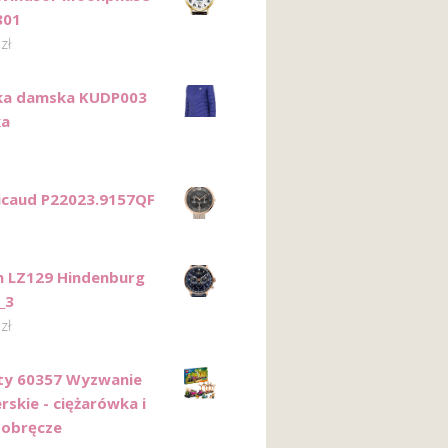
801
0
zł
ka damska KUDP003
ka
Ricaud P22023.9157QF
n LZ129 Hindenburg
_3
0
zł
ty 60357 Wyzwanie
rskie - ciężarówka i
 obręcze