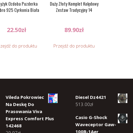
zyżyk Ozdoba Puzderka
Duży Złoty Komplet Kolędowy
bro 925 Cyrkonia Biała
Zestaw Tradycyjny 14
22.50
zł
89.90
zł
rzejdź do produktu
Przejdź do produktu
Vileda Pokrowiec
Diesel Dz4421
Na Deskę Do
513.00
zł
Prasowania Viva
Casio G-Shock
Express Comfort Plus
Waveceptor Gaw-
142468
100B-1Aer
29.97
zł