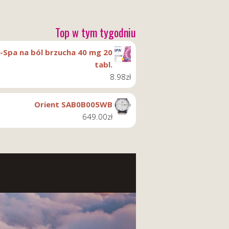
Top w tym tygodniu
-Spa na ból brzucha 40 mg 20
tabl.
8.98
zł
Orient SAB0B005WB
649.00
zł