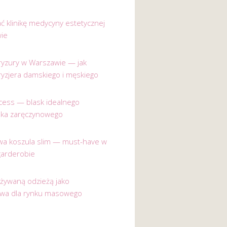
ać klinikę medycyny estetycznej
ie
 fryzury w Warszawie — jak
ryzjera damskiego i męskiego
incess — blask idealnego
nka zaręczynowego
a koszula slim — must-have w
garderobie
używaną odzieżą jako
ywa dla rynku masowego