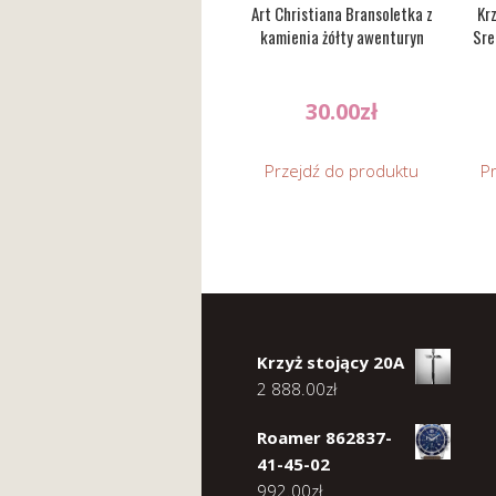
Art Christiana Bransoletka z
Kr
kamienia żółty awenturyn
Sre
30.00
zł
Przejdź do produktu
P
Krzyż stojący 20A
2 888.00
zł
Roamer 862837-
41-45-02
992.00
zł