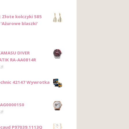
 Złote kolczyki 585
 'Ażurowe blaszki'
KAMASU DIVER
TIK RA-AA0814R
0
zł
chnic 42147 Wywrotka
FAG00001S0
0
zł
Ricaud P97039.1113Q