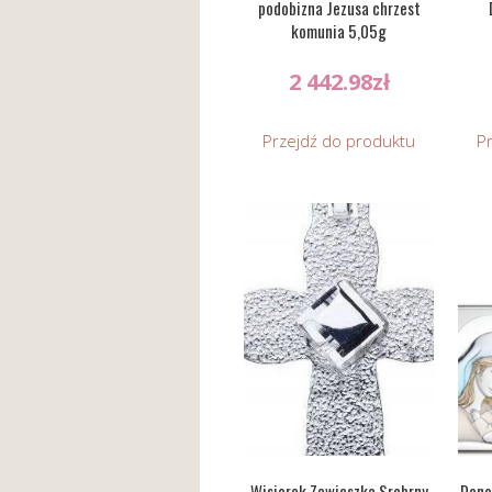
podobizna Jezusa chrzest
komunia 5,05g
2 442.98
zł
Przejdź do produktu
P
Wisiorek Zawieszka Srebrny
Dono