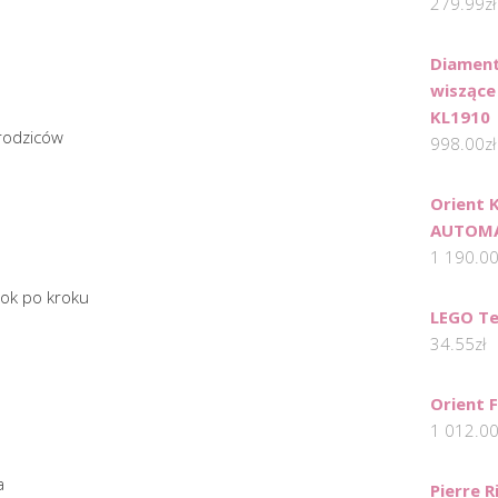
279.99
zł
Diament
wiszące
KL1910
 rodziców
998.00
zł
Orient 
AUTOMA
1 190.0
ok po kroku
LEGO Te
34.55
zł
Orient 
1 012.0
a
Pierre 