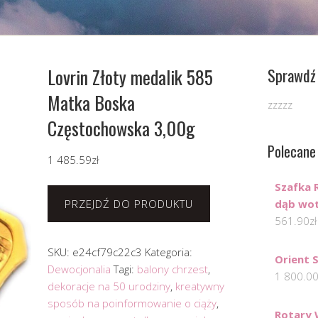
Lovrin Złoty medalik 585
Sprawdź 
Matka Boska
zzzzz
Częstochowska 3,00g
Polecane
1 485.59
zł
Szafka 
PRZEJDŹ DO PRODUKTU
dąb wot
561.90
zł
SKU:
e24cf79c22c3
Kategoria:
Orient
Dewocjonalia
Tagi:
balony chrzest
,
1 800.0
dekoracje na 50 urodziny
,
kreatywny
sposób na poinformowanie o ciąży
,
Rotary