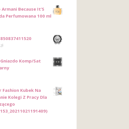
 Armani Because It’S
da Perfumowana 100 ml
 850837411520
0
zł
 Gniazdo Komp/Sat
arny
r Fashion Kubek Na
nie Kolegi Z Pracy Dla
zącego
153_20211021191409)