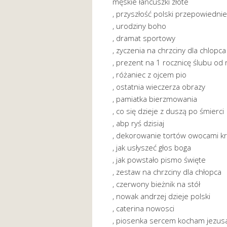
męskie łańcuszki złote
, przyszłość polski przepowiednie
, urodziny boho
, dramat sportowy
, zyczenia na chrzciny dla chlopca
, prezent na 1 rocznicę ślubu od
, różaniec z ojcem pio
, ostatnia wieczerza obrazy
, pamiatka bierzmowania
, co się dzieje z duszą po śmierci
, abp ryś dzisiaj
, dekorowanie tortów owocami kr
, jak usłyszeć głos boga
, jak powstało pismo święte
, zestaw na chrzciny dla chłopca
, czerwony bieżnik na stół
, nowak andrzej dzieje polski
, caterina nowosci
, piosenka sercem kocham jezus