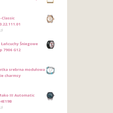
-Classic
0.22.111.01
0
zł
n Łańcuchy Śniegowe
ip 7906 G12
etka srebrna modułowa
kie charmsy
Mako III Automatic
04E19B
0
zł