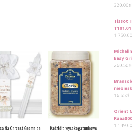
320.00
zł
Tissot T
T101.01
1 750.0
Micheli
Easy Gr
260.50
zł
Bransol
niebies
16.65
zł
Orient 
Raaa00
1 149.0
ca Na Chrzest Gromnica
Kadzidło wysokogatunkowe