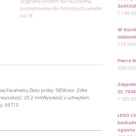
oryginalny prezent dla nauczyciela
,
Gs0532
podziękowania dla chrzestnych
,
winietki
1 149.0
na 18
4F Kurt
niebies
119.59
zł
Pierre 
398.00
zł
Zeppeli
iej.Parametry:Złoto próby: 585Kolor: Żółte
ZE_7038
mmwysokość: 20.2 mmWysokość z uchwytem:
1 085.0
u: 69713
LEGO Ci
kaskade
ogniste