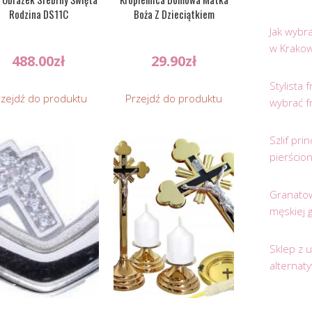
Rodzina DS11C
Boża Z Dzieciątkiem
Jak wybr
w Krakow
488.00
zł
29.90
zł
Stylista
rzejdź do produktu
Przejdź do produktu
wybrać f
Szlif pr
pierścio
Granatow
męskiej 
Sklep z 
alternat