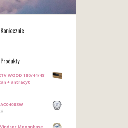
Koniecznie
 Produkty
RTV WOOD 180/44/48
an + antracyt
 SAC04003W
0
zł
 Windsor Moonphase