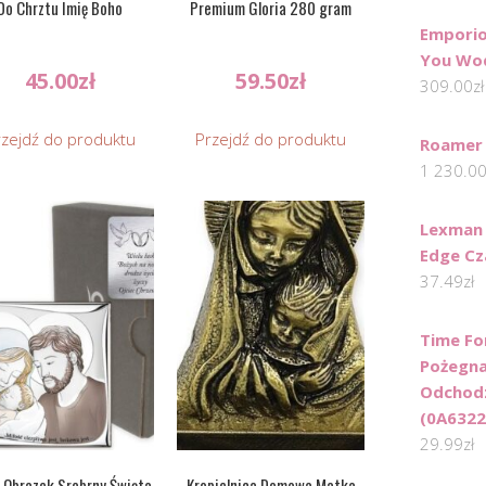
Do Chrztu Imię Boho
Premium Gloria 280 gram
Emporio
You Wo
45.00
zł
59.50
zł
309.00
zł
rzejdź do produktu
Przejdź do produktu
Roamer
1 230.0
Lexman
Edge Cz
37.49
zł
Time Fo
Pożegna
Odchod
(0A6322
29.99
zł
 Obrazek Srebrny Święta
Kropielnica Domowa Matka