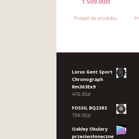
1 509.00
zł
Przejdź do produktu
P
Lorus Gent Sport
Chronograph
Rm363Ex9
476.00
zł
FOSSIL BQ2383
799.00
zł
Oakley Okulary
przeciwsłoneczne