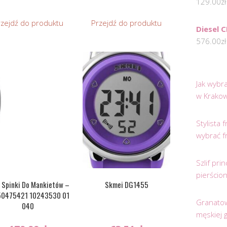
129.00
zł
rzejdź do produktu
Przejdź do produktu
Diesel 
576.00
zł
Jak wybr
w Krakow
Stylista
wybrać f
Szlif pr
pierścio
 Spinki Do Mankietów –
Skmei DG1455
 50475421 10243530 01
Granatow
040
męskiej 