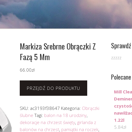
Markiza Srebrne Obrączki Z
Sprawdź 
Fazą 5 Mm
zzzzz
66.00
zł
Polecane
PRZEJDŹ DO PRODUKTU
Mill Cl
Deminer
czystośc
SKU:
ac3193f38647
Kategoria:
Obrączki
nawilża
ślubne
Tagi:
balon na 18 urodziny
,
1.22l
dekoracje na chrzest święty
,
girlanda z
5.84
zł
balonów na chrzest
,
pamiątki na roczek
,