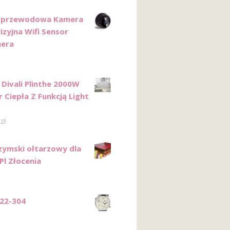
ezprzewodowa Kamera
zyjna Wifi Sensor
mera
 Divali Plinthe 2000W
 Ciepła Z Funkcją Light
2
zł
zymski ołtarzowy dla
 Pl Złocenia
22-304