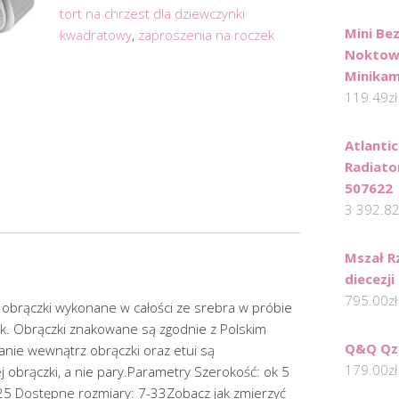
tort na chrzest dla dziewczynki
Mini B
kwadratowy
,
zaproszenia na roczek
Noktowi
Minika
119.49
zł
Atlantic
Radiator
507622
3 392.8
Mszał R
diecezji
795.00
zł
obrączki wykonane w całości ze srebra w próbie
k. Obrączki znakowane są zgodnie z Polskim
Q&Q Qz
ie wewnątrz obrączki oraz etui są
179.00
zł
j obrączki, a nie pary.Parametry Szerokość: ok 5
5 Dostępne rozmiary: 7-33Zobacz jak zmierzyć