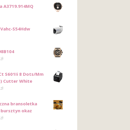
ca A3719.914MQ
 Vahc-S54Hdw
98B104
0
zł
 Ct S601Ii 8 Dots/Mm
i) Cutter White
6
zł
czna bransoletka
 bursztyn okaz
4
zł