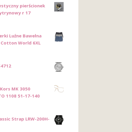
ystyczny pierścionek
ytrynowy r 17
erki Luźne Bawełna
 Cotton World 6XL
S4712
 Kors MK 3050
O 1108 51-17-140
lassic Strap LRW-200H-