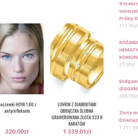
9 Srebr
wizerun
Próby 9
111.00
zł
RÓŻANI
HEMATY
KOMUN
27.99
zł
Endgam
(EGGXM
269.99
zł
oczewki HOYA 1.60 z
LOVRIN Z DIAMENTAMI
antyrefleksem
OBRĄCZKA ŚLUBNA
Złoty m
GRAWEROWANA ZŁOTA 333 8
Dziecią
KARATÓW
1 211.9
320.00
zł
1 339.01
zł