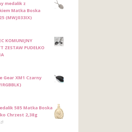
ny medalik z
kiem Matka Boska
25 (MWJ033IX)
EC KOMUNIJNY
T ZESTAW PUDEŁKO
IA
e Gear XM1 Czarny
1RGBBLK)
edalik 585 Matka Boska
tko Chrzest 2,38g
4
zł