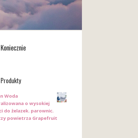
Koniecznie
 Produkty
ean Woda
alizowana o wysokiej
i do żelazek. parownic.
czy powietrza Grapefruit