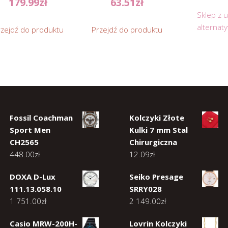
179.99
zł
63.51
zł
Sklep z 
alternat
rzejdź do produktu
Przejdź do produktu
Fossil Coachman
Kolczyki Złote
Sport Men
Kulki 7 mm Stal
CH2565
Chirurgiczna
448.00
zł
12.09
zł
DOXA D-Lux
Seiko Presage
111.13.058.10
SRRY028
1 751.00
zł
2 149.00
zł
Casio MRW-200H-
Lovrin Kolczyki