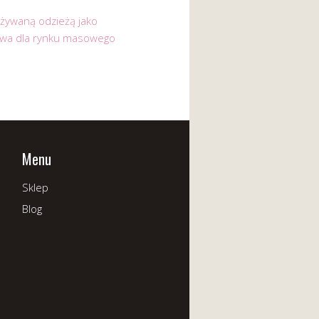
używaną odzieżą jako
ywa dla rynku masowego
Menu
Sklep
Blog