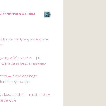
CLIFFHANGER DZ1998
ać klinikę medycyny estetycznej
ie
 fryzury w Warszawie — jak
ryzjera damskiego i męskiego
incess — blask idealnego
nka zaręczynowego
a koszula slim — must-have w
garderobie