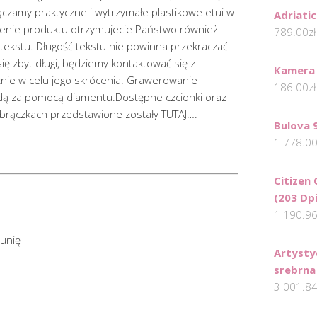
czamy praktyczne i wytrzymałe plastikowe etui w
Adriati
enie produktu otrzymujecie Państwo również
789.00
zł
ekstu. Długość tekstu nie powinna przekraczać
się zbyt długi, będziemy kontaktować się z
Kamera
nie w celu jego skrócenia. Grawerowanie
186.00
zł
ą za pomocą diamentu.Dostępne czcionki oraz
rączkach przedstawione zostały TUTAJ….
Bulova 
1 778.0
Citizen
(203 Dp
1 190.9
unię
Artysty
srebrna
3 001.8