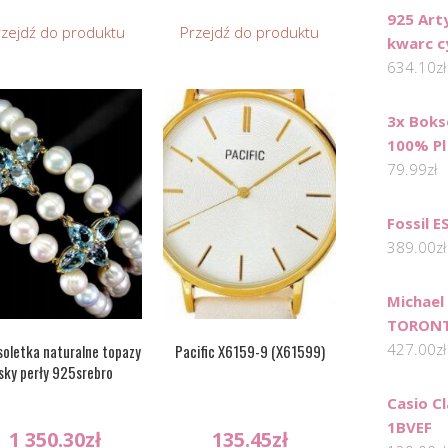
925 Art
rzejdź do produktu
Przejdź do produktu
kwarc c
634.10
zł
3x Boks
100% Pl
79.99
zł
Fossil E
389.00
zł
Michael
TORONT
427.00
zł
soletka naturalne topazy
Pacific X6159-9 (X61599)
sky perły 925srebro
Casio C
1BVEF
1 350.30
zł
135.45
zł