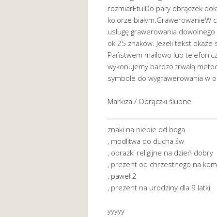
rozmiarEtuiDo pary obrączek dołą
kolorze białym.GrawerowanieW c
usługę grawerowania dowolnego t
ok 25 znaków. Jeżeli tekst okaże 
Państwem mailowo lub telefonicz
wykonujemy bardzo trwałą metod
symbole do wygrawerowania w ob
Markiza / Obrączki ślubne
znaki na niebie od boga
, modlitwa do ducha św
, obrazki religijne na dzień dobry
, prezent od chrzestnego na kom
, paweł 2
, prezent na urodziny dla 9 latki
yyyyy