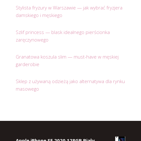
Stylista fryzury w Warszawie — jak wybrać fryzjera
damskiego i męskiego
Szlif princess — blask idealnego pierścionka
zaręczynowego
Granatowa koszula slim — must-have w męskiej
garderobie
Sklep z używaną odzieżą jako alternatywa dla rynku
masowego
Apple iPhone SE 2020 128GB Biały