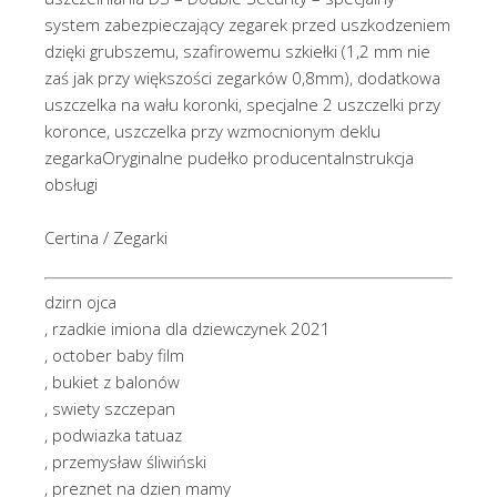
system zabezpieczający zegarek przed uszkodzeniem
dzięki grubszemu, szafirowemu szkiełki (1,2 mm nie
zaś jak przy większości zegarków 0,8mm), dodatkowa
uszczelka na wału koronki, specjalne 2 uszczelki przy
koronce, uszczelka przy wzmocnionym deklu
zegarkaOryginalne pudełko producentaInstrukcja
obsługi
Certina / Zegarki
dzirn ojca
, rzadkie imiona dla dziewczynek 2021
, october baby film
, bukiet z balonów
, swiety szczepan
, podwiazka tatuaz
, przemysław śliwiński
, preznet na dzien mamy