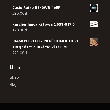
Casio Retro B640WB-1AEF
239.00
zł
Karcher lanca kątowa 2.638-817.0
178.30
zł
DIAMENT ZŁOTY PIERŚCIONEK 'DUŻE
TRÓJKĄTY' Z BIAŁYM ZŁOTEM
773.00
zł
Menu
Sklep
Blog