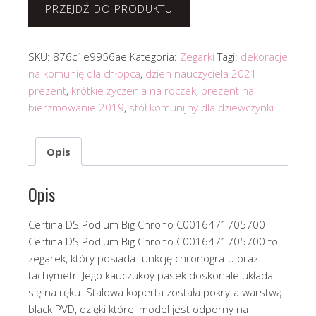
PRZEJDŹ DO PRODUKTU
SKU:
876c1e9956ae
Kategoria:
Zegarki
Tagi:
dekoracje
na komunię dla chłopca
,
dzien nauczyciela 2021
prezent
,
krótkie życzenia na roczek
,
prezent na
bierzmowanie 2019
,
stół komunijny dla dziewczynki
Opis
Opis
Certina DS Podium Big Chrono C0016471705700
Certina DS Podium Big Chrono C0016471705700 to
zegarek, który posiada funkcję chronografu oraz
tachymetr. Jego kauczukoy pasek doskonale układa
się na ręku. Stalowa koperta została pokryta warstwą
black PVD, dzięki której model jest odporny na