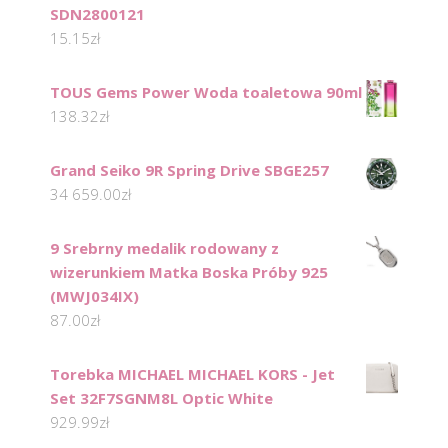
SDN2800121
15.15
zł
TOUS Gems Power Woda toaletowa 90ml
138.32
zł
Grand Seiko 9R Spring Drive SBGE257
34 659.00
zł
9 Srebrny medalik rodowany z
wizerunkiem Matka Boska Próby 925
(MWJ034IX)
87.00
zł
Torebka MICHAEL MICHAEL KORS - Jet
Set 32F7SGNM8L Optic White
929.99
zł