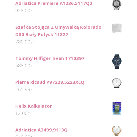
Adriatica Premiere A1236.5117Q2
928.00
zł
Szafka Stojąca Z Umywalką Kolorado
D80 Biały Połysk 11827
780.00
zł
Tommy Hilfiger Evan 1710397
588.00
zł
Pierre Ricaud P97229.5223XLQ
265.99
zł
Helix Kalkulator
12.00
zł
Adriatica A3499.9113Q