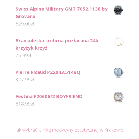
Swiss Alpine Military GMT 7052.1138 by
Grovana
529.00
zł
Bransoletka srebrna pozłacana 24k
krzyżyk krzyż
76.99
zł
Pierre Ricaud P22043.514BQ
327.99
zł
Festina F20606/2 BOYFRIEND
818.99
zł
Jak wybrać klinikę medycyny estetycznej w Krakowie