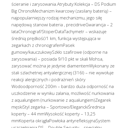
ścieranie i zarysowania.Atrybuty:Kolekcja – DS Podium
Big ChronoMechanizm kwarcowy (zasilany baterią) –
najpopularniejszy rodzaj mechanizmu, jego siłę
napędową stanowi bateria , precidriveGwarancja – 2
lataChronograf/StoperDataTachymetr – wskazuje
średnią prędkość/1 km, funkcja występująca w
zegarkach z chronografemPasek
gumowy/kauczukowySzkło szafirowe (odporne na
zarysowania) – posiada 9/10 pkt w skali Mohsa,
zarysować można je jedynie diamentemWykonany ze
stali szlachetnej antyalergicznej (316l) – nie wywołuje
reakcji alergicznych i podrażnień skóry
Wodoodporność 200m – bardzo duża odporność na
uszkodzenie w wyniku zalania, możliwość nurkowania
z aqualungiem (nurkowanie z aqualungiem)Zegarek
męskiStyl zegarka – Sportowo/EleganckiŚrednica
koperty – 44 mmWysokość koperty – 13,25
mmKoperta okrągłaPowłoka antyrefleksyjnaSystem
uszczelniania DS – Double Security – specjalny