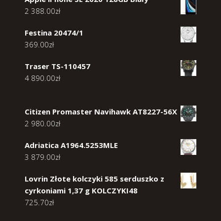
2 388.00
zł
Festina 20474/1
369.00
zł
Traser TS-110457
4 890.00
zł
Citizen Promaster Navihawk AT8227-56X
2 980.00
zł
Adriatica A1964.5253MLE
3 879.00
zł
Lovrin Złote kolczyki 585 serduszko z
cyrkoniami 1,37 g KOLCZYKI48
725.70
zł