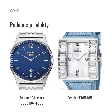
yyyyy
Podobne produkty
Roamer Glossary
Festina F165385
650810414550