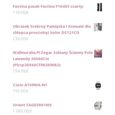
Festina pasek Festina F16455 czarny
119.00
zł
Obrazek Srebrny Pamiątka I Komunii dla
chłopca prostokąt kolor DS121CO
139.00
zł
Wallmuralia.Pl Zegar Szklany Ścienny Pole
Lawendy 30X60Cm
(Plzsp30X60Cf88269062)
194.99
zł
Casio A159WA-N1
155.00
zł
Orient FAG03001W0
1 060.00
zł