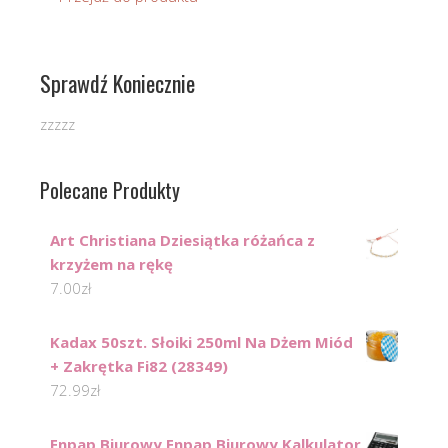
Sprawdź Koniecznie
zzzzz
Polecane Produkty
Art Christiana Dziesiątka różańca z
krzyżem na rękę
7.00
zł
Kadax 50szt. Słoiki 250ml Na Dżem Miód
+ Zakrętka Fi82 (28349)
72.99
zł
Enpap Biurowy Enpap Biurowy Kalkulator