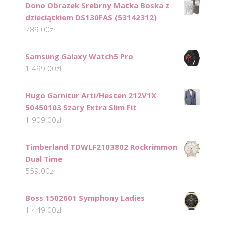
Dono Obrazek Srebrny Matka Boska z
dzieciątkiem DS130FAS (53142312)
789.00
zł
Samsung Galaxy Watch5 Pro
1 499.00
zł
Hugo Garnitur Arti/Hesten 212V1X
50450103 Szary Extra Slim Fit
1 909.00
zł
Timberland TDWLF2103802 Rockrimmon
Dual Time
559.00
zł
Boss 1502601 Symphony Ladies
1 449.00
zł