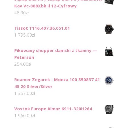
Kav Vc-888Xbk Ii 12-Cyfrowy
48.90
zł
Tissot T116.407.36.051.01
1 795.00
zł
Pikowany shopper damski z tkaniny —
Peterson
254.00
zł
Roamer Zegarek - Monza 100 850837 41
45 20 Silver/Silver
1 357.00
zł
Vostok Europe Almaz 6S11-320H264
1 960.00
zł