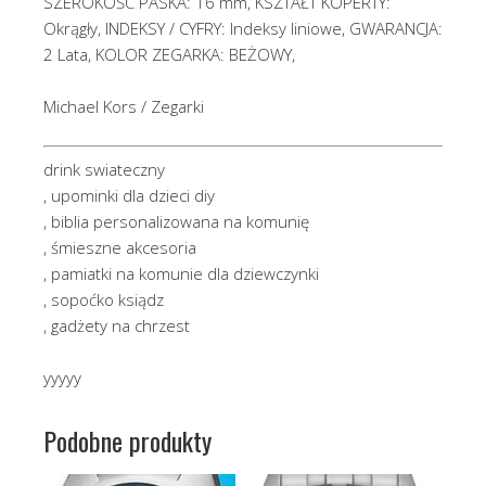
SZEROKOŚĆ PASKA: 16 mm, KSZTAŁT KOPERTY:
Okrągły, INDEKSY / CYFRY: Indeksy liniowe, GWARANCJA:
2 Lata, KOLOR ZEGARKA: BEŻOWY,
Michael Kors / Zegarki
drink swiateczny
, upominki dla dzieci diy
, biblia personalizowana na komunię
, śmieszne akcesoria
, pamiatki na komunie dla dziewczynki
, sopoćko ksiądz
, gadżety na chrzest
yyyyy
Podobne produkty