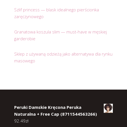
Szlif princess — blask idealnego pierścionka
zaręczynowego
Granatowa koszula slim — must-have w męskiej
garderobie
Sklep z używaną odzieżą jako alternatywa dla rynku
masowego
Peruki Damskie Kręcona Peruka
Naturalna + Free Cap (8711544563266)
92.49
zł