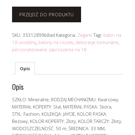
PRZEJDŹ DO PRODUKTU
SKU:
35312899b8ad
Kategoria:
Zegarki
Tagi:
balon na
18 urodziny
,
balony na roczek
,
dekoracje komunijne
,
personalizowane zaproszenia na 18
Opis
Opis
SZKŁO: Mineralne, RODZAJ MECHANIZMU: Kwarcowy,
MATERIAŁ KOPERTY: Stal, MATERIAŁ PASKA: Skóra,
STYL: Fashion, KOLEKCJA: JAYCIE, KOLOR PASKA:
Beżowy, KOLOR KOPERTY: Złoty, KOLOR TARCZY: Złoty,
WODOSZCZELNOŚĆ: 50 m, ŚREDNICA: 33 MM,