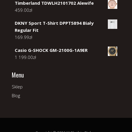
Timberland TDWLH2101702 Alewife
459.00
zł
DKNY Sport T-Shirt DPPT5894 Biały
Regular Fit
169.99
zł
Casio G-SHOCK GM-2100G-1A9ER
1 199.00
zł
Menu
Sklep
Blog