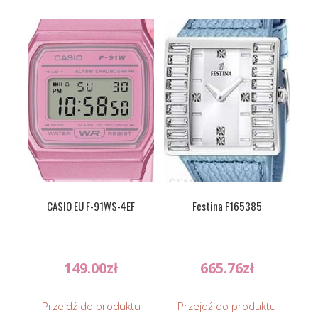
CASIO EU F-91WS-4EF
Festina F165385
149.00
zł
665.76
zł
Przejdź do produktu
Przejdź do produktu