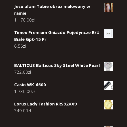
Jezu ufam Tobie obraz malowany w
ramie
1 170.00
zł
Timex Premium Gniazdo Pojedyncze B/U
Białe Gpt-15 Pr
6.56
zł
BALTICUS Balticus Sky Steel White Pearl
722.00
zł
Casio WK-6600
1 730.00
zł
Lorus Lady Fashion RRS92VX9
349.00
zł