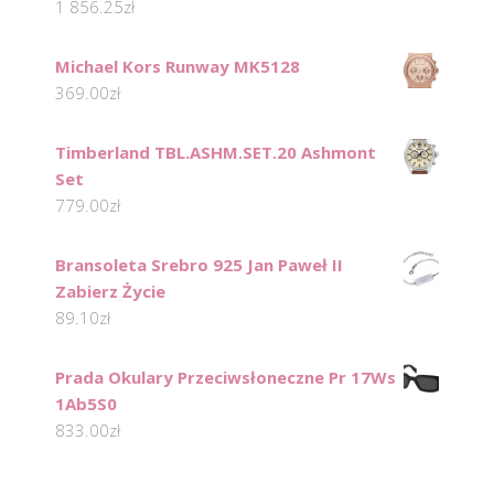
1 856.25
zł
Michael Kors Runway MK5128
369.00
zł
Timberland TBL.ASHM.SET.20 Ashmont
Set
779.00
zł
Bransoleta Srebro 925 Jan Paweł II
Zabierz Życie
89.10
zł
Prada Okulary Przeciwsłoneczne Pr 17Ws
1Ab5S0
833.00
zł