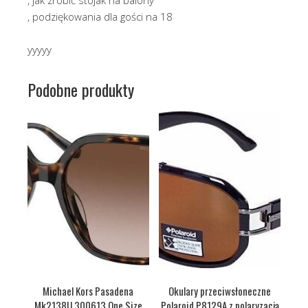
, podziękowania dla gości na 18
yyyyy
Podobne produkty
Michael Kors Pasadena
Okulary przeciwsłoneczne
Mk2138U 300613 One Size
Polaroid P8129A z polaryzacją