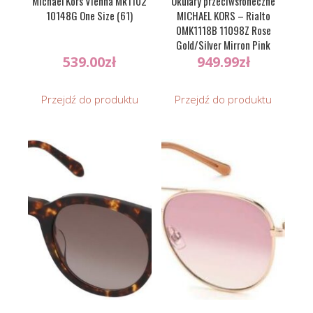
Michael Kors Vienna Mk1102
Okulary przeciwsłoneczne
10148G One Size (61)
MICHAEL KORS – Rialto
0MK1118B 11098Z Rose
Gold/Silver Mirron Pink
Gradient
539.00
zł
949.99
zł
Przejdź do produktu
Przejdź do produktu