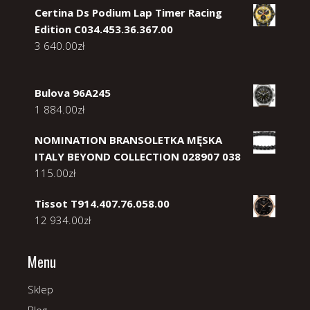
Certina Ds Podium Lap Timer Racing
Edition C034.453.36.367.00
3 640.00
zł
Bulova 96A245
1 884.00
zł
NOMINATION BRANSOLETKA MĘSKA
ITALY BEYOND COLLECTION 028907 038
115.00
zł
Tissot T914.407.76.058.00
12 934.00
zł
Menu
Sklep
Blog