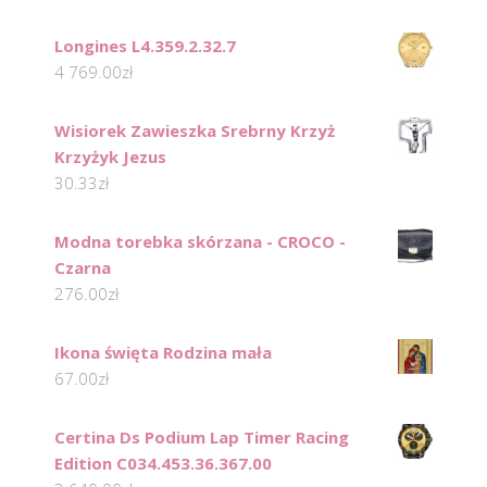
Longines L4.359.2.32.7
4 769.00
zł
Wisiorek Zawieszka Srebrny Krzyż
Krzyżyk Jezus
30.33
zł
Modna torebka skórzana - CROCO -
Czarna
276.00
zł
Ikona święta Rodzina mała
67.00
zł
Certina Ds Podium Lap Timer Racing
Edition C034.453.36.367.00