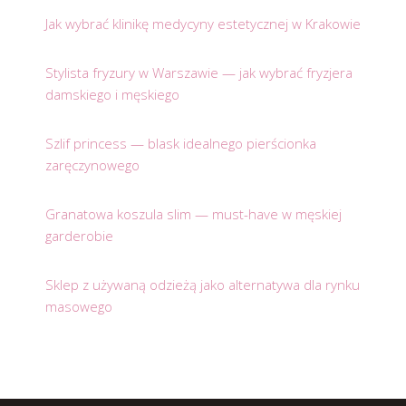
Jak wybrać klinikę medycyny estetycznej w Krakowie
Stylista fryzury w Warszawie — jak wybrać fryzjera
damskiego i męskiego
Szlif princess — blask idealnego pierścionka
zaręczynowego
Granatowa koszula slim — must-have w męskiej
garderobie
Sklep z używaną odzieżą jako alternatywa dla rynku
masowego