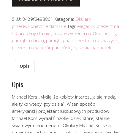
SKU:
8429f6e98801
Kategoria:
Okulary
przeciwsłoneczne damskie
Tagi:
elegancki prezent na
40 urodziny dla niej
,
mądre życzenia na 18 urodziny
,
pamiątka chrztu
,
pamiątką na chrzest dla dziewczynki
,
prezent na wieczór panieński
,
życzenia na roczek
Opis
Opis
Michael Kors „Myślę, że kobiety interesują się modą,
ale tylko wtedy, gdy działa”. W ten sposób
amerykański projektant luksusowych produktów
Michael Kors wyraził filozofię, dzięki której stał się
światowym fenomenem. Okulary Michael Kors są
utrzymanej w tej samej estetyce i zawierają wszystkie