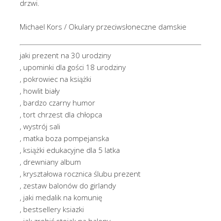
drzwi.
Michael Kors / Okulary przeciwsłoneczne damskie
jaki prezent na 30 urodziny
, upominki dla gości 18 urodziny
, pokrowiec na książki
, howlit biały
, bardzo czarny humor
, tort chrzest dla chłopca
, wystrój sali
, matka boza pompejanska
, książki edukacyjne dla 5 latka
, drewniany album
, kryształowa rocznica ślubu prezent
, zestaw balonów do girlandy
, jaki medalik na komunię
, bestsellery ksiazki
, jak zrobić stojak na balony