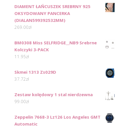
DIAMENT ŁAŃCUSZEK SREBRNY 925
OKSYDOWANY PANCERKA
(DIALAN599392532MM)
269.00
zł
BM0308 Miss SELFRIDGE__NB9 Srebrne
Kolczyki 3-PACK
11.95
zł
Skmei 1313 Zs029D
37.72
zł
Zestaw kolędowy 1 stal nierdzewna
99.00
zł
Zeppelin 7668-3 Lz126 Los Angeles GMT
Automatic