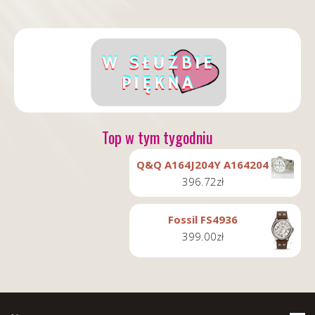
Top w tym tygodniu
Q&Q A164J204Y A164204
396.72
zł
Fossil FS4936
399.00
zł