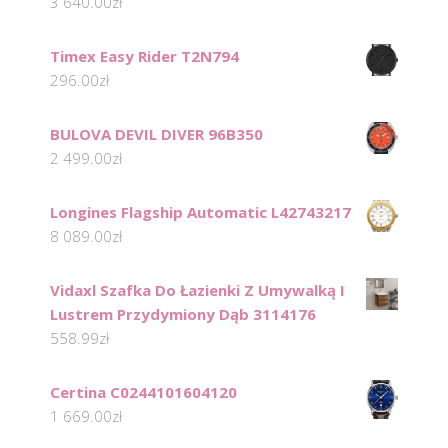
3 640.00
zł
Timex Easy Rider T2N794
296.00
zł
BULOVA DEVIL DIVER 96B350
2 499.00
zł
Longines Flagship Automatic L42743217
8 089.00
zł
Vidaxl Szafka Do Łazienki Z Umywalką I
Lustrem Przydymiony Dąb 3114176
558.99
zł
Certina C0244101604120
1 669.00
zł