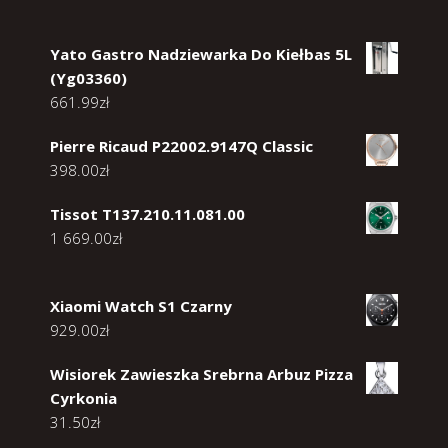
Yato Gastro Nadziewarka Do Kiełbas 5L
(Yg03360)
661.99
zł
Pierre Ricaud P22002.9147Q Classic
398.00
zł
Tissot T137.210.11.081.00
1 669.00
zł
Xiaomi Watch S1 Czarny
929.00
zł
Wisiorek Zawieszka Srebrna Arbuz Pizza
Cyrkonia
31.50
zł