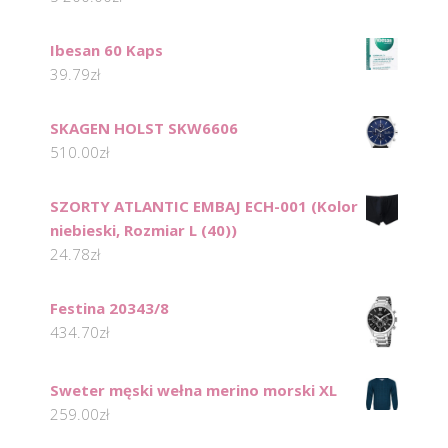
Ibesan 60 Kaps
39.79
zł
SKAGEN HOLST SKW6606
510.00
zł
SZORTY ATLANTIC EMBAJ ECH-001 (Kolor
niebieski, Rozmiar L (40))
24.78
zł
Festina 20343/8
434.70
zł
Sweter męski wełna merino morski XL
259.00
zł