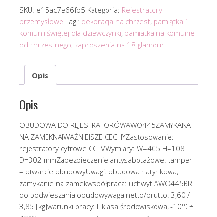
SKU:
e15ac7e66fb5
Kategoria:
Rejestratory
przemysłowe
Tagi:
dekoracja na chrzest
,
pamiątka 1
komunii świętej dla dziewczynki
,
pamiatka na komunie
od chrzestnego
,
zaproszenia na 18 glamour
Opis
Opis
OBUDOWA DO REJESTRATORÓWAWO445ZAMYKANA
NA ZAMEKNAJWAŻNIEJSZE CECHYZastosowanie:
rejestratory cyfrowe CCTVWymiary: W=405 H=108
D=302 mmZabezpieczenie antysabotażowe: tamper
– otwarcie obudowyUwagi: obudowa natynkowa,
zamykanie na zamekwspółpraca: uchwyt AWO445BR
do podwieszania obudowywaga netto/brutto: 3,60 /
3,85 [kg]warunki pracy: II klasa środowiskowa, -10°C÷