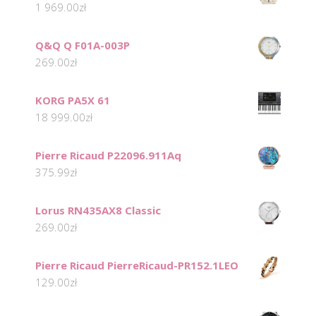
1 969.00
zł
Q&Q Q F01A-003P
269.00
zł
KORG PA5X 61
18 999.00
zł
Pierre Ricaud P22096.911Aq
375.99
zł
Lorus RN435AX8 Classic
269.00
zł
Pierre Ricaud PierreRicaud-PR152.1LEO
129.00
zł