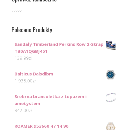
zzzzz
Polecane Produkty
Sandały Timberland Perkins Row 2-Strap
TB0A1QGBJ451
139.99
zł
Balticus Balsdlbm
1 935.00
zł
Srebrna bransoletka z topazem i
ametystem
842.00
zł
ROAMER 953660 47 14 90