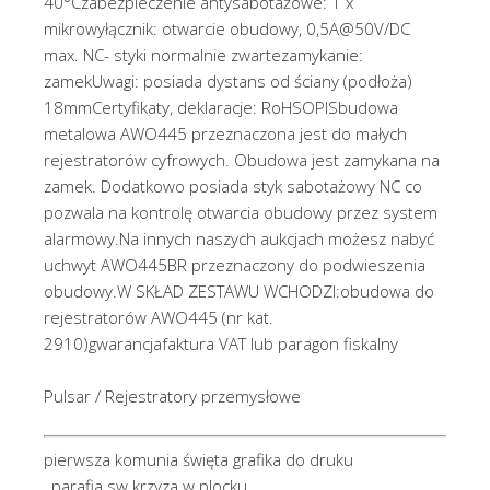
40°Czabezpieczenie antysabotażowe: 1 x
mikrowyłącznik: otwarcie obudowy, 0,5A@50V/DC
max. NC- styki normalnie zwartezamykanie:
zamekUwagi: posiada dystans od ściany (podłoża)
18mmCertyfikaty, deklaracje: RoHSOPISbudowa
metalowa AWO445 przeznaczona jest do małych
rejestratorów cyfrowych. Obudowa jest zamykana na
zamek. Dodatkowo posiada styk sabotażowy NC co
pozwala na kontrolę otwarcia obudowy przez system
alarmowy.Na innych naszych aukcjach możesz nabyć
uchwyt AWO445BR przeznaczony do podwieszenia
obudowy.W SKŁAD ZESTAWU WCHODZI:obudowa do
rejestratorów AWO445 (nr kat.
2910)gwarancjafaktura VAT lub paragon fiskalny
Pulsar / Rejestratory przemysłowe
pierwsza komunia święta grafika do druku
, parafia sw krzyza w plocku