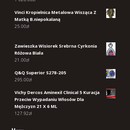
Vinci Kropielnica Metalowa Wisząca Z
Matką B.niepokalaną
25.00
zł
Zawieszka Wisiorek Srebrna Cyrkonia
Różowa Biała
21.00
zł
Q&Q Superior S278-205
295.00
zł
Vichy Dercos Aminexil Clinical 5 Kuracja
Przeciw Wypadaniu Włosów Dla
Mężczyzn 21 X 6 ML
127.92
zł