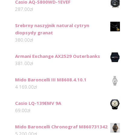
Casio AQ-S800WD-1EVEF
287.00
zł
Srebrny naszyjnik natural cytryn
diopsydy granat
380.00
zł
Armani Exchange AX2529 Outerbanks
381.00
zł
Mido Baroncelli III M8608.4.10.1
4 169.00
zł
Casio LQ-139EMV 9A
69.00
zł
Mido Baroncelli Chronograf M860731342
5 200.00
zł