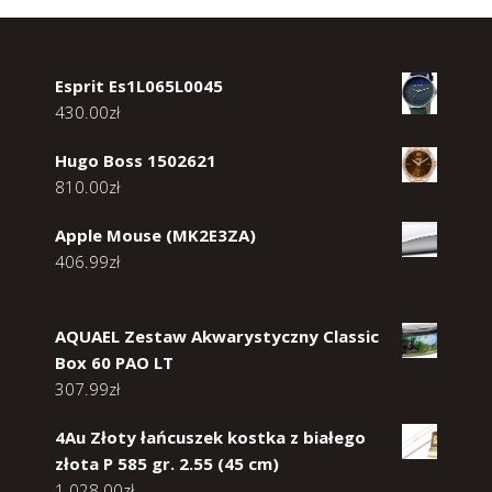
Esprit Es1L065L0045
430.00
zł
Hugo Boss 1502621
810.00
zł
Apple Mouse (MK2E3ZA)
406.99
zł
AQUAEL Zestaw Akwarystyczny Classic
Box 60 PAO LT
307.99
zł
4Au Złoty łańcuszek kostka z białego
złota P 585 gr. 2.55 (45 cm)
1 028.00
zł