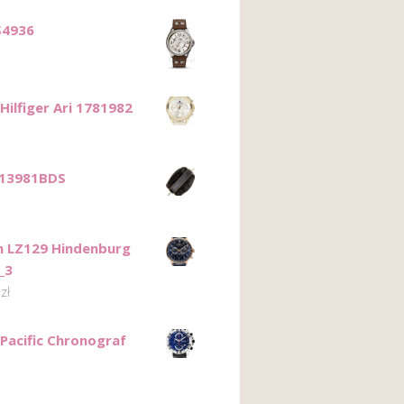
S4936
ilfiger Ari 1781982
13981BDS
n LZ129 Hindenburg
_3
0
zł
 Pacific Chronograf