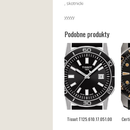
, skotnicki
yyyyy
Podobne produkty
Tissot T125.610.17.051.00
Cert