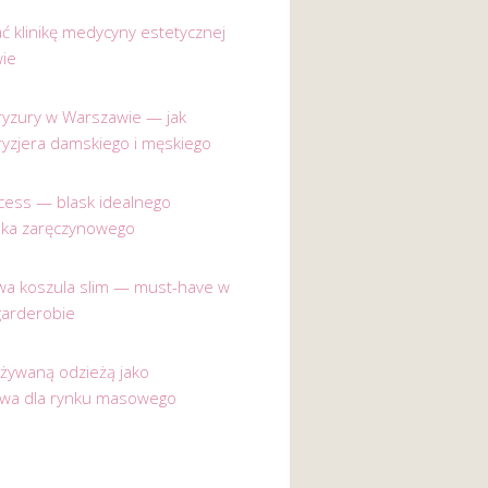
ać klinikę medycyny estetycznej
ie
 fryzury w Warszawie — jak
ryzjera damskiego i męskiego
incess — blask idealnego
nka zaręczynowego
a koszula slim — must-have w
garderobie
używaną odzieżą jako
ywa dla rynku masowego