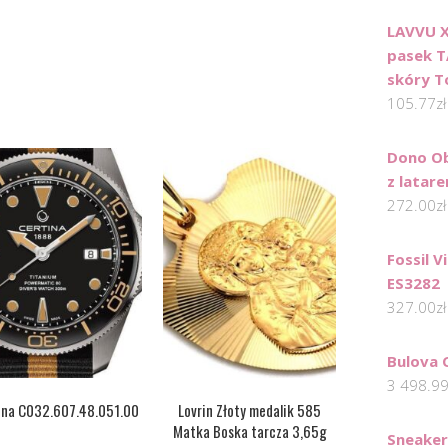
LAVVU X
pasek T
skóry To
105.77
zł
Dono Ob
z latar
272.00
zł
Fossil 
ES3282
327.00
zł
Bulova 
3 498.9
ina C032.607.48.051.00
Lovrin Złoty medalik 585
Matka Boska tarcza 3,65g
Sneaker