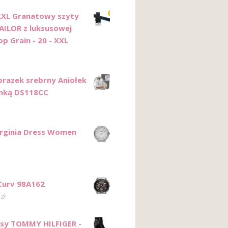
XL Granatowy szyty
AILOR z luksusowej
p Grain - 20 - XXL
razek srebrny Aniołek
enką DS118CC
Virginia Dress Women
Curv 98A162
9
zł
sy TOMMY HILFIGER -