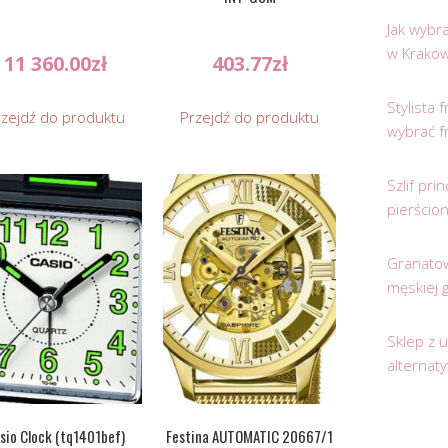
Jak wybr
w Krakow
11 360.00
zł
403.77
zł
Stylista
rzejdź do produktu
Przejdź do produktu
wybrać f
Szlif pr
pierścio
Granatow
męskiej 
Sklep z 
alternat
sio Clock (tq1401bef)
Festina AUTOMATIC 20667/1