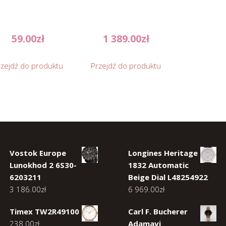
59.00
zł
1 389.00
zł
rzejdź do produktu
Przejdź do produktu
Vostok Europe
Longines Heritage
Lunokhod 2 6S30-
1832 Automatic
6203211
Beige Dial L48254922
3 186.00
zł
6 969.00
zł
Timex TW2R49100
Carl F. Bucherer
238.00
zł
Adamavi