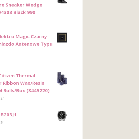
re Sneaker Wedge
4303 Black 990
lektro Magic Czarny
niazdo Antenowe Typu
Citizen Thermal
r Ribbon Wax/Resin
 Rolls/Box (3445220)
3
zł
PB203J1
0
zł