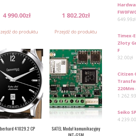
Hardwa
FW0FW0
4 990.00
zł
1 802.20
zł
649.99
zł
rzejdź do produktu
Przejdź do produktu
Timex-E
Złoty G
F
32.00
zł
Citizen 
Transfe
220Mm 4
1 262.9
Seiko S
4 239.0
Eberhard 41029.2 CP
SATEL Moduł komunikacyjny
INT-GSM