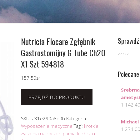
Nutricia Flocare Zgłębnik
Sprawdź 
Gastrostomijny G Tube Ch20
zzzzz
X1 Szt 594818
Polecane
157.50
zł
Srebrna
PRZEJDŹ DO PRODUKTU
ametys
1 142.4
SKU:
a31e290a8e0b
Kategoria:
Michael
Wyposażenie medyczne
Tagi:
krótkie
1 274.0
życzenia na roczek
,
pamiątki chrztu