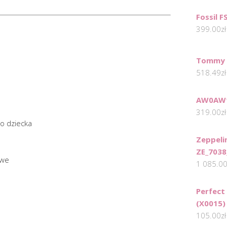
Fossil F
399.00
zł
Tommy H
518.49
zł
AW0AW
319.00
zł
go dziecka
Zeppeli
ZE_7038
owe
1 085.0
Perfect
(X0015)
105.00
zł