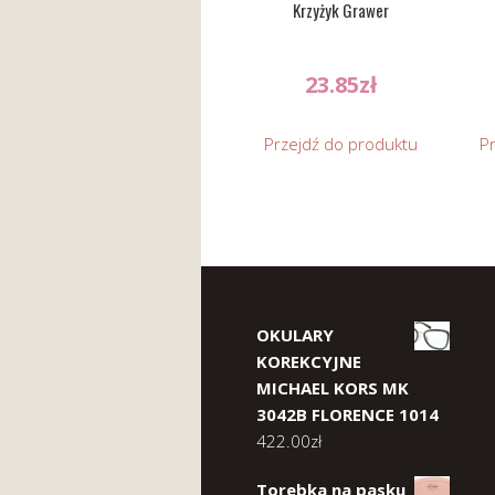
Krzyżyk Grawer
23.85
zł
Przejdź do produktu
P
OKULARY
KOREKCYJNE
MICHAEL KORS MK
3042B FLORENCE 1014
422.00
zł
Torebka na pasku