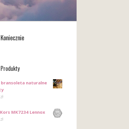
Koniecznie
 Produkty
 bransoleta naturalne
ty
0
zł
 Kors MK7234 Lennox
0
zł