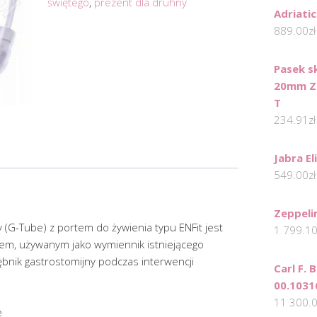
świętego
,
prezent dla druhny
Adriati
889.00
zł
Pasek s
20mm Z
T
234.91
zł
Jabra El
549.00
zł
Zeppeli
 (G-Tube) z portem do żywienia typu ENFit jest
1 799.1
em, używanym jako wymiennik istniejącego
łębnik gastrostomijny podczas interwencji
Carl F.
00.1031
11 300.
e