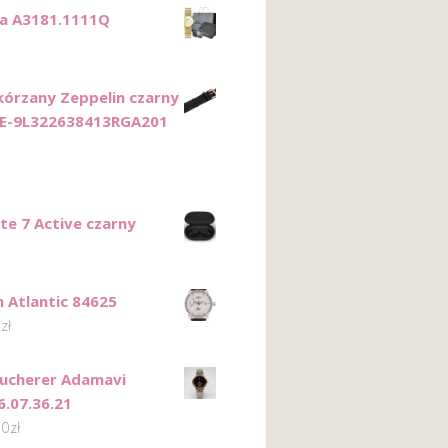
ca A3181.1111Q
kórzany Zeppelin czarny
E-9L322638413RGA201
ite 7 Active czarny
n Atlantic 84625
0
zł
 Bucherer Adamavi
6.07.36.21
00
zł