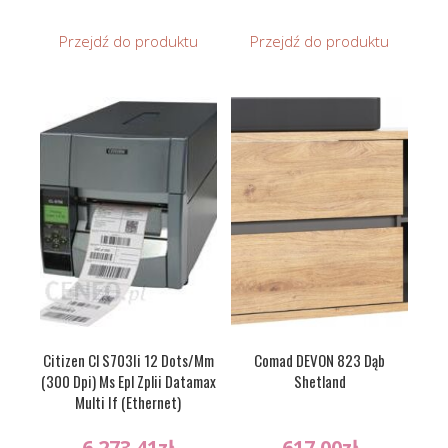
Przejdź do produktu
Przejdź do produktu
Citizen Cl S703Ii 12 Dots/Mm
Comad DEVON 823 Dąb
(300 Dpi) Ms Epl Zplii Datamax
Shetland
Multi If (Ethernet)
6 273.41
zł
617.00
zł