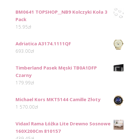
BM0641 TOPSHOP__NB9 Kolczyki Koła 3
Pack
15.95
zł
Adriatica A3174.1111QF
693.00
zł
Timberland Pasek Męski TB0A1DFP
Czarny
179.99
zł
Michael Kors MKT5144 Camille Złoty
1 570.00
zł
Vidaxl Rama Łóżka Lite Drewno Sosnowe
160X200Cm 810157
439.45
zł