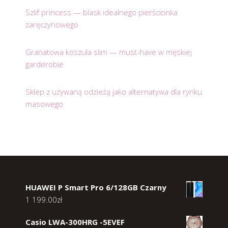
Szlif princess — blask idealnego pierścionka
zaręczynowego
Granatowa koszula slim — must-have w męskiej
garderobie
Sklep z używaną odzieżą jako alternatywa dla rynku
masowego
HUAWEI P Smart Pro 6/128GB Czarny
1 199.00
zł
Casio LWA-300HRG -5EVEF