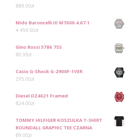
889.00
zł
Mido Baroncelli III M7600.4.67.1
4 459.00
zł
Gino Rossi 5786 7SS
80.99
zł
Casio G-Shock G-2900F-1VER
295.00
zł
Diesel DZ4621 Framed
824.00
zł
TOMMY HILFIGER KOSZULKA T-SHIRT
ROUNDALL GRAPHIC TEE CZARNA
89.00
zł