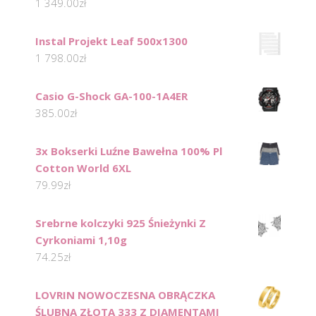
1 349.00
zł
Instal Projekt Leaf 500x1300
1 798.00
zł
Casio G-Shock GA-100-1A4ER
385.00
zł
3x Bokserki Luźne Bawełna 100% Pl
Cotton World 6XL
79.99
zł
Srebrne kolczyki 925 Śnieżynki Z
Cyrkoniami 1,10g
74.25
zł
LOVRIN NOWOCZESNA OBRĄCZKA
ŚLUBNA ZŁOTA 333 Z DIAMENTAMI