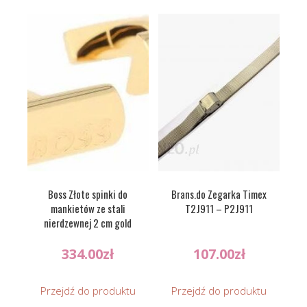
Boss Złote spinki do
Brans.do Zegarka Timex
mankietów ze stali
T2J911 – P2J911
nierdzewnej 2 cm gold
334.00
zł
107.00
zł
Przejdź do produktu
Przejdź do produktu