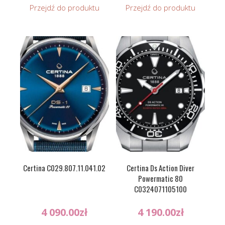
Przejdź do produktu
Przejdź do produktu
Certina C029.807.11.041.02
Certina Ds Action Diver
Powermatic 80
C0324071105100
4 090.00
zł
4 190.00
zł