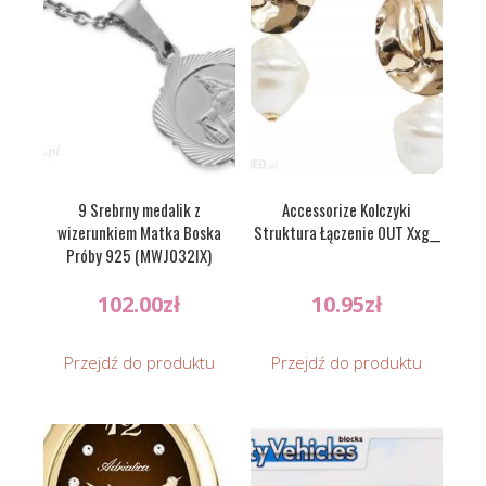
9 Srebrny medalik z
Accessorize Kolczyki
wizerunkiem Matka Boska
Struktura Łączenie 0UT Xxg__
Próby 925 (MWJ032IX)
102.00
zł
10.95
zł
Przejdź do produktu
Przejdź do produktu