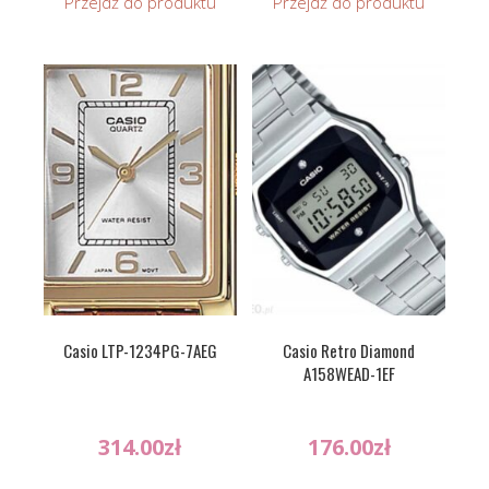
Przejdź do produktu
Przejdź do produktu
Casio LTP-1234PG-7AEG
Casio Retro Diamond
A158WEAD-1EF
314.00
zł
176.00
zł