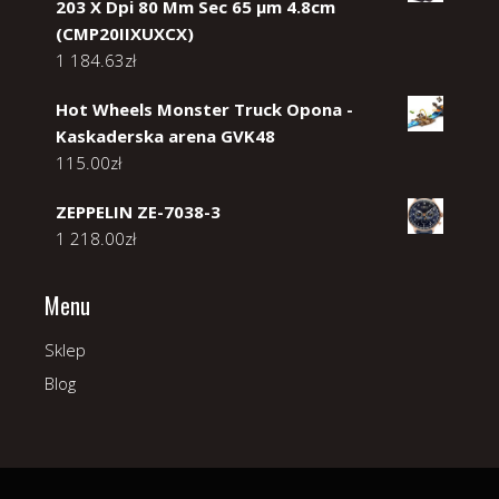
203 X Dpi 80 Mm Sec 65 µm 4.8cm
(CMP20IIXUXCX)
1 184.63
zł
Hot Wheels Monster Truck Opona -
Kaskaderska arena GVK48
115.00
zł
ZEPPELIN ZE-7038-3
1 218.00
zł
Menu
Sklep
Blog