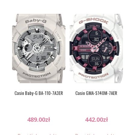
Casio Baby-G BA-110-7A3ER
Casio GMA-S140M-7AER
489.00
zł
442.00
zł