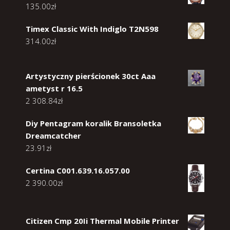
135.00
zł
Timex Classic With Indiglo T2N598
314.00
zł
Artystyczny pierścionek 30ct Aaa
ametyst r 16.5
2 308.84
zł
Diy Pentagram koralik Bransoletka
Dreamcatcher
23.91
zł
Certina C001.639.16.057.00
2 390.00
zł
Citizen Cmp 20Ii Thermal Mobile Printer