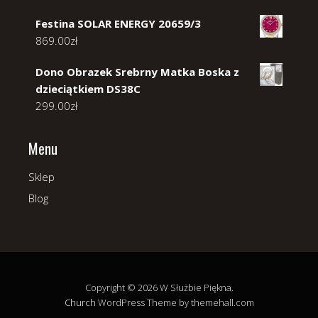
Festina SOLAR ENERGY 20659/3
869.00
zł
Dono Obrazek Srebrny Matka Boska z
dzieciątkiem DS38C
299.00
zł
Menu
Sklep
Blog
Copyright © 2026 W Służbie Piękna.
Church
WordPress Theme by themehall.com