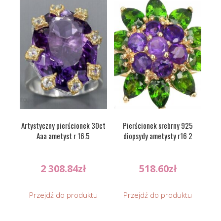
Artystyczny pierścionek 30ct
Pierścionek srebrny 925
Aaa ametyst r 16.5
diopsydy ametysty r16 2
2 308.84
zł
518.60
zł
Przejdź do produktu
Przejdź do produktu