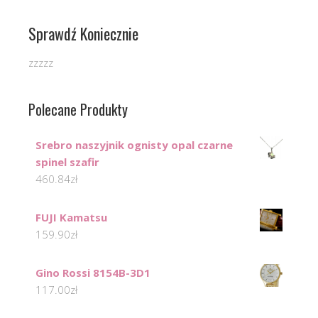
Sprawdź Koniecznie
zzzzz
Polecane Produkty
Srebro naszyjnik ognisty opal czarne
spinel szafir
460.84
zł
FUJI Kamatsu
159.90
zł
Gino Rossi 8154B-3D1
117.00
zł