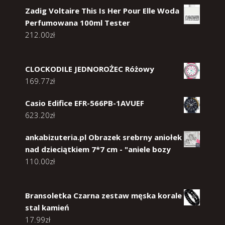
Zadig Voltaire This Is Her Pour Elle Woda
Perfumowana 100ml Tester
212.00
zł
CLOCKODILE JEDNOROŻEC Różowy
169.77
zł
Casio Edifice EFR-566PB-1AVUEF
623.20
zł
ankabizuteria.pl Obrazek srebrny aniołek
nad dzieciątkiem 7*7 cm - "aniele bozy
110.00
zł
Bransoletka Czarna zestaw męska korale
stal kamień
17.99
zł