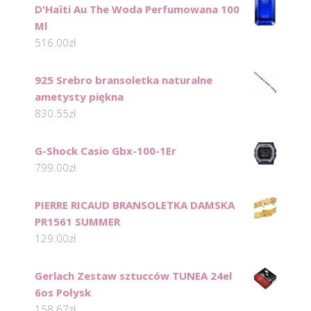
D'Haïti Au The Woda Perfumowana 100
Ml
516.00
zł
925 Srebro bransoletka naturalne
ametysty piękna
830.55
zł
G-Shock Casio Gbx-100-1Er
799.00
zł
PIERRE RICAUD BRANSOLETKA DAMSKA
PR1561 SUMMER
129.00
zł
Gerlach Zestaw sztucców TUNEA 24el
6os Połysk
158.67
zł