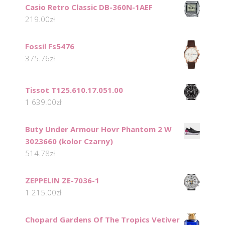
Casio Retro Classic DB-360N-1AEF
219.00
zł
Fossil Fs5476
375.76
zł
Tissot T125.610.17.051.00
1 639.00
zł
Buty Under Armour Hovr Phantom 2 W
3023660 (kolor Czarny)
514.78
zł
ZEPPELIN ZE-7036-1
1 215.00
zł
Chopard Gardens Of The Tropics Vetiver