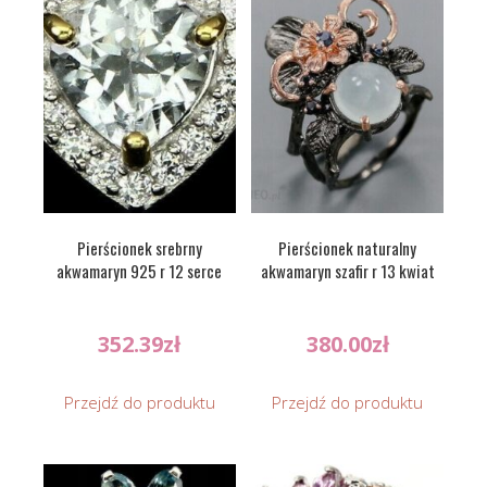
Pierścionek srebrny
Pierścionek naturalny
akwamaryn 925 r 12 serce
akwamaryn szafir r 13 kwiat
352.39
zł
380.00
zł
Przejdź do produktu
Przejdź do produktu