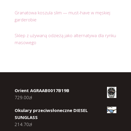
Granatowa koszula slim — must-have w męskiej
garderobie
Sklep z używaną odzieżą jako alternatywa dla rynku
masowego
Orient AGRAAB0017B19B
729.00
zł
Okulary przeciwsłoneczne DIESEL
SUNGLASS
214.70
zł