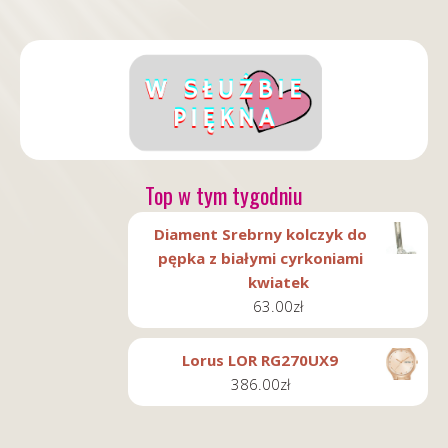
Top w tym tygodniu
Diament Srebrny kolczyk do
pępka z białymi cyrkoniami
kwiatek
63.00
zł
Lorus LOR RG270UX9
386.00
zł