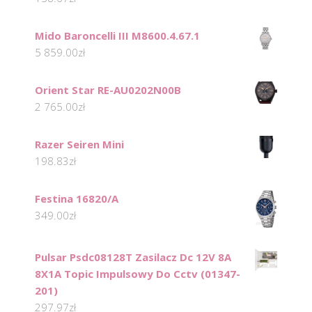
Mido Baroncelli III M8600.4.67.1
5 859.00
zł
Orient Star RE-AU0202N00B
2 765.00
zł
Razer Seiren Mini
198.83
zł
Festina 16820/A
349.00
zł
Pulsar Psdc08128T Zasilacz Dc 12V 8A
8X1A Topic Impulsowy Do Cctv (01347-
201)
297.97
zł