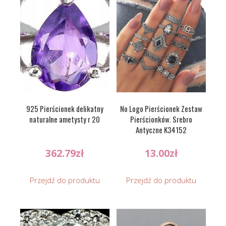
925 Pierścionek delikatny
No Logo Pierścionek Zestaw
naturalne ametysty r 20
Pierścionków. Srebro
Antyczne K34152
362.79
zł
13.00
zł
Przejdź do produktu
Przejdź do produktu