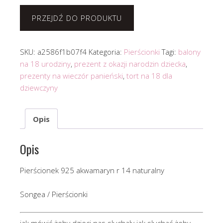
PRZEJDŹ DO PRODUKTU
SKU:
a2586f1b07f4
Kategoria:
Pierścionki
Tagi:
balony
na 18 urodziny
,
prezent z okazji narodzin dziecka
,
prezenty na wieczór panieński
,
tort na 18 dla
dziewczyny
Opis
Opis
Pierścionek 925 akwamaryn r 14 naturalny
Songea / Pierścionki
jak mówić żeby dzieci nas słuchały jak słuchać żeby