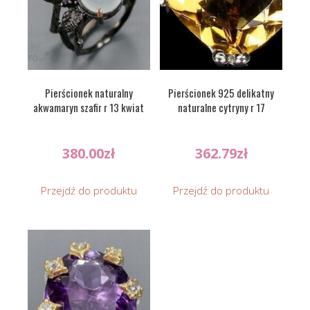
Pierścionek naturalny
Pierścionek 925 delikatny
akwamaryn szafir r 13 kwiat
naturalne cytryny r 17
380.00
zł
362.79
zł
Przejdź do produktu
Przejdź do produktu