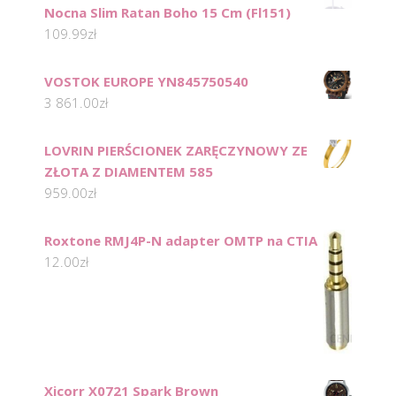
Nocna Slim Ratan Boho 15 Cm (Fl151)
109.99
zł
VOSTOK EUROPE YN845750540
3 861.00
zł
LOVRIN PIERŚCIONEK ZARĘCZYNOWY ZE
ZŁOTA Z DIAMENTEM 585
959.00
zł
Roxtone RMJ4P-N adapter OMTP na CTIA
12.00
zł
Xicorr X0721 Spark Brown