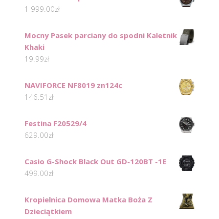
1 999.00
zł
Mocny Pasek parciany do spodni Kaletnik
Khaki
19.99
zł
NAVIFORCE NF8019 zn124c
146.51
zł
Festina F20529/4
629.00
zł
Casio G-Shock Black Out GD-120BT -1E
499.00
zł
Kropielnica Domowa Matka Boża Z
Dzieciątkiem