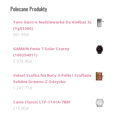
Polecane Produkty
Yato Gastro Nadziewarka Do Kiełbas 5L
(Yg03360)
661.99
zł
GARMIN Fenix 7 Solar Czarny
(100254011)
3 076.40
zł
Vidaxl Szafka Na Buty 4-Półki I Szuflada
Solidne Drewno Z Odzysku
1 247.77
zł
Casio Classic LTP-1141A-7BEF
215.00
zł