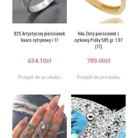
925 Artystyczny pierścionek
4Au Złoty pierścionek z
kwarc cytrynowy r 17
cyrkonią Próby 585 gr. 1.97
(17)
634.10
zł
789.00
zł
Przejdź do produktu
Przejdź do produktu