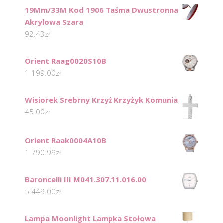
19Mm/33M Kod 1906 Taśma Dwustronna
Akrylowa Szara
92.43
zł
Orient Raag0020S10B
1 199.00
zł
Wisiorek Srebrny Krzyż Krzyżyk Komunia
45.00
zł
Orient Raak0004A10B
1 790.99
zł
Baroncelli III M041.307.11.016.00
5 449.00
zł
Lampa Moonlight Lampka Stołowa