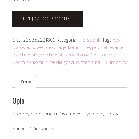
PRZEJDŹ DO PRODUKTU
SKU:
23d35222f809
Kategoria:
Pierścionki
Tagi:
box
dla świadkowej
,
dekoracje komunijne
,
podziękowanie
dla chrzestnych chrzest
,
serwetki na 18 urodziny
,
upominki komunijne dla gości
,
życzenia na 18 urodziny
Opis
Opis
Srebrny pierścionek r 16 ametyst cyrkonie gruszka
Songea / Pierścionki