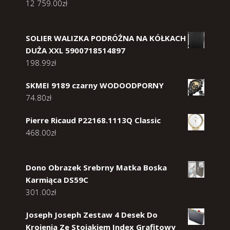
12 759.00
zł
SOLIER WALIZKA PODRÓŻNA NA KÓŁKACH
DUŻA XXL 5900718514897
198.99
zł
SKMEI 9189 czarny WODOODPORNY
74.80
zł
Pierre Ricaud P22168.1113Q Classic
468.00
zł
Dono Obrazek Srebrny Matka Boska
Karmiąca DS59C
301.00
zł
Joseph Joseph Zestaw 4 Desek Do
Krojenia Ze Stojakiem Index Grafitowy