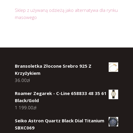
Sklep z używaną odzieżą jako alternatywa dla rynku
masowego
Bransoletka Złocone Srebro 925 Z
Krzyżykiem
36.00
zł
Roamer Zegarek - C-Line 658833 48 35 61
Black/Gold
1 199.00
zł
Seiko Astron Quartz Black Dial Titanium
SBXC069