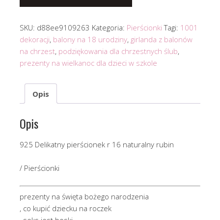
SKU:
d88ee9109263
Kategoria:
Pierścionki
Tagi:
1001
dekoracji
,
balony na 18 urodziny
,
girlanda z balonów
na chrzest
,
podziękowania dla chrzestnych ślub
,
prezenty na wielkanoc dla dzieci w szkole
Opis
Opis
925 Delikatny pierścionek r 16 naturalny rubin
/ Pierścionki
prezenty na święta bożego narodzenia
, co kupić dziecku na roczek
, seks jest boski