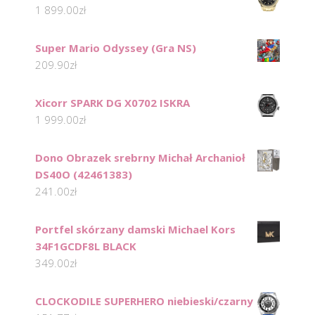
1 899.00
zł
Super Mario Odyssey (Gra NS)
209.90
zł
Xicorr SPARK DG X0702 ISKRA
1 999.00
zł
Dono Obrazek srebrny Michał Archanioł
DS40O (42461383)
241.00
zł
Portfel skórzany damski Michael Kors
34F1GCDF8L BLACK
349.00
zł
CLOCKODILE SUPERHERO niebieski/czarny