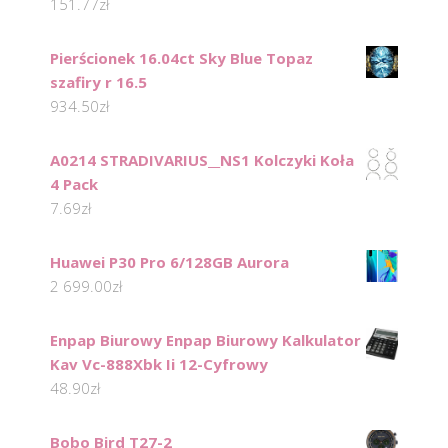
151.77
zł
Pierścionek 16.04ct Sky Blue Topaz
szafiry r 16.5
934.50
zł
A0214 STRADIVARIUS__NS1 Kolczyki Koła
4 Pack
7.69
zł
Huawei P30 Pro 6/128GB Aurora
2 699.00
zł
Enpap Biurowy Enpap Biurowy Kalkulator
Kav Vc-888Xbk Ii 12-Cyfrowy
48.90
zł
Bobo Bird T27-2