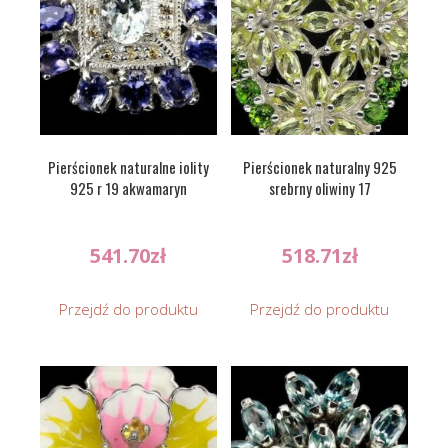
Pierścionek naturalne iolity
Pierścionek naturalny 925
925 r 19 akwamaryn
srebrny oliwiny 17
541.70
zł
518.71
zł
Przejdź do produktu
Przejdź do produktu