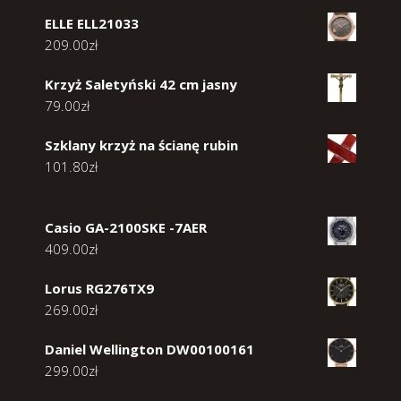
ELLE ELL21033
209.00
zł
Krzyż Saletyński 42 cm jasny
79.00
zł
Szklany krzyż na ścianę rubin
101.80
zł
Casio GA-2100SKE -7AER
409.00
zł
Lorus RG276TX9
269.00
zł
Daniel Wellington DW00100161
299.00
zł