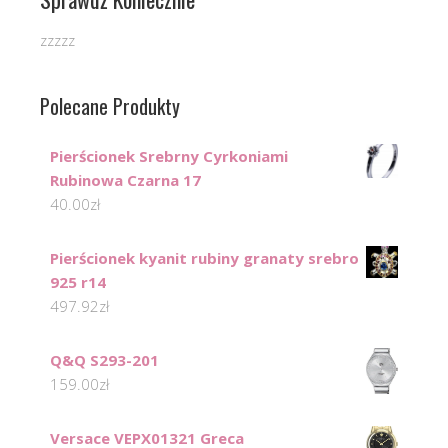
zzzzz
Polecane Produkty
Pierścionek Srebrny Cyrkoniami
Rubinowa Czarna 17
40.00
zł
Pierścionek kyanit rubiny granaty srebro
925 r14
497.92
zł
Q&Q S293-201
159.00
zł
Versace VEPX01321 Greca