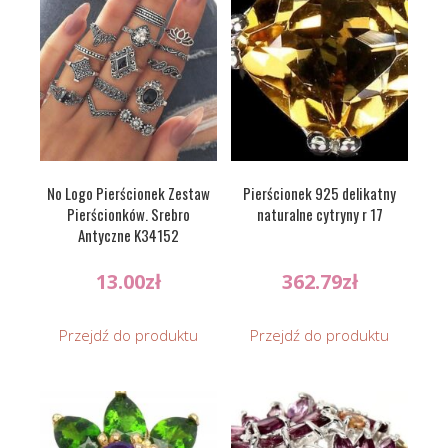
No Logo Pierścionek Zestaw
Pierścionek 925 delikatny
Pierścionków. Srebro
naturalne cytryny r 17
Antyczne K34152
13.00
zł
362.79
zł
Przejdź do produktu
Przejdź do produktu