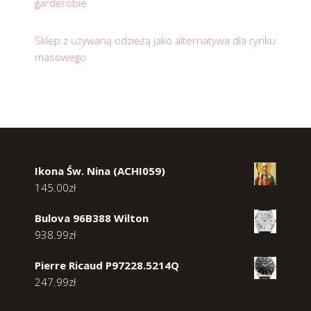
garderobie
Sklep z używaną odzieżą jako alternatywa dla rynku
masowego
Ikona Św. Nina (ACHI059)
145.00
zł
Bulova 96B388 Wilton
938.99
zł
Pierre Ricaud P97228.5214Q
247.99
zł