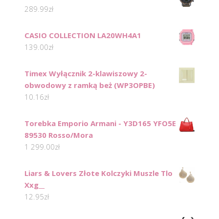
289.99
zł
CASIO COLLECTION LA20WH4A1
139.00
zł
Timex Wyłącznik 2-klawiszowy 2-
obwodowy z ramką beż (WP3OPBE)
10.16
zł
Torebka Emporio Armani - Y3D165 YFO5E
89530 Rosso/Mora
1 299.00
zł
Liars & Lovers Złote Kolczyki Muszle Tlo
Xxg__
12.95
zł