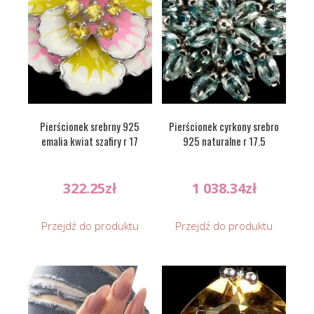
Pierścionek srebrny 925
Pierścionek cyrkony srebro
emalia kwiat szafiry r 17
925 naturalne r 17.5
322.25
zł
1 038.34
zł
Przejdź do produktu
Przejdź do produktu