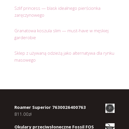
Szlif princess — blask idealnego pierścionka
zaręczynowego
Granatowa koszula slim — must-have w męskiej
garderobie
Sklep z używaną odzieżą jako alternatywa dla rynku
masowego
Roamer Superior 7630026400763
811.00
zł
Okulary przeciwsłoneczne Fossil FOS