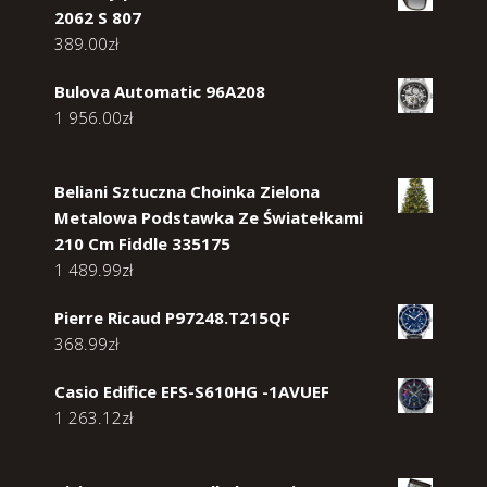
2062 S 807
389.00
zł
Bulova Automatic 96A208
1 956.00
zł
Beliani Sztuczna Choinka Zielona
Metalowa Podstawka Ze Światełkami
210 Cm Fiddle 335175
1 489.99
zł
Pierre Ricaud P97248.T215QF
368.99
zł
Casio Edifice EFS-S610HG -1AVUEF
1 263.12
zł