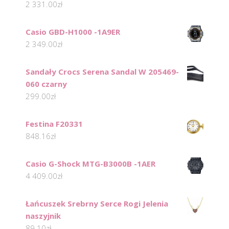
2 331.00
zł
Casio GBD-H1000 -1A9ER
2 349.00
zł
Sandały Crocs Serena Sandal W 205469-
060 czarny
299.00
zł
Festina F20331
848.16
zł
Casio G-Shock MTG-B3000B -1AER
4 409.00
zł
Łańcuszek Srebrny Serce Rogi Jelenia
naszyjnik
89.10
zł