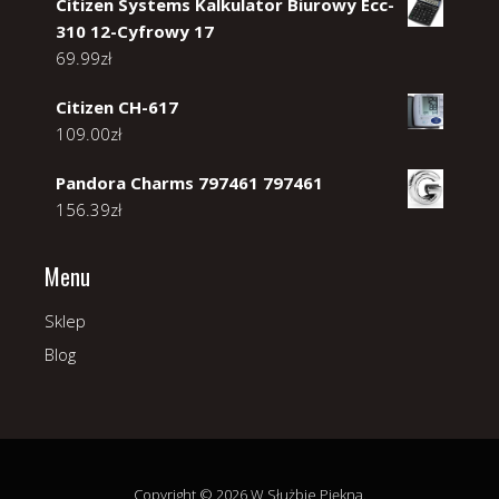
Citizen Systems Kalkulator Biurowy Ecc-
310 12-Cyfrowy 17
69.99
zł
Citizen CH-617
109.00
zł
Pandora Charms 797461 797461
156.39
zł
Menu
Sklep
Blog
Copyright © 2026 W Służbie Piękna.