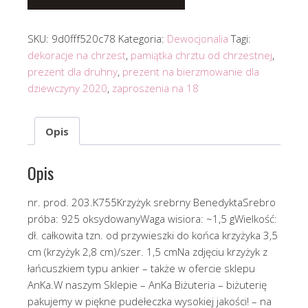
SKU:
9d0fff520c78
Kategoria:
Dewocjonalia
Tagi:
dekoracje na chrzest
,
pamiątka chrztu od chrzestnej
,
prezent dla druhny
,
prezent na bierzmowanie dla
dziewczyny 2020
,
zaproszenia na 18
Opis
Opis
nr. prod. 203.K755Krzyżyk srebrny BenedyktaSrebro
próba: 925 oksydowanyWaga wisiora: ~1,5 gWielkość:
dł. całkowita tzn. od przywieszki do końca krzyżyka 3,5
cm (krzyżyk 2,8 cm)/szer. 1,5 cmNa zdjęciu krzyżyk z
łańcuszkiem typu ankier – także w ofercie sklepu
AnKa.W naszym Sklepie – AnKa Biżuteria – biżuterię
pakujemy w piękne pudełeczka wysokiej jakości! – na