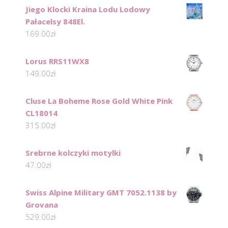
Jiego Klocki Kraina Lodu Lodowy
Pałacelsy 848El.
169.00
zł
Lorus RRS11WX8
149.00
zł
Cluse La Boheme Rose Gold White Pink
CL18014
315.00
zł
Srebrne kolczyki motylki
47.00
zł
Swiss Alpine Military GMT 7052.1138 by
Grovana
529.00
zł