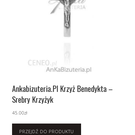
Ankabizuteria.Pl Krzyż Benedykta –
Srebry Krzyżyk
45.00
zł
PRZEJDŹ DO PRODUKTU