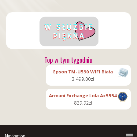
Top w tym tygodniu
Epson TM-U590 WIFI Biała
3 499.00
zł
Armani Exchange Lola Ax5554
829.92
zł