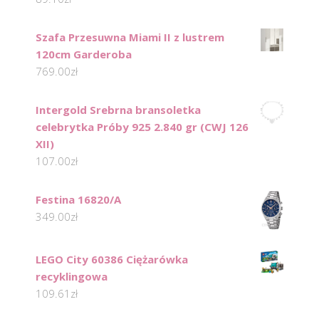
Szafa Przesuwna Miami II z lustrem
120cm Garderoba
769.00
zł
Intergold Srebrna bransoletka
celebrytka Próby 925 2.840 gr (CWJ 126
XII)
107.00
zł
Festina 16820/A
349.00
zł
LEGO City 60386 Ciężarówka
recyklingowa
109.61
zł