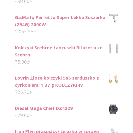
488.00
zł
Ga.Ma Iq Perfetto Super Lekka Suszarka
(294G) 2000W
1 055.55
zł
Kolczyki Srebrne Łańcuszki Biżuteria ze
Srebra
78.00
zł
Lovrin Złote kolczyki 585 serduszko z
cyrkoniami 1,37 g KOLCZYKI48
725.70
zł
Diesel Mega Chief DZ4329
479.00
zł
Iron Płyn prasujący/ żelazko w sprayu