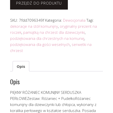
PRZEJDŹ DO PRODUKTU
SKU:
7fdd7096349f
Kategoria:
Dewocjonalia
Tagi:
dekoracje na stół komunijny
,
oryginalny prezent na
roczek
,
pamiątką na chrzest dla dziewczynki
,
podziękowania dla chrzestnych na komunię
,
podziękowania dla gości weselnych
,
serwetki na
chrzest
Opis
Opis
PIĘKNY RÓŻANIEC KOMUNIJNY SERDUSZKA
PERŁOWEZestaw: Różaniec + PudełkoRóżaniec
komunijny dla dziewczynki lub chłopca, wykonany z
koralika perłowego w kształcie serduszka. Posiada