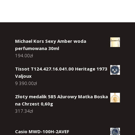
Michael Kors Sexy Amber woda
perfumowana 30ml
194.00
zł
Tissot T124.427.16.041.00 Heritage 1973
Valjoux
9 390.00
zł
Złoty medalik 585 Ażurowy Matka Boska
na Chrzest 0,60g
317.34
zł
Casio MWD-100H-2AVEF