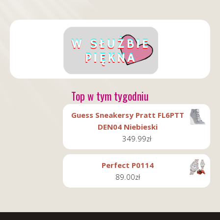
Top w tym tygodniu
Guess Sneakersy Pratt FL6PTT
DEN04 Niebieski
349.99
zł
Perfect P0114
89.00
zł