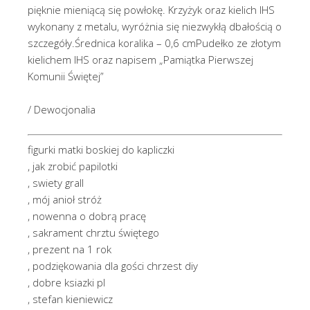
pięknie mieniącą się powłokę. Krzyżyk oraz kielich IHS
wykonany z metalu, wyróżnia się niezwykłą dbałością o
szczegóły.Średnica koralika – 0,6 cmPudełko ze złotym
kielichem IHS oraz napisem „Pamiątka Pierwszej
Komunii Świętej”
/ Dewocjonalia
figurki matki boskiej do kapliczki
, jak zrobić papilotki
, swiety grall
, mój anioł stróż
, nowenna o dobrą pracę
, sakrament chrztu świętego
, prezent na 1 rok
, podziękowania dla gości chrzest diy
, dobre ksiazki pl
, stefan kieniewicz