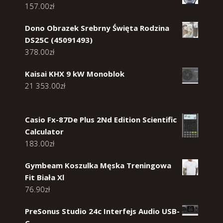
157.00
zł
Dono Obrazek Srebrny Święta Rodzina
DS25C (45091493)
378.00
zł
Kaisai KHX 9 kW Monoblok
21 353.00
zł
Casio Fx-87De Plus 2Nd Edition Scientific
Calculator
183.00
zł
Gymbeam Koszulka Męska Treningowa
Fit Biała Xl
76.90
zł
PreSonus Studio 24c Interfejs Audio USB-