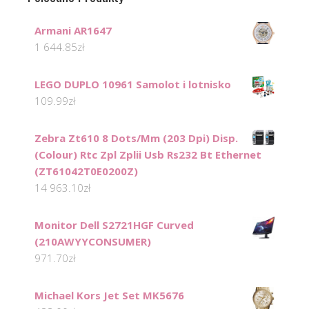
Armani AR1647
1 644.85
zł
LEGO DUPLO 10961 Samolot i lotnisko
109.99
zł
Zebra Zt610 8 Dots/Mm (203 Dpi) Disp.
(Colour) Rtc Zpl Zplii Usb Rs232 Bt Ethernet
(ZT61042T0E0200Z)
14 963.10
zł
Monitor Dell S2721HGF Curved
(210AWYYCONSUMER)
971.70
zł
Michael Kors Jet Set MK5676