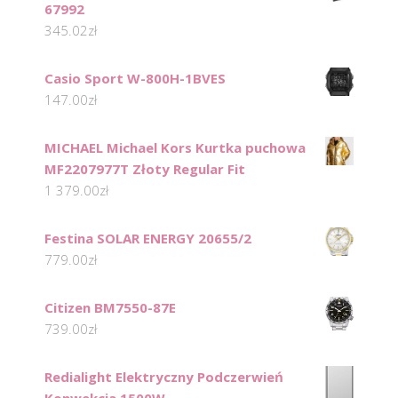
67992
345.02
zł
Casio Sport W-800H-1BVES
147.00
zł
MICHAEL Michael Kors Kurtka puchowa
MF2207977T Złoty Regular Fit
1 379.00
zł
Festina SOLAR ENERGY 20655/2
779.00
zł
Citizen BM7550-87E
739.00
zł
Redialight Elektryczny Podczerwień