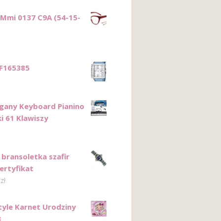
 Mmi 0137 C9A (54-15-
 F165385
gany Keyboard Pianino
i 61 Klawiszy
 bransoletka szafir
ertyfikat
0
zł
tyle Karnet Urodziny
3