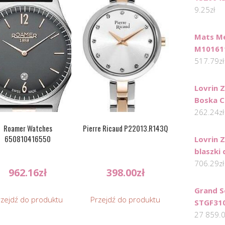
9.25
zł
Mats Me
M10161
517.79
zł
Lovrin 
Boska C
262.24
zł
Roamer Watches
Pierre Ricaud P22013.R143Q
650810416550
Lovrin Z
blaszki
706.29
zł
962.16
zł
398.00
zł
Grand S
rzejdź do produktu
Przejdź do produktu
STGF31
27 859.