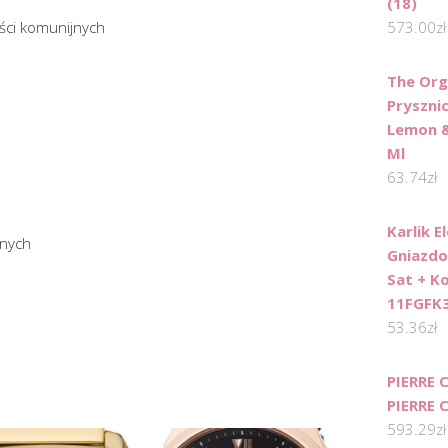
(18)
ości komunijnych
573.00
zł
The Org
Prysznic
Lemon &
Ml
63.74
zł
Karlik E
jnych
Gniazdo
Sat + K
11FGFK
53.36
zł
PIERRE 
PIERRE 
593.29
zł