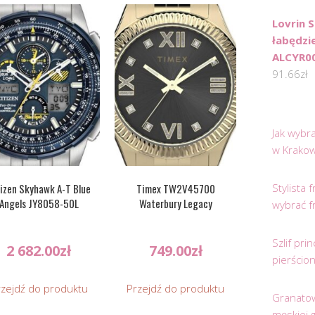
Lovrin 
łabędzi
ALCYR0
91.66
zł
Jak wybr
w Krakow
Stylista
izen Skyhawk A-T Blue
Timex TW2V45700
Angels JY8058-50L
Waterbury Legacy
wybrać f
Szlif pr
2 682.00
zł
749.00
zł
pierścio
rzejdź do produktu
Przejdź do produktu
Granatow
męskiej 