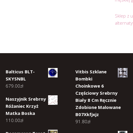
Sklep z 
alternat
Balticus BLT-
Vitbis Szklane
SKYSNBL
Bombki
679.00
zł
Choinkowe 6
Częściowy Srebrny
Naszyjnik Srebrny
Biały 8 Cm Ręcznie
Różaniec Krzyż
Zdobione Malowane
Matka Boska
B07Xkfjxjz
110.00
zł
91.80
zł