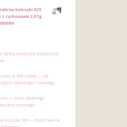
Srebrne kolczyki 925
e z cyrkoniami 2,07g
080ERH
ać klinikę medycyny estetycznej
ie
 fryzury w Warszawie — jak
ryzjera damskiego i męskiego
incess — blask idealnego
nka zaręczynowego
a koszula slim — must-have w
garderobie