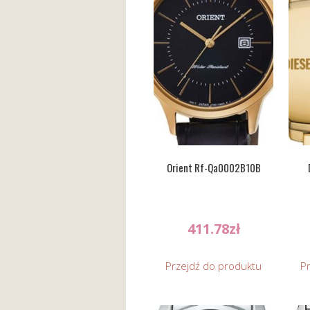
Orient Rf-Qa0002B10B
411.78
zł
Przejdź do produktu
P