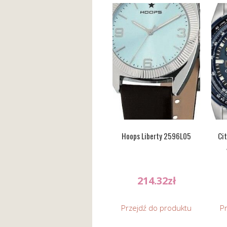
Hoops Liberty 2596L05
Cit
214.32
zł
Przejdź do produktu
P