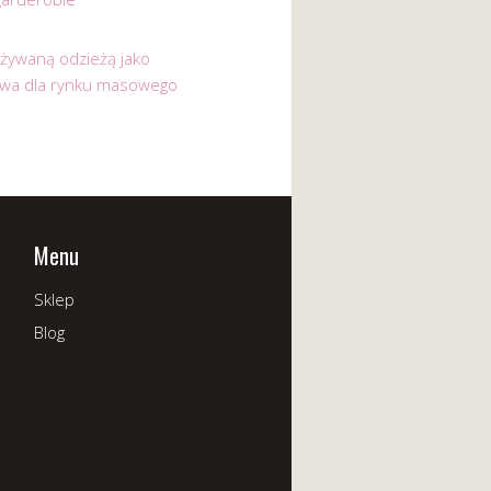
używaną odzieżą jako
ywa dla rynku masowego
Menu
Sklep
Blog