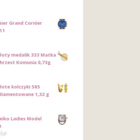
ier Grand Cornier
11
Złoty medalik 333 Matka
hrzest Komunia 0,73g
łote kolczyki 585
 diamentowane 1,32 g
eiko Ladies Model
0
00
zł