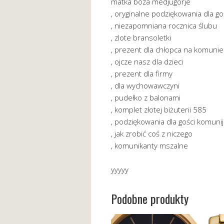
matka boza medjugorje
, oryginalne podziękowania dla g
, niezapomniana rocznica ślubu
, zlote bransoletki
, prezent dla chłopca na komunie
, ojcze nasz dla dzieci
, prezent dla firmy
, dla wychowawczyni
, pudełko z balonami
, komplet złotej biżuterii 585
, podziękowania dla gości komuni
, jak zrobić coś z niczego
, komunikanty mszalne
yyyyy
Podobne produkty