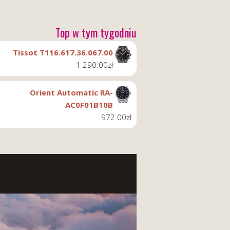
Top w tym tygodniu
Tissot T116.617.36.067.00
1 290.00
zł
Orient Automatic RA-
AC0F01B10B
972.00
zł