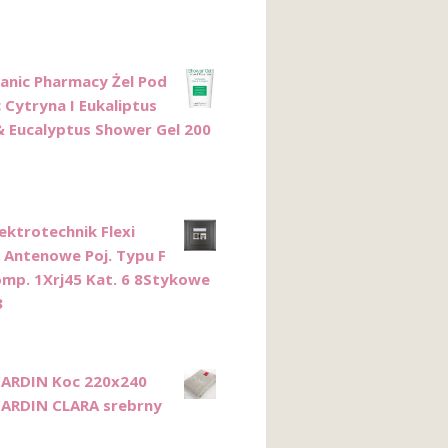
anic Pharmacy Żel Pod
 Cytryna I Eukaliptus
 Eucalyptus Shower Gel 200
lektrotechnik Flexi
 Antenowe Poj. Typu F
omp. 1Xrj45 Kat. 6 8Stykowe
3
CARDIN Koc 220x240
CARDIN CLARA srebrny