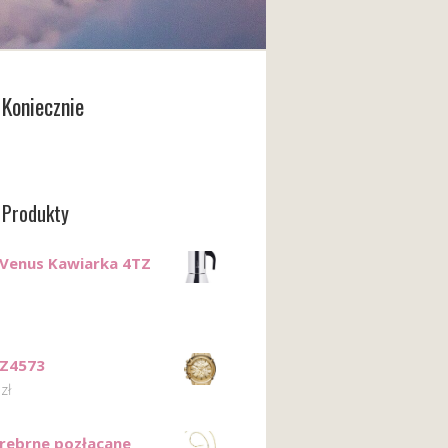
Koniecznie
 Produkty
i Venus Kawiarka 4TZ
DZ4573
0
zł
Srebrne pozłacane