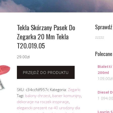
Tekla Skórzany Pasek Do
Sprawdź 
Zegarka 20 Mm Tekla
zzzzz
T20.019.05
Polecane
29.00
zł
Bialett
PRZEJDŹ DO PRODUKTU
200ml
109.00
zł
SKU:
c34ccfdf957c
Kategoria:
Zegarki
Diesel 
Tagi:
balony chrzest
,
baner komunijny
,
1 094.0
dekoracje na roczek inspiracje
,
elegancki prezent na 40 urodziny dla
Lovrin 