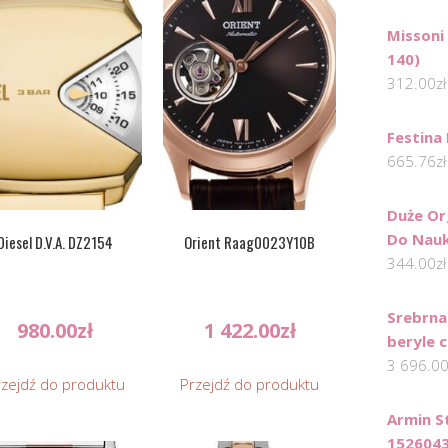
Missoni
140)
312.00
zł
Festina
665.76
zł
Duże Or
Do Nauk
Diesel D.V.A. DZ2154
Orient Raag0023Y10B
344.00
zł
Srebrna
980.00
zł
1 422.00
zł
beryle c
3 696.0
rzejdź do produktu
Przejdź do produktu
Armin S
152604