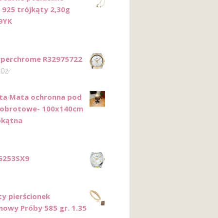
 925 trójkąty 2,30g
9YK
yperchrome R32975722
00
zł
ta Mata ochronna pod
 obrotowe- 100x140cm
okątna
G253SX9
ty pierścionek
nowy Próby 585 gr. 1.35