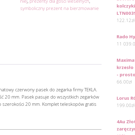
niej
,
prezenty dla gości weselnych
,
kolczyki
symboliczny prezent na bierzmowanie
LTN003
122.12
zł
Rado H
11 039.
Maxima
krzesło
- prost
66.00
zł
atowy czerwony pasek do zegarka firmy TEKLA.
ość 20 mm. Pasek pasuje do wszystkich zegarków
Lorus R
szerokości 20 mm. Komplet teleskopów gratis
199.00
zł
4Au Zło
zaręczy