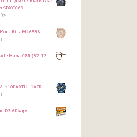
stron Quartz Black Dial
m SBXC069
00
zł
 Kors Ritz Mk6598
2
zł
ade Hana 086 (52-17-
M-110EARTH -1AER
0
zł
ic D3 60kaps.