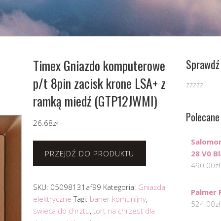
Timex Gniazdo komputerowe
Sprawdź 
p/t 8pin zacisk krone LSA+ z
zzzzz
ramką miedź (GTP12JWMI)
Polecane
26.68
zł
Salomo
PRZEJDŹ DO PRODUKTU
28 V0 B
490.00
zł
SKU:
05098131af99
Kategoria:
Gniazda
Palmer 
elektryczne
Tagi:
baner komunijny
,
524.00
zł
swieca do chrztu
,
tort na chrzest dla