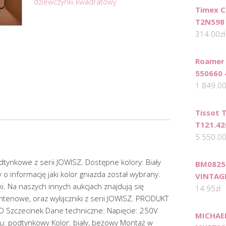
dziewczynki kwadratowy
Timex Cl
T2N598
314.00
zł
Roamer 
550660 4
1 849.0
Tissot 
T121.42
5 550.0
ynkowe z serii JOWISZ. Dostępne kolory: Biały
BM0825
 informację jaki kolor gniazda został wybrany.
VINTAGE
i. Na naszych innych aukcjach znajdują się
14.95
zł
ntenowe, oraz wyłączniki z serii JOWISZ. PRODUKT
 Szczecinek Dane techniczne: Napięcie: 250V
MICHAE
: podtynkowy Kolor: biały, beżowy Montaż w