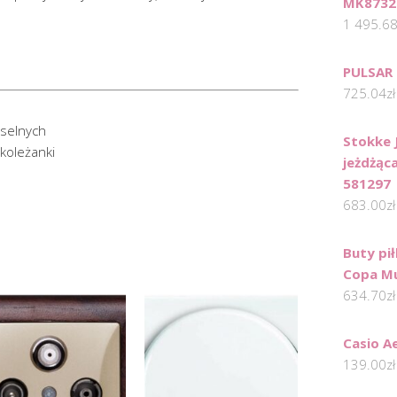
MK8732
1 495.6
PULSAR
725.04
zł
eselnych
Stokke 
 koleżanki
jeżdżąca
581297
683.00
zł
Buty pi
Copa Mu
634.70
zł
Casio A
139.00
zł