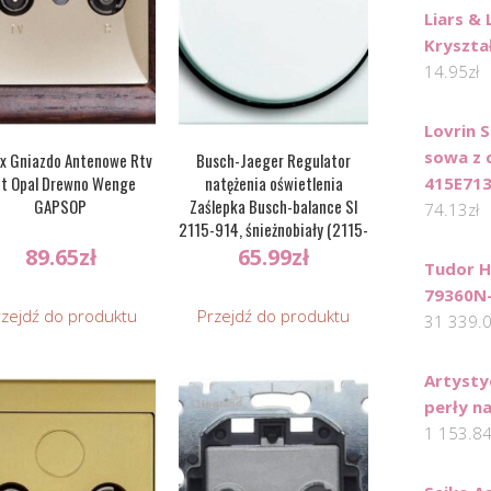
Liars & 
Kryształ
14.95
zł
Lovrin 
sowa z 
x Gniazdo Antenowe Rtv
Busch-Jaeger Regulator
t Opal Drewno Wenge
natężenia oświetlenia
415E71
GAPSOP
Zaślepka Busch-balance SI
74.13
zł
2115-914, śnieżnobiały (2115-
914)
89.65
zł
65.99
zł
Tudor H
79360N
rzejdź do produktu
Przejdź do produktu
31 339.
Artysty
perły n
1 153.8