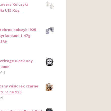
Lovers Kolczyki
ki UJ5 Xxg__
Srebrne kolczyki 925
cyrkoniami 1,47g
38RH
eritage Black Bay
-0006
00
zł
czny wisiorek czarne
aturalne 925
4
zł