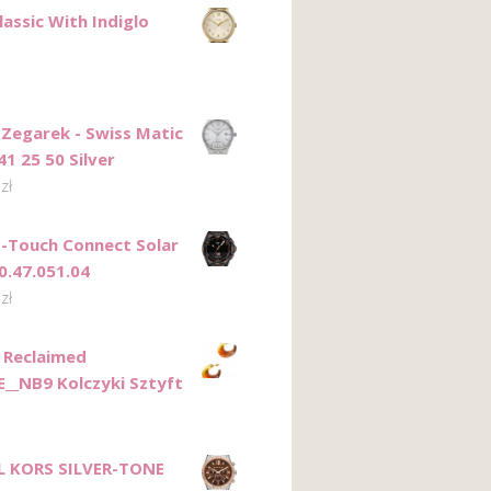
assic With Indiglo
Zegarek - Swiss Matic
1 25 50 Silver
0
zł
T-Touch Connect Solar
0.47.051.04
0
zł
 Reclaimed
__NB9 Kolczyki Sztyft
L KORS SILVER-TONE