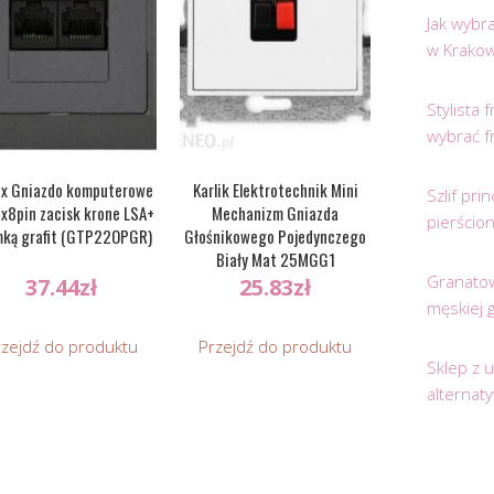
Jak wybr
w Krakow
Stylista
wybrać f
x Gniazdo komputerowe
Karlik Elektrotechnik Mini
Szlif pr
2x8pin zacisk krone LSA+
Mechanizm Gniazda
pierścio
mką grafit (GTP22OPGR)
Głośnikowego Pojedynczego
Biały Mat 25MGG1
Granatow
37.44
zł
25.83
zł
męskiej 
rzejdź do produktu
Przejdź do produktu
Sklep z 
alternat