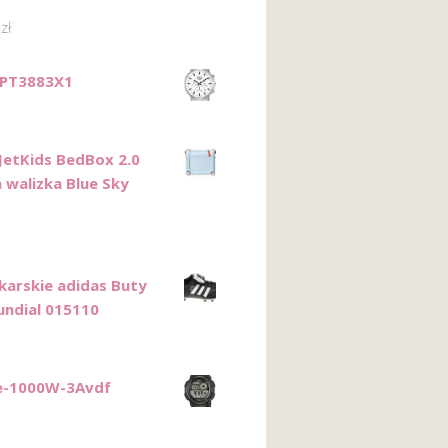
8
zł
 PT3883X1
JetKids BedBox 2.0
 walizka Blue Sky
łkarskie adidas Buty
ndial 015110
e-1000W-3Avdf