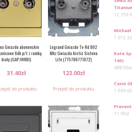
Seiko A
Titaniu
12 759.
Michael
1 012.3
ex Gniazdo abonenckie
Legrand Gniazdo Tv-Rd 862
końcowe 6db p/t z ramką
Mhz Gwiazda Arctic Sistena
Kate Sp
biały (GAPJWKBI)
Life (775786771072)
140)
488.00
zł
31.40
zł
123.00
zł
Casio G
rzejdź do produktu
Przejdź do produktu
1 699.0
Prevent
11.99
zł