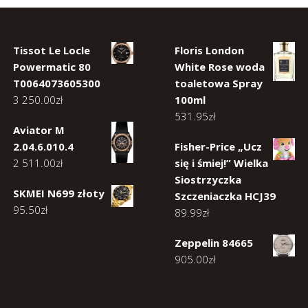
Tissot Le Locle
Floris London
Powermatic 80
White Rose woda
T0064073605300
toaletowa Spray
3 250.00
zł
100ml
531.95
zł
Aviator M
2.04.6.010.4
Fisher-Price „Ucz
2 511.00
zł
się i śmiej!” Wielka
Siostrzyczka
SKMEI N699 złoty
Szczeniaczka HCJ39
95.50
zł
89.99
zł
Zeppelin 84665
905.00
zł