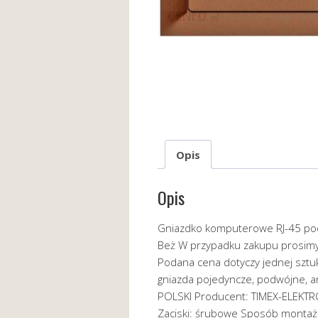
Opis
Opis
Gniazdko komputerowe RJ-45 podt
Beż W przypadku zakupu prosimy o
Podana cena dotyczy jednej sztuk
gniazda pojedyncze, podwójne, a
POLSKI Producent: TIMEX-ELEKTRO
Zaciski: śrubowe Sposób montażu