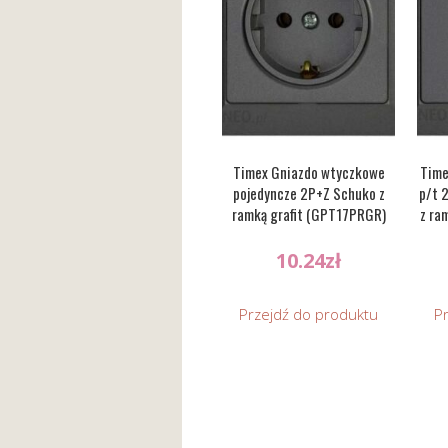
Timex Gniazdo wtyczkowe
Time
pojedyncze 2P+Z Schuko z
p/t 
ramką grafit (GPT17PRGR)
z ra
10.24
zł
Przejdź do produktu
P