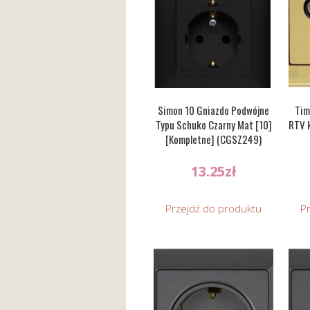
Simon 10 Gniazdo Podwójne
Tim
Typu Schuko Czarny Mat [10]
RTV 
[Kompletne] (CGSZ249)
13.25
zł
Przejdź do produktu
P