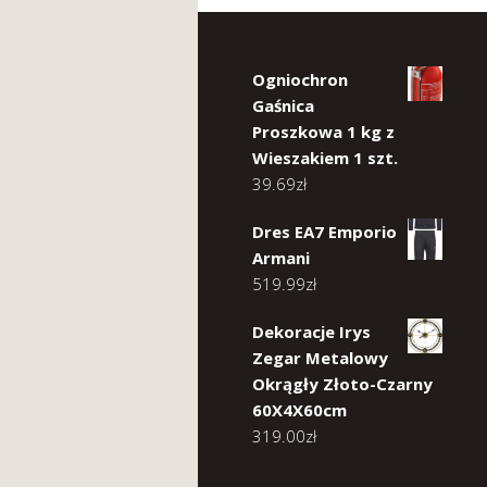
Ogniochron
Gaśnica
Proszkowa 1 kg z
Wieszakiem 1 szt.
39.69
zł
Dres EA7 Emporio
Armani
519.99
zł
Dekoracje Irys
Zegar Metalowy
Okrągły Złoto-Czarny
60X4X60cm
319.00
zł