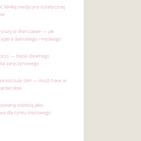
ać klinikę medycyny estetycznej
ie
 fryzury w Warszawie — jak
ryzjera damskiego i męskiego
incess — blask idealnego
nka zaręczynowego
a koszula slim — must-have w
garderobie
używaną odzieżą jako
ywa dla rynku masowego