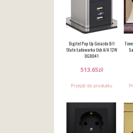
Digitel Pop Up Gniazdo B/I
Time
1Xute Ładowarka Usb A/A 12W
Sa
DG8041
513.65
zł
Przejdź do produktu
P