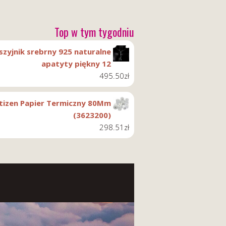
Top w tym tygodniu
szyjnik srebrny 925 naturalne
apatyty piękny 12
495.50
zł
itizen Papier Termiczny 80Mm
(3623200)
298.51
zł