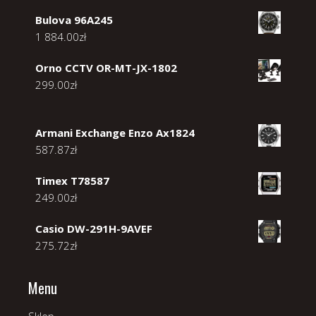
Bulova 96A245
1 884.00
zł
Orno CCTV OR-MT-JX-1802
299.00
zł
Armani Exchange Enzo Ax1824
587.87
zł
Timex T78587
249.00
zł
Casio DW-291H-9AVEF
275.72
zł
Menu