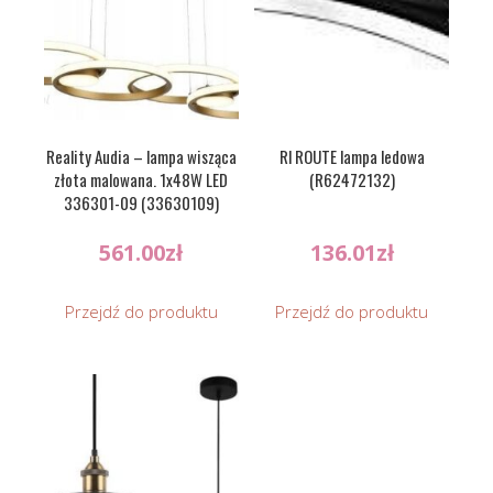
Reality Audia – lampa wisząca
Rl ROUTE lampa ledowa
złota malowana. 1x48W LED
(R62472132)
336301-09 (33630109)
561.00
zł
136.01
zł
Przejdź do produktu
Przejdź do produktu