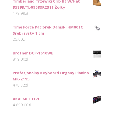
Timberland Trzewiki Crib Bt W/Hat
9589R/Tb09589R2311 Żółty
179.99
zł
Time Force Paciorek Damski HM001C
Srebrzysty 1 cm
25.00
zł
Brother DCP-1610WE
819.00
zł
Profesjonalny Keyboard Organy Pianino
MK-2115
478.32
zł
AKAI MPC LIVE
4 699.00
zł