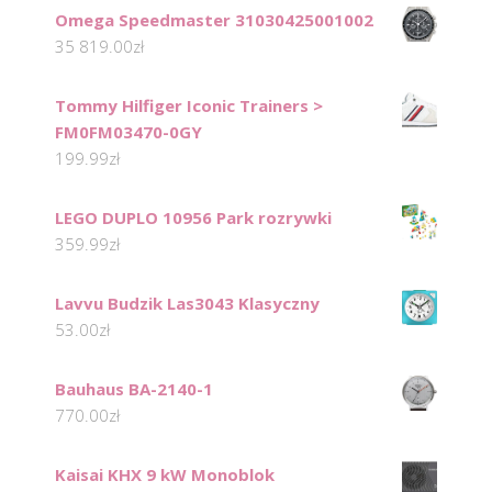
Omega Speedmaster 31030425001002
35 819.00
zł
Tommy Hilfiger Iconic Trainers >
FM0FM03470-0GY
199.99
zł
LEGO DUPLO 10956 Park rozrywki
359.99
zł
Lavvu Budzik Las3043 Klasyczny
53.00
zł
Bauhaus BA-2140-1
770.00
zł
Kaisai KHX 9 kW Monoblok