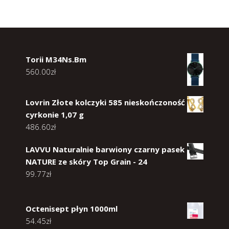
Torii M34Ns.Bm
560.00
zł
Lovrin Złote kolczyki 585 nieskończoność
cyrkonie 1,07 g
486.60
zł
LAVVU Naturalnie barwiony czarny pasek
NATURE ze skóry Top Grain - 24
99.77
zł
Octenisept płyn 1000ml
54.45
zł