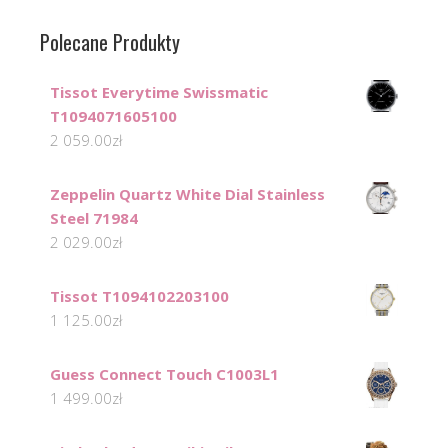
Polecane Produkty
Tissot Everytime Swissmatic
T1094071605100
2 059.00
zł
Zeppelin Quartz White Dial Stainless
Steel 71984
2 029.00
zł
Tissot T1094102203100
1 125.00
zł
Guess Connect Touch C1003L1
1 499.00
zł