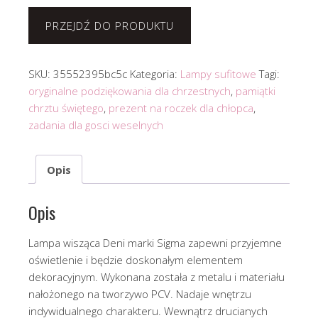
PRZEJDŹ DO PRODUKTU
SKU:
35552395bc5c
Kategoria:
Lampy sufitowe
Tagi:
oryginalne podziękowania dla chrzestnych
,
pamiątki
chrztu świętego
,
prezent na roczek dla chłopca
,
zadania dla gosci weselnych
Opis
Opis
Lampa wisząca Deni marki Sigma zapewni przyjemne
oświetlenie i będzie doskonałym elementem
dekoracyjnym. Wykonana została z metalu i materiału
nałożonego na tworzywo PCV. Nadaje wnętrzu
indywidualnego charakteru. Wewnątrz drucianych