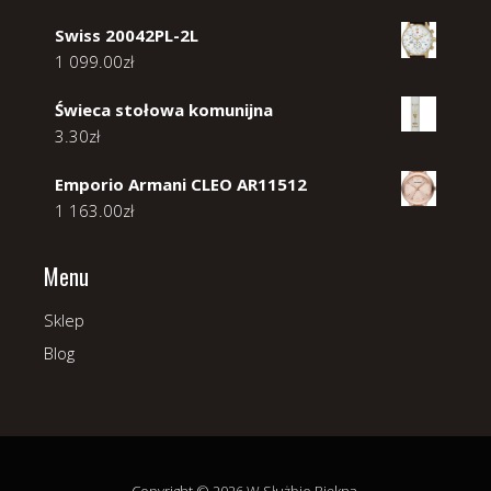
Swiss 20042PL-2L
1 099.00
zł
Świeca stołowa komunijna
3.30
zł
Emporio Armani CLEO AR11512
1 163.00
zł
Menu
Sklep
Blog
Copyright © 2026 W Służbie Piękna.