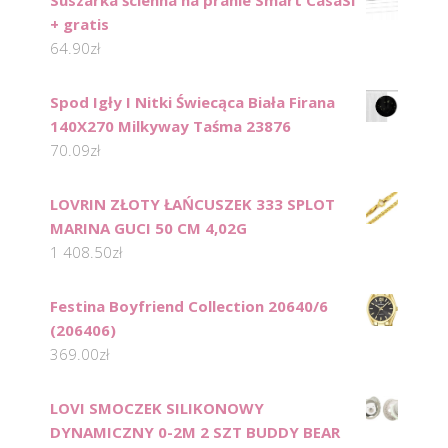
+ gratis
64.90
zł
Spod Igły I Nitki Świecąca Biała Firana
140X270 Milkyway Taśma 23876
70.09
zł
LOVRIN ZŁOTY ŁAŃCUSZEK 333 SPLOT
MARINA GUCI 50 CM 4,02G
1 408.50
zł
Festina Boyfriend Collection 20640/6
(206406)
369.00
zł
LOVI SMOCZEK SILIKONOWY
DYNAMICZNY 0-2M 2 SZT BUDDY BEAR