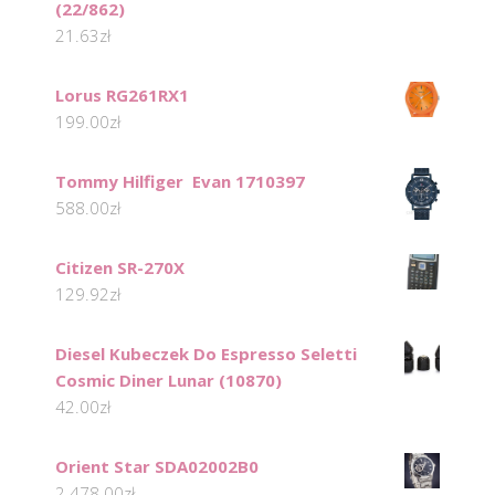
(22/862)
21.63
zł
Lorus RG261RX1
199.00
zł
Tommy Hilfiger Evan 1710397
588.00
zł
Citizen SR-270X
129.92
zł
Diesel Kubeczek Do Espresso Seletti
Cosmic Diner Lunar (10870)
42.00
zł
Orient Star SDA02002B0
2 478.00
zł