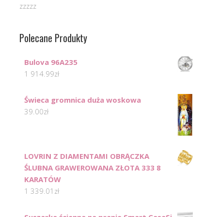
zzzzz
Polecane Produkty
Bulova 96A235
1 914.99
zł
Świeca gromnica duża woskowa
39.00
zł
LOVRIN Z DIAMENTAMI OBRĄCZKA
ŚLUBNA GRAWEROWANA ZŁOTA 333 8
KARATÓW
1 339.01
zł
Suszarka ścienna na pranie Smart CasaSi