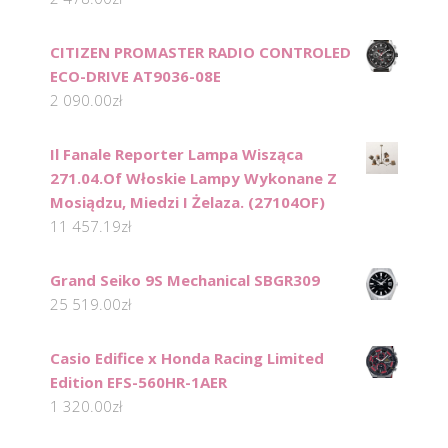
CITIZEN PROMASTER RADIO CONTROLED
ECO-DRIVE AT9036-08E
2 090.00
zł
Il Fanale Reporter Lampa Wisząca
271.04.Of Włoskie Lampy Wykonane Z
Mosiądzu, Miedzi I Żelaza. (27104OF)
11 457.19
zł
Grand Seiko 9S Mechanical SBGR309
25 519.00
zł
Casio Edifice x Honda Racing Limited
Edition EFS-560HR-1AER
1 320.00
zł