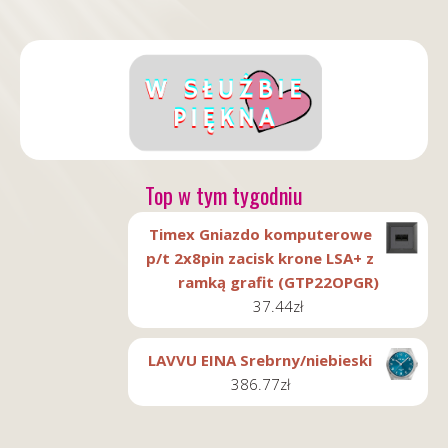
Top w tym tygodniu
Timex Gniazdo komputerowe
p/t 2x8pin zacisk krone LSA+ z
ramką grafit (GTP22OPGR)
37.44
zł
LAVVU EINA Srebrny/niebieski
386.77
zł