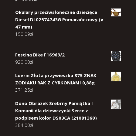
Okulary przeciwsłoneczne dziecięce
Diesel DL02574743G Pomarańczowy (ø
47 mm)
150.09
zł
Festina Bike F16969/2
920.00
zł
Lovrin Złota przywieszka 375 ZNAK
ZODIAKU RAK Z CYRKONIAMI 0,88g
371.25
zł
Dono Obrazek Srebrny Pamiątka I
Komunii dla dziewczynki Serce z
podpisem kolor DS03CA (21081360)
384.00
zł