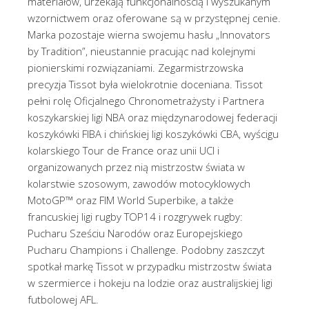
materiałów, urzekają funkcjonalnością i wyszukanym
wzornictwem oraz oferowane są w przystępnej cenie.
Marka pozostaje wierna swojemu hasłu „Innovators
by Tradition”, nieustannie pracując nad kolejnymi
pionierskimi rozwiązaniami. Zegarmistrzowska
precyzja Tissot była wielokrotnie doceniana. Tissot
pełni rolę Oficjalnego Chronometrażysty i Partnera
koszykarskiej ligi NBA oraz międzynarodowej federacji
koszykówki FIBA i chińskiej ligi koszykówki CBA, wyścigu
kolarskiego Tour de France oraz unii UCI i
organizowanych przez nią mistrzostw świata w
kolarstwie szosowym, zawodów motocyklowych
MotoGP™ oraz FIM World Superbike, a także
francuskiej ligi rugby TOP14 i rozgrywek rugby:
Pucharu Sześciu Narodów oraz Europejskiego
Pucharu Champions i Challenge. Podobny zaszczyt
spotkał markę Tissot w przypadku mistrzostw świata
w szermierce i hokeju na lodzie oraz australijskiej ligi
futbolowej AFL.