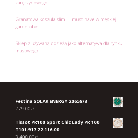
zaręczynowego
Granatowa koszula slim — must-have w męskiej
garderobie
Sklep z używaną odzieżą jako alternatywa dla rynku
masowego
Festina SOLAR ENERGY 20658/3
779.00
zł
Tissot PR100 Sport Chic Lady PR 100
T101.917.22.116.00
3 400.00
zł