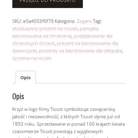
PRZEJDŹ DO PRODUKTU
SKU:
e5a4553f9f79
Kategoria:
Zegarki
Tagi:
ekskluzywny prezent na roczek
,
pamiątką
bierzmowania od chrzestnej
,
podziękowanie dla
chrzestnych chrzest
,
prezent na bierzmowanie dla
dziewczynki
,
prezenty na bierzmowanie dla chłopaka
,
życzenia na roczek
Opis
Opis
Krzyż w logo firmy Tissot symbolizuje szwajcarską
jakość i niezawodność, z których Tissot słynie już od
1853 roku. Sprzedawane w ponad 160 krajach świata
czasomierze Tissot powstają z wyjątkowych