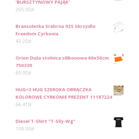
'BURSZTYNOWY PAJĄK'
265.00
zł
Bransoletka Srebrna 925 Skrzydło
Freedom Cyrkonia
43.20
zł
Orion Duża stolnica silikonowa 60x50cm
750330
65.00
zł
HUG<3 HUG SZEROKA OBRĄCZKA
KOLOROWE CYRKONIE PREZENT 11187224
66.41
zł
Diesel T-Shirt "T-Sily-Wg"
109.00
zł