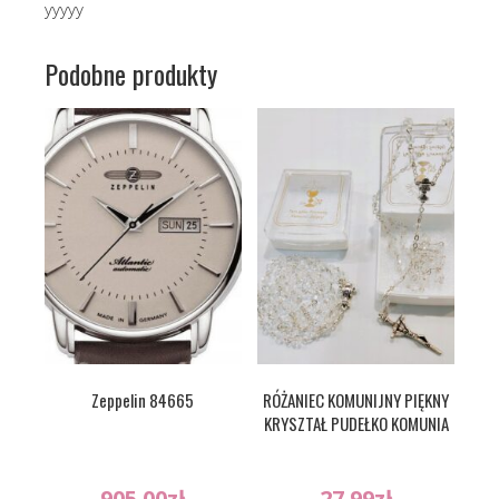
yyyyy
Podobne produkty
Zeppelin 84665
RÓŻANIEC KOMUNIJNY PIĘKNY
KRYSZTAŁ PUDEŁKO KOMUNIA
905.00
zł
27.99
zł