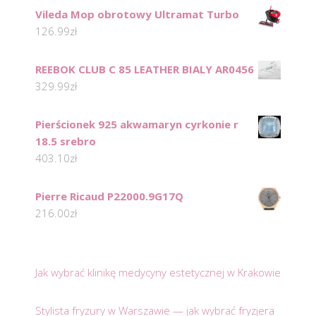
Vileda Mop obrotowy Ultramat Turbo
126.99
zł
REEBOK CLUB C 85 LEATHER BIALY AR0456
329.99
zł
Pierścionek 925 akwamaryn cyrkonie r
18.5 srebro
403.10
zł
Pierre Ricaud P22000.9G17Q
216.00
zł
Jak wybrać klinikę medycyny estetycznej w Krakowie
Stylista fryzury w Warszawie — jak wybrać fryzjera