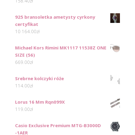
158.40
zł
925 bransoletka ametysty cyrkony
certyfikat
10 164.00
zł
Michael Kors Rimini MK1117 11538Z ONE
SIZE (56)
669.00
zł
Srebrne kolczyki róże
114.00
zł
Lorus 16 Mm Rqn099X
119.00
zł
Casio Exclusive Premium MTG-B3000D
-1AER