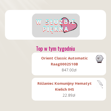
Top w tym tygodniu
Orient Classic Automatic
Raag0002S10B
847.00
zł
Różaniec Komunijny Hematyt
Kielich IHS
22.89
zł