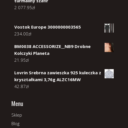
turmaliny szafir
2 077.95
zł
Vostok Europe 3000000003565
234.00
zł
BM0038 ACCESSORIZE__NB9 Drobne
Kolczyki Planeta
21.95
zł
Lovrin Srebrna zawieszka 925 kuleczka z
kryształkami 3,76g ALZC16MW
42.87
zł
Menu
Sklep
Blog