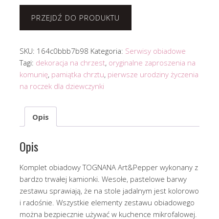
PRZEJDŹ DO PRODUKTU
SKU:
164c0bbb7b98
Kategoria:
Serwisy obiadowe
Tagi:
dekoracja na chrzest
,
oryginalne zaproszenia na
komunię
,
pamiątka chrztu
,
pierwsze urodziny życzenia
na roczek dla dziewczynki
Opis
Opis
Komplet obiadowy TOGNANA Art&Pepper wykonany z
bardzo trwałej kamionki. Wesołe, pastelowe barwy
zestawu sprawiają, że na stole jadalnym jest kolorowo
i radośnie. Wszystkie elementy zestawu obiadowego
można bezpiecznie używać w kuchence mikrofalowej.