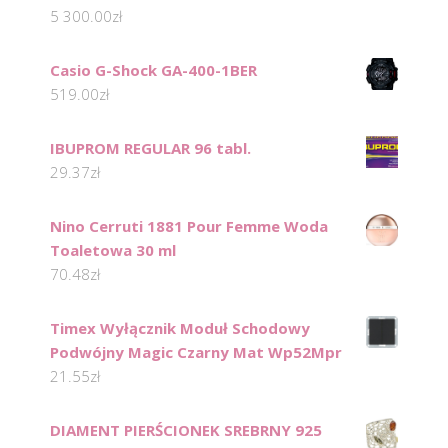
5 300.00
zł
Casio G-Shock GA-400-1BER
519.00
zł
IBUPROM REGULAR 96 tabl.
29.37
zł
Nino Cerruti 1881 Pour Femme Woda
Toaletowa 30 ml
70.48
zł
Timex Wyłącznik Moduł Schodowy
Podwójny Magic Czarny Mat Wp52Mpr
21.55
zł
DIAMENT PIERŚCIONEK SREBRNY 925