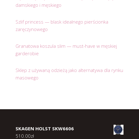
damskiego i męskiego
Szlif princess — blask idealnego pierścionka
zaręczynowego
Granatowa koszula slim — must-have w męskiej
garderobie
Sklep z używaną odzieżą jako alternatywa dla rynku
masowego
SKAGEN HOLST SKW6606
510.00
zł