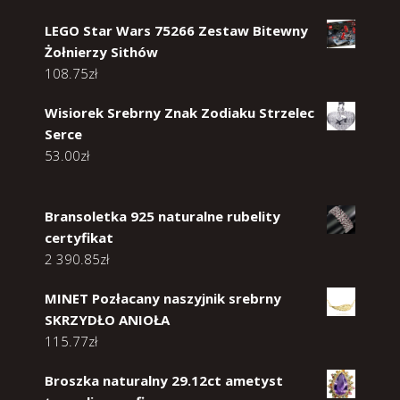
LEGO Star Wars 75266 Zestaw Bitewny
Żołnierzy Sithów
108.75
zł
Wisiorek Srebrny Znak Zodiaku Strzelec
Serce
53.00
zł
Bransoletka 925 naturalne rubelity
certyfikat
2 390.85
zł
MINET Pozłacany naszyjnik srebrny
SKRZYDŁO ANIOŁA
115.77
zł
Broszka naturalny 29.12ct ametyst