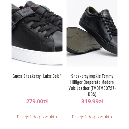
Guess Sneakersy „Luiss Bold”
Sneakersy męskie Tommy
Hilfiger Corporate Modern
Vulc Leather (FM0FM03727-
BDS)
279.00
zł
319.99
zł
Przejdź do produktu
Przejdź do produktu