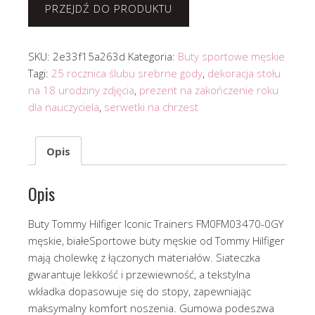
PRZEJDŹ DO PRODUKTU
SKU:
2e33f15a263d
Kategoria:
Buty sportowe męskie
Tagi:
25 rocznica ślubu srebrne gody
,
dekoracja stołu
na 18 urodziny zdjęcia
,
prezent na zakończenie roku
dla nauczyciela
,
serwetki na chrzest
Opis
Opis
Buty Tommy Hilfiger Iconic Trainers FM0FM03470-0GY
męskie, białeSportowe buty męskie od Tommy Hilfiger
mają cholewkę z łączonych materiałów. Siateczka
gwarantuje lekkość i przewiewność, a tekstylna
wkładka dopasowuje się do stopy, zapewniając
maksymalny komfort noszenia. Gumowa podeszwa