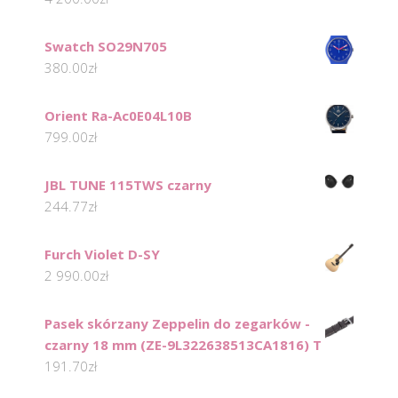
Swatch SO29N705
380.00
zł
Orient Ra-Ac0E04L10B
799.00
zł
JBL TUNE 115TWS czarny
244.77
zł
Furch Violet D-SY
2 990.00
zł
Pasek skórzany Zeppelin do zegarków -
czarny 18 mm (ZE-9L322638513CA1816) T
191.70
zł