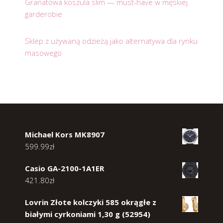
Granatowa koszula slim — must-have w męskiej
garderobie
Sklep z używaną odzieżą jako alternatywa dla rynku
masowego
Michael Kors MK8907
599.99
zł
Casio GA-2100-1A1ER
421.80
zł
Lovrin Złote kolczyki 585 okrągłe z
białymi cyrkoniami 1,30 g (52954)