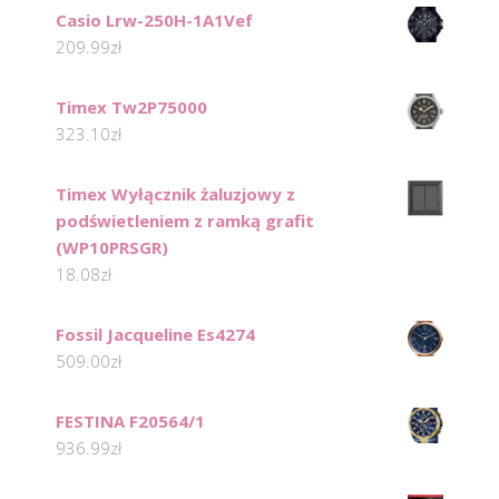
Casio Lrw-250H-1A1Vef
209.99
zł
Timex Tw2P75000
323.10
zł
Timex Wyłącznik żaluzjowy z
podświetleniem z ramką grafit
(WP10PRSGR)
18.08
zł
Fossil Jacqueline Es4274
509.00
zł
FESTINA F20564/1
936.99
zł