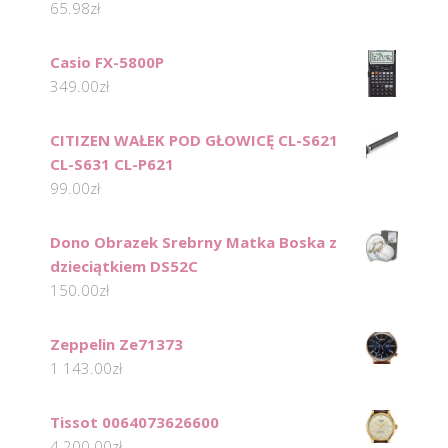
65.98
zł
Casio FX-5800P
349.00
zł
CITIZEN WAŁEK POD GŁOWICĘ CL-S621
CL-S631 CL-P621
99.00
zł
Dono Obrazek Srebrny Matka Boska z
dzieciątkiem DS52C
150.00
zł
Zeppelin Ze71373
1 143.00
zł
Tissot 0064073626600
4 200.00
zł