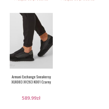
Armani Exchange Sneakersy
XUX083 XV263 K001 Czarny
589.99
zł