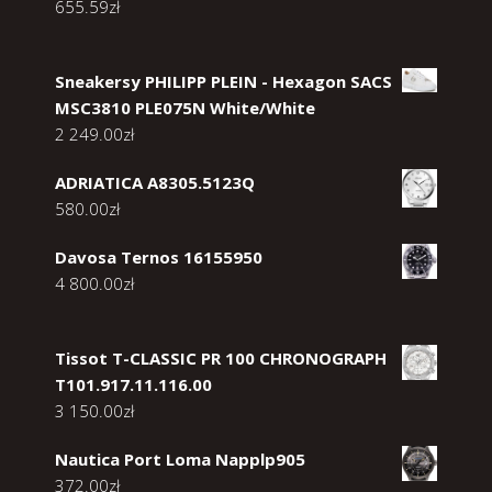
655.59
zł
Sneakersy PHILIPP PLEIN - Hexagon SACS
MSC3810 PLE075N White/White
2 249.00
zł
ADRIATICA A8305.5123Q
580.00
zł
Davosa Ternos 16155950
4 800.00
zł
Tissot T-CLASSIC PR 100 CHRONOGRAPH
T101.917.11.116.00
3 150.00
zł
Nautica Port Loma Napplp905
372.00
zł