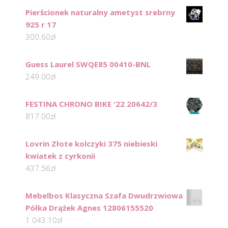
Pierścionek naturalny ametyst srebrny
925 r 17
300.60
zł
Guess Laurel SWQE85 00410-BNL
249.00
zł
FESTINA CHRONO BIKE '22 20642/3
817.00
zł
Lovrin Złote kolczyki 375 niebieski
kwiatek z cyrkonii
437.56
zł
Mebelbos Klasyczna Szafa Dwudrzwiowa
Półka Drążek Agnes 12806155520
1 043.10
zł