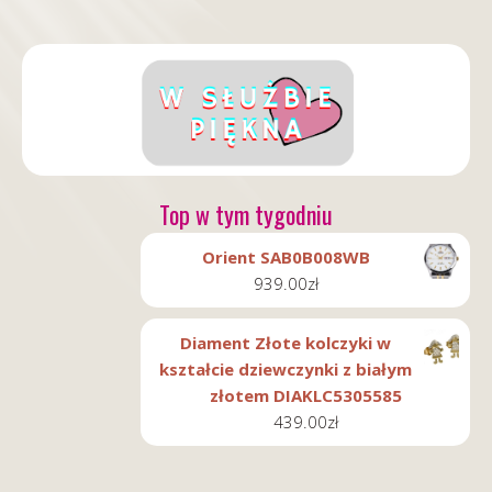
Top w tym tygodniu
Orient SAB0B008WB
939.00
zł
Diament Złote kolczyki w
kształcie dziewczynki z białym
złotem DIAKLC5305585
439.00
zł