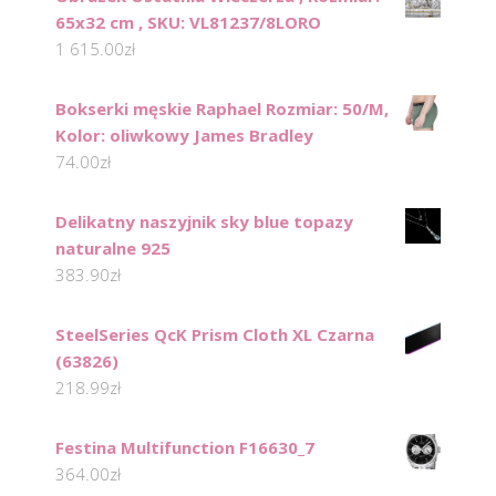
65x32 cm , SKU: VL81237/8LORO
1 615.00
zł
Bokserki męskie Raphael Rozmiar: 50/M,
Kolor: oliwkowy James Bradley
74.00
zł
Delikatny naszyjnik sky blue topazy
naturalne 925
383.90
zł
SteelSeries QcK Prism Cloth XL Czarna
(63826)
218.99
zł
Festina Multifunction F16630_7
364.00
zł