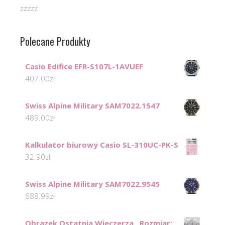
zzzzz
Polecane Produkty
Casio Edifice EFR-S107L-1AVUEF
407.00
zł
Swiss Alpine Military SAM7022.1547
489.00
zł
Kalkulator biurowy Casio SL-310UC-PK-S
32.90
zł
Swiss Alpine Military SAM7022.9545
688.99
zł
Obrazek Ostatnia Wieczerza , Rozmiar: