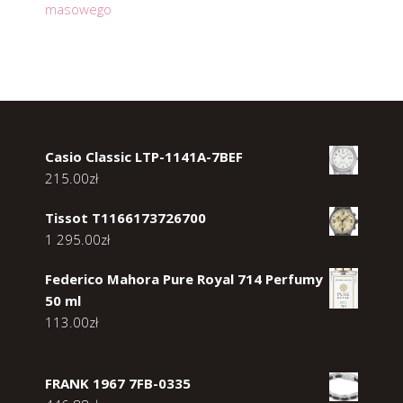
masowego
Casio Classic LTP-1141A-7BEF
215.00
zł
Tissot T1166173726700
1 295.00
zł
Federico Mahora Pure Royal 714 Perfumy
50 ml
113.00
zł
FRANK 1967 7FB-0335