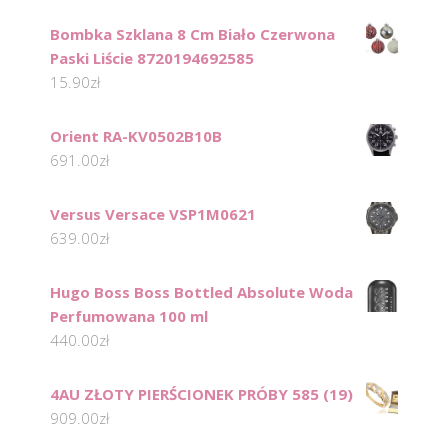
Bombka Szklana 8 Cm Biało Czerwona
Paski Liście 8720194692585
15.90
zł
Orient RA-KV0502B10B
691.00
zł
Versus Versace VSP1M0621
639.00
zł
Hugo Boss Boss Bottled Absolute Woda
Perfumowana 100 ml
440.00
zł
4AU ZŁOTY PIERŚCIONEK PRÓBY 585 (19)
909.00
zł