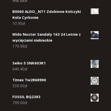
446.88
zł
B0060 ALDO__NT1 Zdobione Kolczyki
Koła Cyrkonie
10.95
zł
Mido Noster Sandały 163 24 Letnie z
wycięciami niebieskie
179.99
zł
Seiko 5 SNK603K1
640.40
zł
Timex Tw2R68900
339.00
zł
FOSSIL BQ2383
799.00
zł