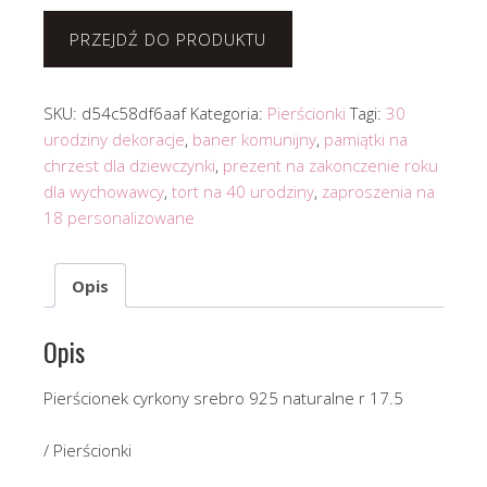
PRZEJDŹ DO PRODUKTU
SKU:
d54c58df6aaf
Kategoria:
Pierścionki
Tagi:
30
urodziny dekoracje
,
baner komunijny
,
pamiątki na
chrzest dla dziewczynki
,
prezent na zakonczenie roku
dla wychowawcy
,
tort na 40 urodziny
,
zaproszenia na
18 personalizowane
Opis
Opis
Pierścionek cyrkony srebro 925 naturalne r 17.5
/ Pierścionki