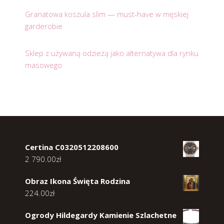
Granatowa koszula slim — must-have w męskiej
garderobie
Sklep z używaną odzieżą jako alternatywa dla rynku
masowego
Certina C0320512208600
2 790.00
zł
Obraz Ikona Święta Rodzina
224.00
zł
Ogrody Hildegardy Kamienie Szlachetne