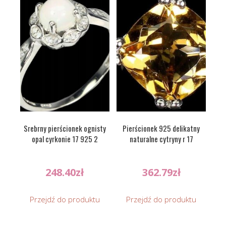
Srebrny pierścionek ognisty
Pierścionek 925 delikatny
opal cyrkonie 17 925 2
naturalne cytryny r 17
248.40
zł
362.79
zł
Przejdź do produktu
Przejdź do produktu