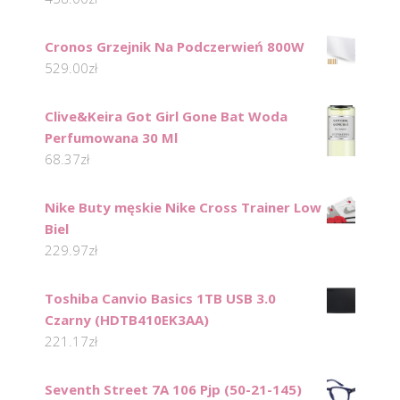
Cronos Grzejnik Na Podczerwień 800W
529.00
zł
Clive&Keira Got Girl Gone Bat Woda
Perfumowana 30 Ml
68.37
zł
Nike Buty męskie Nike Cross Trainer Low
Biel
229.97
zł
Toshiba Canvio Basics 1TB USB 3.0
Czarny (HDTB410EK3AA)
221.17
zł
Seventh Street 7A 106 Pjp (50-21-145)