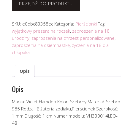
PRZEJDŹ DO PRODUKTU
SKU:
e0dbc83358ec
Kategoria:
Pierścionki
Tagi:
wyjątkowy prezent na roczek
,
zaproszenia na 18
urodziny
,
zaproszenia na chrzest personalizowane
,
zaproszenia na osiemnastkę
,
zyczenia na 18 dla
chłopaka
Opis
Opis
Marka: Violet Hamden Kolor: Srebrny Materiał: Srebro
985 Rodzaj: Biżuteria zodiaku,Pierścionek Szerokość:
1 mm Długość: 1 cm Numer modelu: VH330014LEO-
48