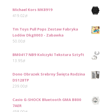
Michael Kors MK8919
419.02
zł
Tm Toys Pull Pops Zestaw Fabryka
Lodów Dkg0003 - Zabawka
50.00
zł
BM0417 NB9 Kolczyki Tekstura Sztyft
13.95
zł
Dono Obrazek Srebrny Święta Rodzina
DS128TP
239.00
zł
Casio G-SHOCK Bluetooth GMA B800
7AER
458.00
zł