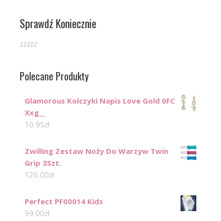
Sprawdź Koniecznie
zzzzz
Polecane Produkty
Glamorous Kolczyki Napis Love Gold 0FC
Xxg__
10.95
zł
Zwilling Zestaw Noży Do Warzyw Twin
Grip 3Szt.
126.00
zł
Perfect PF00014 Kids
99.00
zł