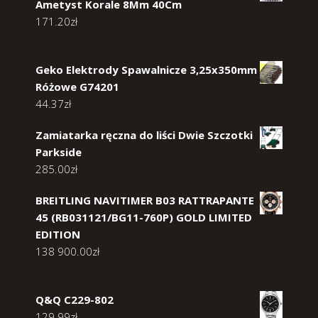
Ametyst Korale 8Mm 40Cm
171.20
zł
Geko Elektrody Spawalnicze 3,25x350mm
Różowe G74201
44.37
zł
Zamiatarka ręczna do liści Dwie Szczotki
Parkside
285.00
zł
BREITLING NAVITIMER B03 RATTRAPANTE
45 (RB031121/BG11-760P) GOLD LIMITED
EDITION
138 900.00
zł
Q&Q C229-802
129.99
zł