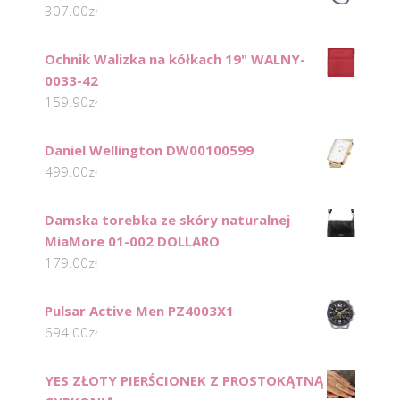
307.00
zł
Ochnik Walizka na kółkach 19" WALNY-
0033-42
159.90
zł
Daniel Wellington DW00100599
499.00
zł
Damska torebka ze skóry naturalnej
MiaMore 01-002 DOLLARO
179.00
zł
Pulsar Active Men PZ4003X1
694.00
zł
YES ZŁOTY PIERŚCIONEK Z PROSTOKĄTNĄ