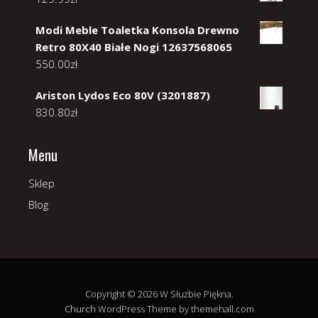
Modi Meble Toaletka Konsola Drewno
Retro 80X40 Białe Nogi 12637568065
550.00
zł
Ariston Lydos Eco 80V (3201887)
830.80
zł
Menu
Sklep
Blog
Copyright © 2026 W Służbie Piękna.
Church
WordPress Theme by themehall.com