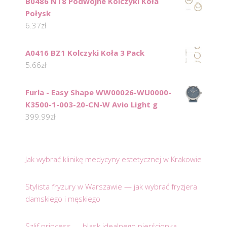
B0486 NT8 Podwójne Kolczyki Koła
Połysk
6.37
zł
A0416 BZ1 Kolczyki Koła 3 Pack
5.66
zł
Furla - Easy Shape WW00026-WU0000-
K3500-1-003-20-CN-W Avio Light g
399.99
zł
Jak wybrać klinikę medycyny estetycznej w Krakowie
Stylista fryzury w Warszawie — jak wybrać fryzjera
damskiego i męskiego
Szlif princess — blask idealnego pierścionka