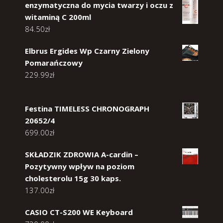
enzymatyczna do mycia twarzy i oczu z
witaminą C 200ml
84.50
zł
Elbrus Ergides Wp Czarny Zielony
Pomarańczowy
229.99
zł
Festina TIMELESS CHRONOGRAPH
20652/4
699.00
zł
SKŁADZIK ZDROWIA A-cardin –
Pozytywny wpływ na poziom
cholesterolu 15g 30 kaps.
137.00
zł
CASIO CT-S200 WE Keyboard