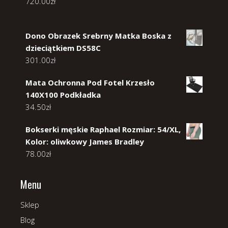
720.00
zł
Dono Obrazek Srebrny Matka Boska z
dzieciątkiem DS58C
301.00
zł
Mata Ochronna Pod Fotel Krzesło
140X100 Podkładka
34.50
zł
Bokserki męskie Raphael Rozmiar: 54/XL,
Kolor: oliwkowy James Bradley
78.00
zł
Menu
Sklep
Blog