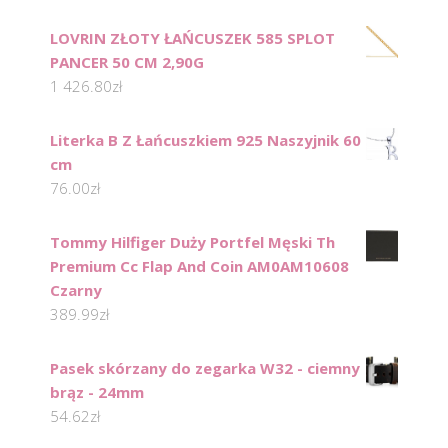
LOVRIN ZŁOTY ŁAŃCUSZEK 585 SPLOT
PANCER 50 CM 2,90G
1 426.80
zł
Literka B Z Łańcuszkiem 925 Naszyjnik 60
cm
76.00
zł
Tommy Hilfiger Duży Portfel Męski Th
Premium Cc Flap And Coin AM0AM10608
Czarny
389.99
zł
Pasek skórzany do zegarka W32 - ciemny
brąz - 24mm
54.62
zł