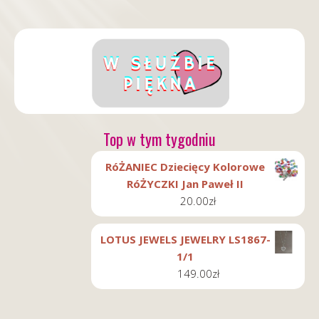
Top w tym tygodniu
RóŻANIEC Dziecięcy Kolorowe
RóŻYCZKI Jan Paweł II
20.00
zł
LOTUS JEWELS JEWELRY LS1867-
1/1
149.00
zł