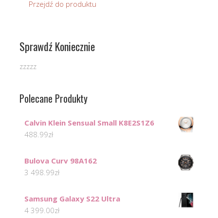
Przejdź do produktu
Sprawdź Koniecznie
zzzzz
Polecane Produkty
Calvin Klein Sensual Small K8E2S1Z6
488.99
zł
Bulova Curv 98A162
3 498.99
zł
Samsung Galaxy S22 Ultra
4 399.00
zł