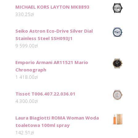
MICHAEL KORS LAYTON MK8893
330.25
zł
Seiko Astron Eco-Drive Silver Dial
Stainless Steel SSH093J1
9 599.00
zł
Emporio Armani AR11521 Mario
Chronograph
1 418.00
zł
Tissot T006.407.22.036.01
4 300.00
zł
Laura Biagiotti ROMA Woman Woda
toaletowa 100ml spray
142.51
zł