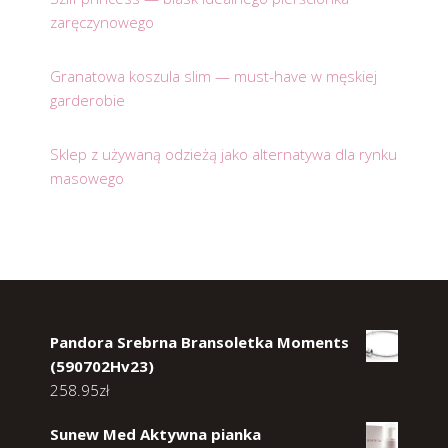
zaręczynowego
Granatowa koszula slim — must-have w męskiej
garderobie
Sklep z używaną odzieżą jako alternatywa dla rynku
masowego
Pandora Srebrna Bransoletka Moments
(590702Hv23)
258.95
zł
Sunew Med Aktywna pianka