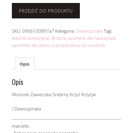
PRZEJDŹ DO PRODUKTU
SKU:
0906100897a7
Kategoria:
Dewocjonalia
Tagi:
bieżniki komunijne
,
drobne upominki dla nauczycieli
,
upominki dla dzieci w przedszkolu na urodziny
Opis
Opis
Wisiorek Zawieszka Srebrny Krzyż Krzyżyk
/ Dewocjonalia
marcello
, fisher price pracowita pszczolka