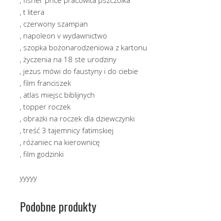
, t litera
, czerwony szampan
, napoleon v wydawnictwo
, szopka bożonarodzeniowa z kartonu
, życzenia na 18 ste urodziny
, jezus mówi do faustyny i do ciebie
, film franciszek
, atlas miejsc biblijnych
, topper roczek
, obrazki na roczek dla dziewczynki
, treść 3 tajemnicy fatimskiej
, różaniec na kierownicę
, film godzinki
yyyyy
Podobne produkty