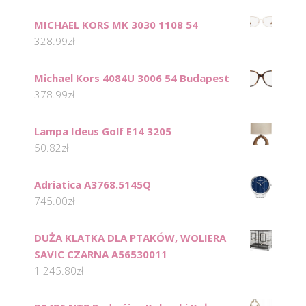
MICHAEL KORS MK 3030 1108 54
328.99
zł
Michael Kors 4084U 3006 54 Budapest
378.99
zł
Lampa Ideus Golf E14 3205
50.82
zł
Adriatica A3768.5145Q
745.00
zł
DUŻA KLATKA DLA PTAKÓW, WOLIERA
SAVIC CZARNA A56530011
1 245.80
zł