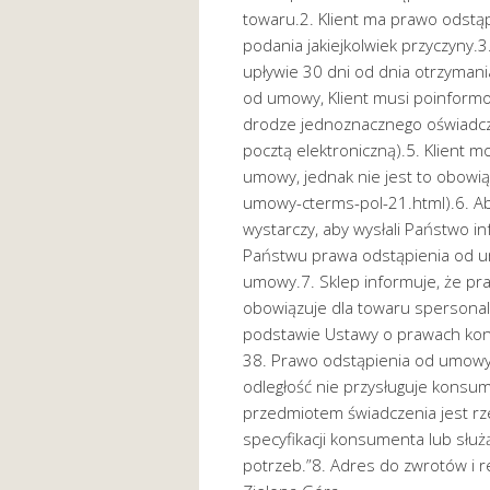
towaru.2. Klient ma prawo odstąp
podania jakiejkolwiek przyczyny
upływie 30 dni od dnia otrzymani
od umowy, Klient musi poinformo
drodze jednoznacznego oświadcze
pocztą elektroniczną).5. Klient 
umowy, jednak nie jest to obowi
umowy-cterms-pol-21.html).6. A
wystarczy, aby wysłali Państwo i
Państwu prawa odstąpienia od 
umowy.7. Sklep informuje, że p
obowiązuje dla towaru spersonal
podstawie Ustawy o prawach kons
38. Prawo odstąpienia od umowy 
odległość nie przysługuje konsu
przedmiotem świadczenia jest r
specyfikacji konsumenta lub słu
potrzeb.”8. Adres do zwrotów i r