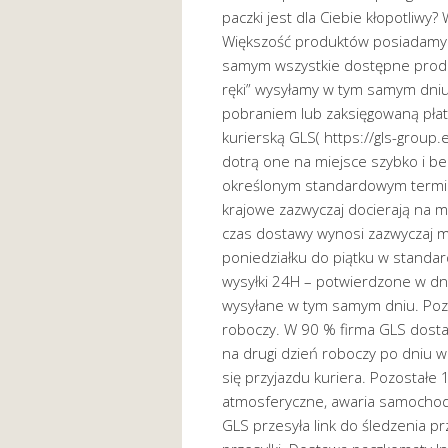
paczki jest dla Ciebie kłopotliw
Większość produktów posiadamy 
samym wszystkie dostępne produ
ręki” wysyłamy w tym samym dniu
pobraniem lub zaksięgowaną płat
kurierską GLS( https://gls-group
dotrą one na miejsce szybko i b
określonym standardowym termi
krajowe zazwyczaj docierają na 
czas dostawy wynosi zazwyczaj mi
poniedziałku do piątku w stand
wysyłki 24H – potwierdzone w dn
wysyłane w tym samym dniu. Poz
roboczy. W 90 % firma GLS dosta
na drugi dzień roboczy po dniu 
się przyjazdu kuriera. Pozostałe
atmosferyczne, awaria samochodu
GLS przesyła link do śledzenia pr