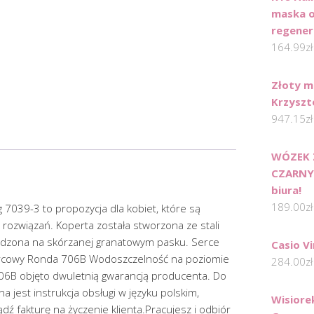
maska o
regener
164.99
zł
Złoty m
Krzyszt
947.15
zł
WÓZEK 
CZARNY 
biura!
189.00
zł
7039-3 to propozycja dla kobiet, które są
rozwiązań. Koperta została stworzona ze stali
sadzona na skórzanej granatowym pasku. Serce
Casio V
rcowy Ronda 706B Wodoszczelność na poziomie
284.00
zł
06B objęto dwuletnią gwarancją producenta. Do
a jest instrukcja obsługi w języku polskim,
Wisiore
ź fakturę na życzenie klienta.Pracujesz i odbiór