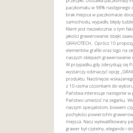
przesyłki. Dostawa paczkomaty I
paczkomatu w 98% następnego dn
brak miejsca w paczkomacie doc
samochodu, wypadki, błędy ludzk
Klient jest niezwłocznie o tym f
jakości grawerowanie dzięki zaaw
GRAVOTECH.. Oprócz 10 propozyc
elementów grafiki oraz logo na ze
naszych sklepach grawerowanie 
W przypadku gdy zdecydują się P
wystarczy odznaczyć opcję „GRAW
produktu. Naciśnięcie wskazaneg
z 10-cioma czcionkami do wyboru.
Państwa interesuje następnie w 
Państwo umieścić na zegarku. Wie
naszym specjalistom, bowiem czyn
pochyłości powierzchni grawero
miejsca. Nasz wykwalifikowany pe
grawer był czytelny, elegancki i