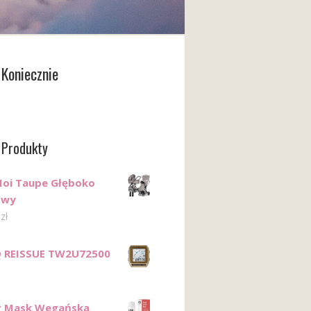
Koniecznie
 Produkty
oi Taupe Głęboko
owy
0
zł
Q REISSUE TW2U72500
r Mask Wegańska