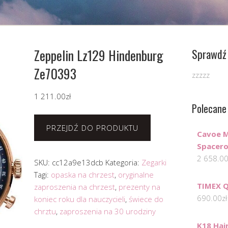
Zeppelin Lz129 Hindenburg
Sprawdź 
Ze70393
zzzzz
1 211.00
zł
Polecane
PRZEJDŹ DO PRODUKTU
Cavoe M
Spacer
2 658.0
SKU:
cc12a9e13dcb
Kategoria:
Zegarki
Tagi:
opaska na chrzest
,
oryginalne
TIMEX 
zaproszenia na chrzest
,
prezenty na
690.00
zł
koniec roku dla nauczycieli
,
świece do
chrztu
,
zaproszenia na 30 urodziny
K18 Hai