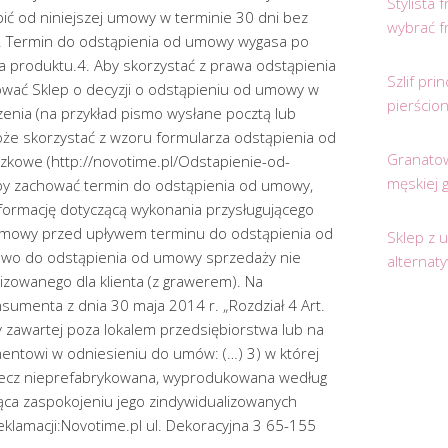
Stylista
ić od niniejszej umowy w terminie 30 dni bez
wybrać f
.3. Termin do odstąpienia od umowy wygasa po
a produktu.4. Aby skorzystać z prawa odstąpienia
Szlif pr
wać Sklep o decyzji o odstąpieniu od umowy w
pierścio
nia (na przykład pismo wysłane pocztą lub
może skorzystać z wzoru formularza odstąpienia od
Granatow
ązkowe (http://novotime.pl/Odstapienie-od-
męskiej 
by zachować termin do odstąpienia od umowy,
nformację dotyczącą wykonania przysługującego
umowy przed upływem terminu do odstąpienia od
Sklep z 
rawo do odstąpienia od umowy sprzedaży nie
alternat
izowanego dla klienta (z grawerem). Na
umenta z dnia 30 maja 2014 r. „Rozdział 4 Art.
zawartej poza lokalem przedsiębiorstwa lub na
mentowi w odniesieniu do umów: (…) 3) w której
zecz nieprefabrykowana, wyprodukowana według
żąca zaspokojeniu jego zindywidualizowanych
eklamacji:Novotime.pl ul. Dekoracyjna 3 65-155