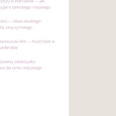
 fryzury w Warszawie — jak
ryzjera damskiego i męskiego
incess — blask idealnego
nka zaręczynowego
a koszula slim — must-have w
garderobie
używaną odzieżą jako
ywa dla rynku masowego