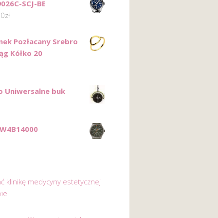
9026C-SCJ-BE
00
zł
onek Pozłacany Srebro
ąg Kółko 20
 Uniwersalne buk
TW4B14000
ać klinikę medycyny estetycznej
ie