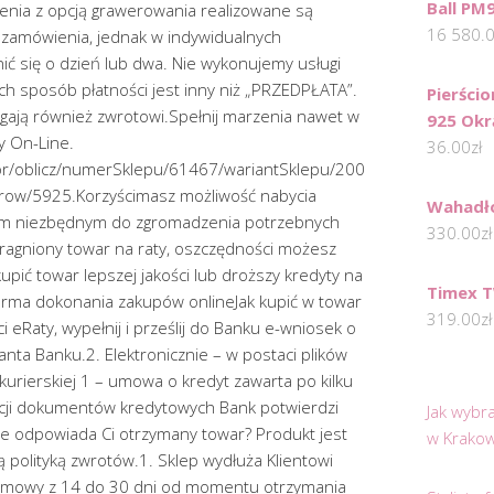
Ball PM
enia z opcją grawerowania realizowane są
16 580.
a zamówienia, jednak w indywidualnych
ć się o dzień lub dwa. Nie wykonujemy usługi
h sposób płatności jest inny niż „PRZEDPŁATA”.
Pierści
ają również zwrotowi.Spełnij marzenia nawet w
925 Okr
y On-Line.
36.00
zł
tor/oblicz/numerSklepu/61467/wariantSklepu/200
row/5925.Korzyścimasz możliwość nabycia
Wahadło
m niezbędnym do zgromadzenia potrzebnych
330.00
zł
agniony towar na raty, oszczędności możesz
upić towar lepszej jakości lub droższy kredyty na
Timex 
forma dokonania zakupów onlineJak kupić w towar
319.00
zł
i eRaty, wypełnij i prześlij do Banku e-wniosek o
tanta Banku.2. Elektronicznie – w postaci plików
kurierskiej 1 – umowa o kredyt zawarta po kilku
acji dokumentów kredytowych Bank potwierdzi
Jak wybr
e odpowiada Ci otrzymany towar? Produkt jest
w Krakow
 polityką zwrotów.1. Sklep wydłuża Klientowi
umowy z 14 do 30 dni od momentu otrzymania