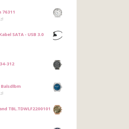
n 76311
0
zł
abel SATA - USB 3.0
34-312
s Balsdlbm
0
zł
land TBL.TDWLF2200101