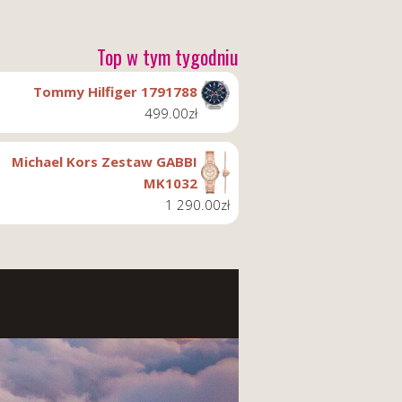
Top w tym tygodniu
Tommy Hilfiger 1791788
499.00
zł
Michael Kors Zestaw GABBI
MK1032
1 290.00
zł