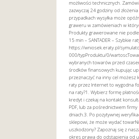
możliwości technicznych. Zamówi
zazwyczaj 24 godziny od złożeni
przypadkach wysyłka może opóźni
graweru w zamówieniach w któryc
Produkty grawerowane nie podleg
15 min – SANTADER – Szybkie rat
https://wniosek.eraty.pl/symula
000/typProduktu/0/wartoscTowa
wybranych towarów przed czase
środków finansowych kupując upr
przeznaczyć na inny cel możesz k
raty przez Internet to wygodna 
na raty?1. Wybierz formę płatnośc
kredyt i czekaj na kontakt konsul
PDF, lub za pośrednictwem firmy 
dniach.3. Po pozytywnej weryfik
sklepowi, że może wydać towarNi
uszkodzony? Zapoznaj się z naszą
okres prawa do odstąpienia od 