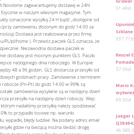
Grawer
y? W Novotime zagwarantujemy dostawę w 24h!
31.49
zł
fizycznie w naszym własnym magazynie. Tym
kty oznaczone wysyłką 24 H bądź „dostępne od
Upomink
 (przy zamówieniu złożonym do godz 14:00 za
Szklane
nością) Dostawa jest realizowana przez firmę
937.77
zł
.eu/PL/pl/home ). Przewóz paczek GLS oznacza, że
ezpiecznie. Niezawodna dostawa paczek w
Reuzel 
nie dostawy jest mocnym punktem GLS. Paczki
Pomade
miejsce następnego dnia roboczego. W Europie
57.99
zł
ędzy 48 a 96 godzin. GLS dostarcza przesyłki od
ardowych godzinach pracy. Zamówienie z terminem
i robocze (Pn-Pt) do godz 14:00 w 99% są
Mario K
ostałe zamówienia wysyłane są w następny dzień
wyświet
rcza przesyłki na następny dzień roboczy. Więc
69.00
zł
w którym nadaliśmy przesyłkę należy spodziewać
 10% to przypadki losowe np. warunki
Jaeger 
, wypadki, błędy ludzkie. Na podany adres email
Q38484
zesyłki gdzie na bieżącą można śledzić drogę
46 989.