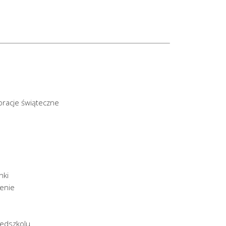
oracje świąteczne
nki
zenie
zedszkolu