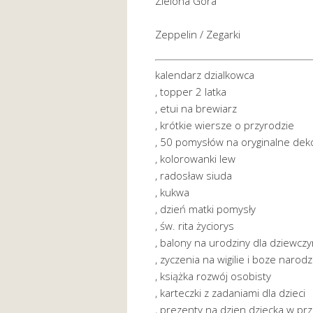
Zielona Góra
Zeppelin / Zegarki
kalendarz dzialkowca
, topper 2 latka
, etui na brewiarz
, krótkie wiersze o przyrodzie
, 50 pomysłów na oryginalne dek
, kolorowanki lew
, radosław siuda
, kukwa
, dzień matki pomysły
, św. rita życiorys
, balony na urodziny dla dziewczy
, zyczenia na wigilie i boze narod
, książka rozwój osobisty
, karteczki z zadaniami dla dzieci
, prezenty na dzien dziecka w pr