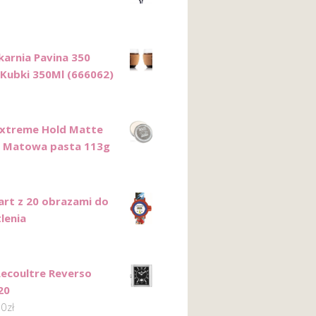
arnia Pavina 350
 Kubki 350Ml (666062)
Extreme Hold Matte
 Matowa pasta 113g
art z 20 obrazami do
lenia
Lecoultre Reverso
20
00
zł