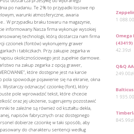
nPost dostarcza przesyłkę do wybranego
ia po nadaniu. Te 2% to przypadki losowe np
Zeppeli
elowym, warunki atmosferyczne, awaria
1 088.0
ie.. W przypadku braku towaru na magazynie,
akcie informowany.Nasza firma wykonuje wysokiej
Omega K
ansowanej technologii, którą dostarcza nam firma
(43419)
ji czcionek (fontów) wykonujemy grawer
42.39
zł
garkach i tabliczkach. Przy zakupie zegarka w
napisu okolicznościowego jest zupełnie darmowe.
aństwo na zakup zegarka z opcją grawer,
Q&Q AA
EROWANIE”, które dostępne jest na karcie
249.00
zł
o pola spowoduje pojawienie się na ekranie, okna
 Wystarczy odznaczyć czcionkę (font), który
Balticu
puste pole wprowadzić tekst, które chcecie
1 935.0
lkość oraz jej ułożenie, sugerujemy pozostawić
niki te zależne są również od kształtu dekla,
Timber
wanej, napisów fabrycznych oraz dostępnego
845.99
zł
rsonel dobierze czcionkę w taki sposób, aby
 dopasowany do charakteru sentencji według