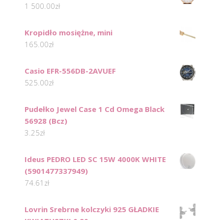
1 500.00
zł
Kropidło mosiężne, mini
165.00
zł
Casio EFR-556DB-2AVUEF
525.00
zł
Pudełko Jewel Case 1 Cd Omega Black
56928 (Bcz)
3.25
zł
Ideus PEDRO LED SC 15W 4000K WHITE
(5901477337949)
74.61
zł
Lovrin Srebrne kolczyki 925 GŁADKIE