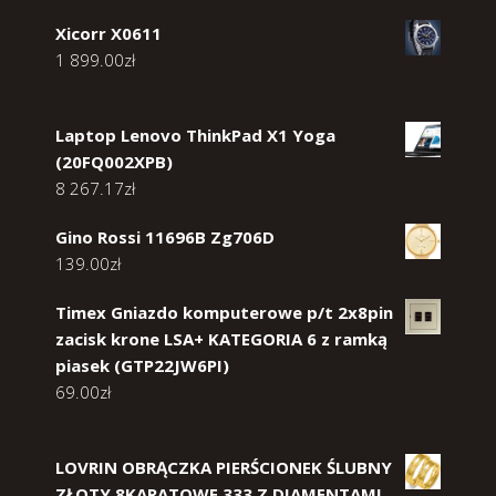
Xicorr X0611
1 899.00
zł
Laptop Lenovo ThinkPad X1 Yoga
(20FQ002XPB)
8 267.17
zł
Gino Rossi 11696B Zg706D
139.00
zł
Timex Gniazdo komputerowe p/t 2x8pin
zacisk krone LSA+ KATEGORIA 6 z ramką
piasek (GTP22JW6PI)
69.00
zł
LOVRIN OBRĄCZKA PIERŚCIONEK ŚLUBNY
ZŁOTY 8KARATOWE 333 Z DIAMENTAMI