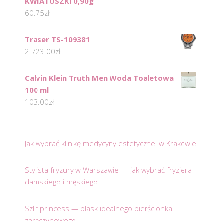
KWIATUSZKI 0,90g
60.75
zł
Traser TS-109381
2 723.00
zł
Calvin Klein Truth Men Woda Toaletowa
100 ml
103.00
zł
Jak wybrać klinikę medycyny estetycznej w Krakowie
Stylista fryzury w Warszawie — jak wybrać fryzjera
damskiego i męskiego
Szlif princess — blask idealnego pierścionka
zaręczynowego