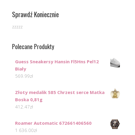
Sprawdź Koniecznie
zzzzz
Polecane Produkty
Guess Sneakersy Hansin Fl5Hns Pel12
Biały
569.99
zł
Złoty medalik 585 Chrzest serce Matka
Boska 0,81g
412.47
zł
Roamer Automatic 672661406560
1 636.00
zł