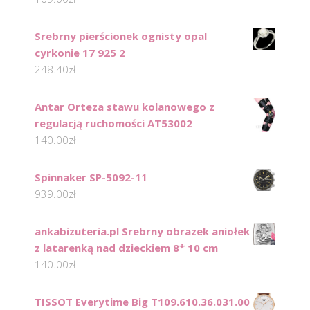
Srebrny pierścionek ognisty opal
cyrkonie 17 925 2
248.40
zł
Antar Orteza stawu kolanowego z
regulacją ruchomości AT53002
140.00
zł
Spinnaker SP-5092-11
939.00
zł
ankabizuteria.pl Srebrny obrazek aniołek
z latarenką nad dzieckiem 8* 10 cm
140.00
zł
TISSOT Everytime Big T109.610.36.031.00