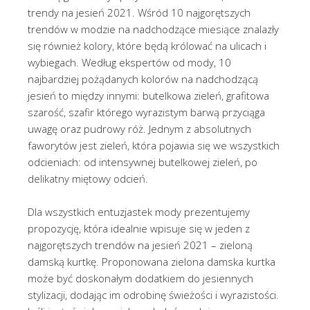
trendy na jesień 2021. Wśród 10 najgorętszych
trendów w modzie na nadchodzące miesiące znalazły
się również kolory, które będą królować na ulicach i
wybiegach. Według ekspertów od mody, 10
najbardziej pożądanych kolorów na nadchodzącą
jesień to między innymi: butelkowa zieleń, grafitowa
szarość, szafir którego wyrazistym barwą przyciąga
uwagę oraz pudrowy róż. Jednym z absolutnych
faworytów jest zieleń, która pojawia się we wszystkich
odcieniach: od intensywnej butelkowej zieleń, po
delikatny miętowy odcień.
Dla wszystkich entuzjastek mody prezentujemy
propozycję, która idealnie wpisuje się w jeden z
najgorętszych trendów na jesień 2021 – zieloną
damską kurtkę. Proponowana zielona damska kurtka
może być doskonałym dodatkiem do jesiennych
stylizacji, dodając im odrobinę świeżości i wyrazistości.