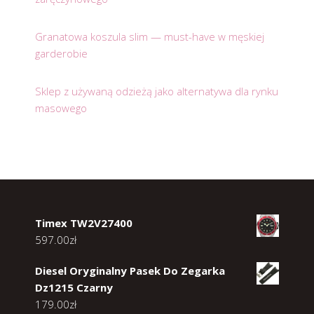
Granatowa koszula slim — must-have w męskiej
garderobie
Sklep z używaną odzieżą jako alternatywa dla rynku
masowego
Timex TW2V27400
597.00
zł
Diesel Oryginalny Pasek Do Zegarka
Dz1215 Czarny
179.00
zł