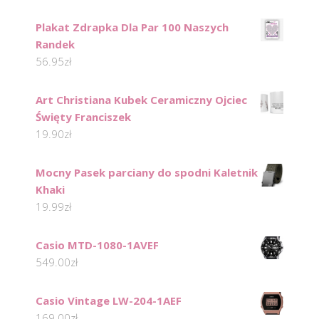
Plakat Zdrapka Dla Par 100 Naszych
Randek
56.95
zł
Art Christiana Kubek Ceramiczny Ojciec
Święty Franciszek
19.90
zł
Mocny Pasek parciany do spodni Kaletnik
Khaki
19.99
zł
Casio MTD-1080-1AVEF
549.00
zł
Casio Vintage LW-204-1AEF
169.00
zł