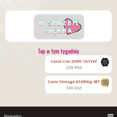
Top w tym tygodniu
Casio Lrw-250H-1A1Vef
209.99
zł
Casio Vintage A168Wg-9Ef
349.00
zł