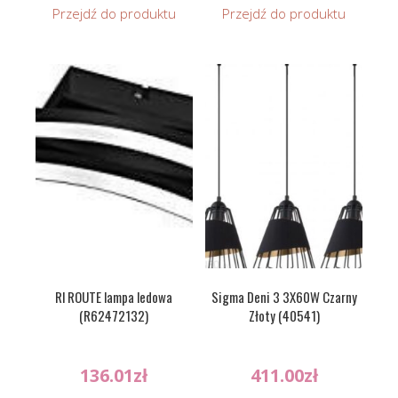
Przejdź do produktu
Przejdź do produktu
Rl ROUTE lampa ledowa
Sigma Deni 3 3X60W Czarny
(R62472132)
Złoty (40541)
136.01
zł
411.00
zł