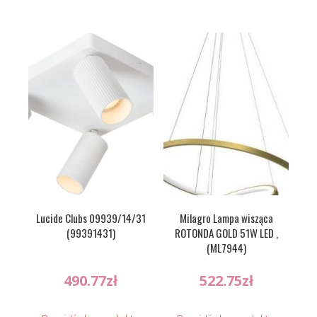
Lucide Clubs 09939/14/31
Milagro Lampa wisząca
(99391431)
ROTONDA GOLD 51W LED ,
(ML7944)
490.77
zł
522.75
zł