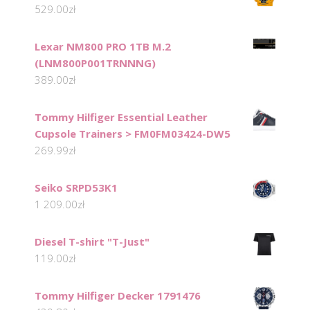
529.00
zł
Lexar NM800 PRO 1TB M.2
(LNM800P001TRNNNG)
389.00
zł
Tommy Hilfiger Essential Leather
Cupsole Trainers > FM0FM03424-DW5
269.99
zł
Seiko SRPD53K1
1 209.00
zł
Diesel T-shirt "T-Just"
119.00
zł
Tommy Hilfiger Decker 1791476