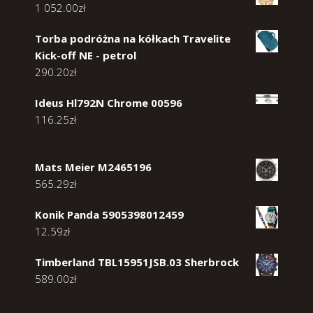
1 052.00
zł
Torba podróżna na kółkach Travelite
Kick-off NE - petrol
290.20
zł
Ideus Hl792N Chrome 00596
116.25
zł
Mats Meier M2465196
565.29
zł
Konik Panda 5905398012459
12.59
zł
Timberland TBL15951JSB.03 Sherbrock
589.00
zł