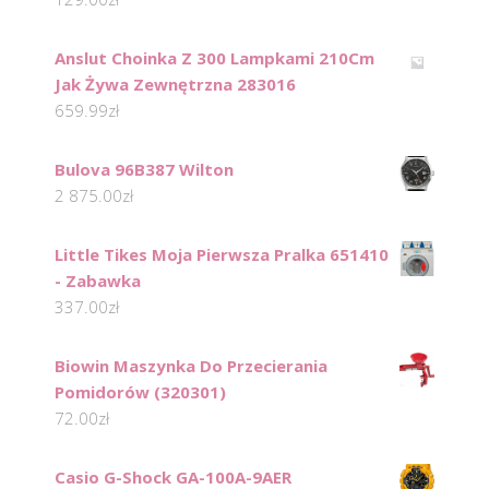
Anslut Choinka Z 300 Lampkami 210Cm
Jak Żywa Zewnętrzna 283016
659.99
zł
Bulova 96B387 Wilton
2 875.00
zł
Little Tikes Moja Pierwsza Pralka 651410
- Zabawka
337.00
zł
Biowin Maszynka Do Przecierania
Pomidorów (320301)
72.00
zł
Casio G-Shock GA-100A-9AER