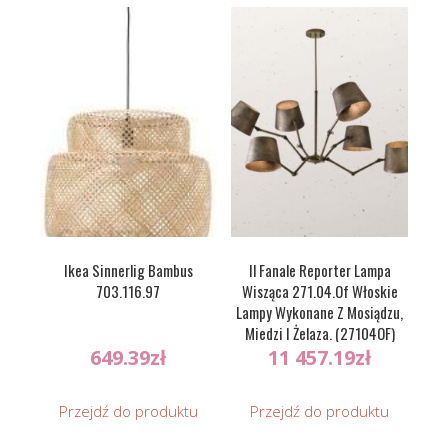
Ikea Sinnerlig Bambus
Il Fanale Reporter Lampa
703.116.97
Wisząca 271.04.Of Włoskie
Lampy Wykonane Z Mosiądzu,
Miedzi I Żelaza. (27104OF)
649.39
zł
11 457.19
zł
Przejdź do produktu
Przejdź do produktu