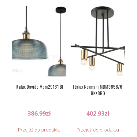
Italux Davide Mdm29161 Bl
Italux Normani MDM3658/6
BK+BRO
386.99
zł
402.93
zł
Przejdź do produktu
Przejdź do produktu