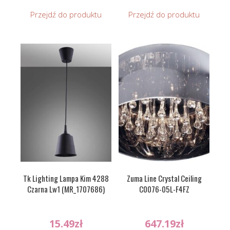
Przejdź do produktu
Przejdź do produktu
Tk Lighting Lampa Kim 4288
Zuma Line Crystal Ceiling
Czarna Lw1 (MR_1707686)
C0076-05L-F4FZ
15.49
zł
647.19
zł