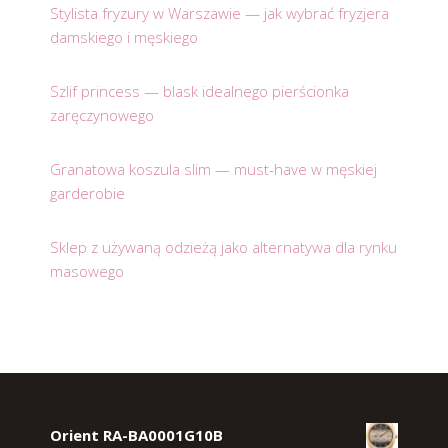
Stylista fryzury w Warszawie — jak wybrać fryzjera
damskiego i męskiego
Szlif princess — blask idealnego pierścionka
zaręczynowego
Granatowa koszula slim — must-have w męskiej
garderobie
Sklep z używaną odzieżą jako alternatywa dla rynku
masowego
Orient RA-BA0001G10B