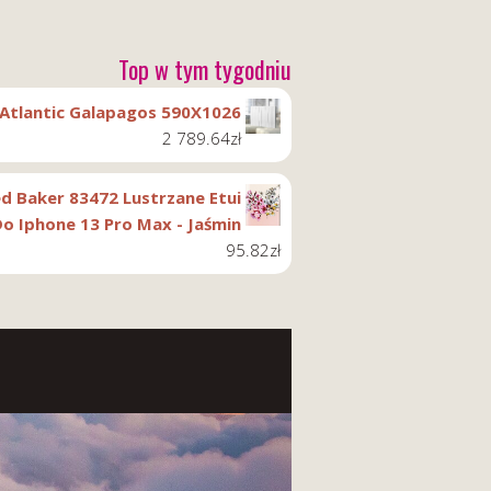
Top w tym tygodniu
Atlantic Galapagos 590X1026
2 789.64
zł
d Baker 83472 Lustrzane Etui
o Iphone 13 Pro Max - Jaśmin
95.82
zł