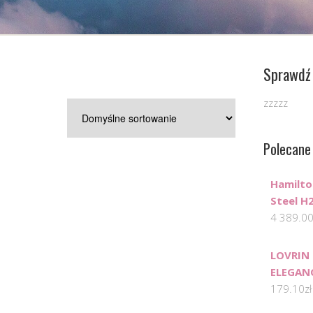
a
Sprawdź 
zzzzz
Polecane
Hamilto
Steel H
4 389.0
LOVRIN 
ELEGAN
179.10
zł