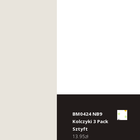
BM0424 NB9
Kolczyki 3 Pack
Sztyft
13.95
zł