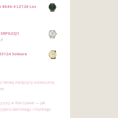
n 8644-4 LZ126 Los
I SRPG23J1
0
zł
BIS124 Soleure
ać klinikę medycyny estetycznej
ie
 fryzury w Warszawie — jak
ryzjera damskiego i męskiego