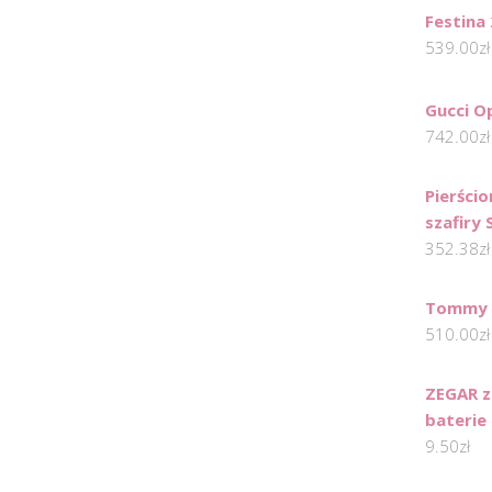
Festina
539.00
zł
Gucci O
742.00
zł
Pierści
szafiry
352.38
zł
Tommy H
510.00
zł
ZEGAR z
baterie
9.50
zł