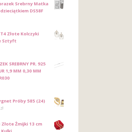
razek Srebrny Matka
 dzieciątkiem DS58F
T4 Złote Kolczyki
e Sztyft
EK SREBRNY PR. 925
UR 1,9 MM 0,30 MM
R030
ygnet Próby 585 (24)
0
zł
 Złote Żmijki 13 cm
 Kulki