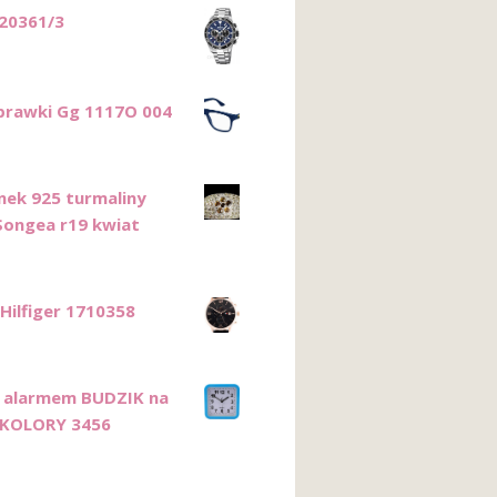
 20361/3
prawki Gg 1117O 004
onek 925 turmaliny
 Songea r19 kwiat
ilfiger 1710358
 alarmem BUDZIK na
 KOLORY 3456