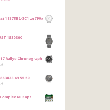
ssi 11378B2-3C1 zg796a
RST 1530300
817 Rallye Chronograph
0
zł
863833 49 55 50
0
zł
 Complex 60 Kaps