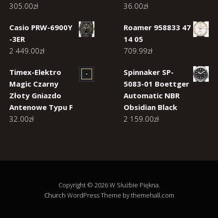
305.00
zł
36.00
zł
Casio PRW-6900Y
Roamer 958833 47
-3ER
14 05
2 449.00
zł
709.99
zł
Timex-Elektro
Spinnaker SP-
Magic Czarny
5083-01 Boettger
Złoty Gniazdo
Automatic NBR
Antenowe Typu F
Obsidian Black
32.00
zł
2 159.00
zł
Copyright © 2026 W Służbie Piękna.
Church
WordPress Theme by themehall.com