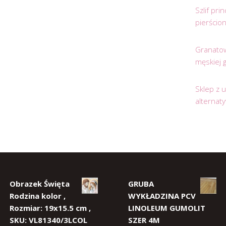
Szlif pr
pierścio
Granatow
męskiej 
Sklep z 
alternat
Obrazek Święta
GRUBA
Rodzina kolor ,
WYKŁADZINA PCV
Rozmiar: 19x15.5 cm ,
LINOLEUM GUMOLIT
SKU: VL81340/3LCOL
SZER 4M