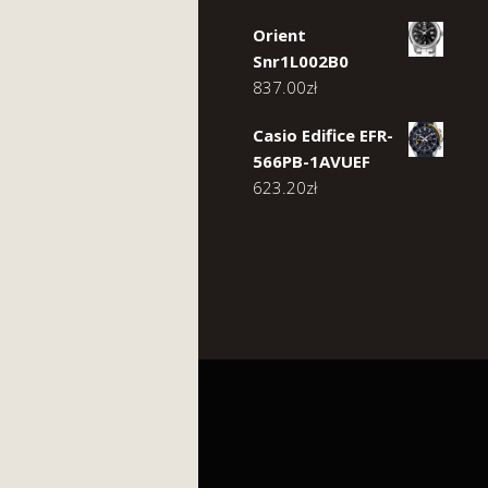
Orient
Snr1L002B0
837.00
zł
Casio Edifice EFR-
566PB-1AVUEF
623.20
zł