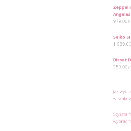
Zeppeli
Angeles
979.00
zł
Seiko S
1 989.0
Bisset 
359.00
zł
Jak wybr
w Krakow
Stylista
wybrać f