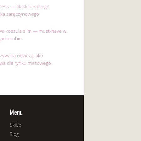
incess — blask idealnego
nka zaręczynowego
a koszula slim — must-have w
garderobie
używaną odzieżą jako
ywa dla rynku masowego
Menu
Sklep
Blog