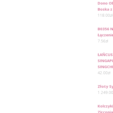
Dono Ob
Boska z
118.00
zł
B0356 N
Łączeni
7.56
zł
ŁAŃCUSZ
SINGAP
SINGCH
42.00
zł
Złoty S
1 249.0
Kolczyki
Zirconia