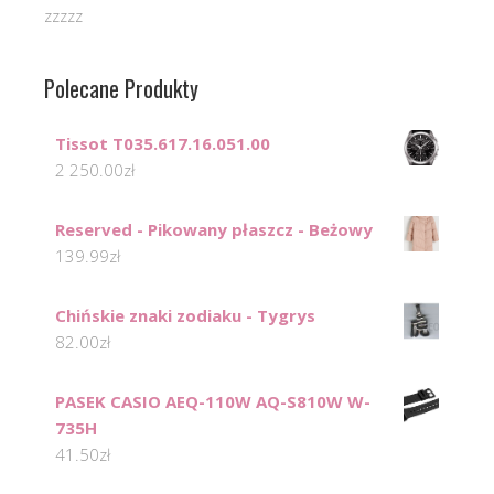
zzzzz
Polecane Produkty
Tissot T035.617.16.051.00
2 250.00
zł
Reserved - Pikowany płaszcz - Beżowy
139.99
zł
Chińskie znaki zodiaku - Tygrys
82.00
zł
PASEK CASIO AEQ-110W AQ-S810W W-
735H
41.50
zł