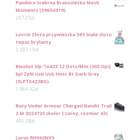
Pandora Srebrna Bransoletka Mesh
Moments (59654319)
267.25
zł
Lovrin Złota przywieszka 585 białe złoto
topaz brylanty
2 033.19
zł
Bixolon Slp-Tx423 12 Dots/Mm (300 Dpi)
Epl Zplii Usb Usb Host Bt Dark Grey
(SLPTX423BG)
1 864.52
zł
Buty Under Armour Charged Bandit Trail
2 M 3024725 (kolor Czarny, rozmiar 43)
493.28
zł
Lorus RH943NX5