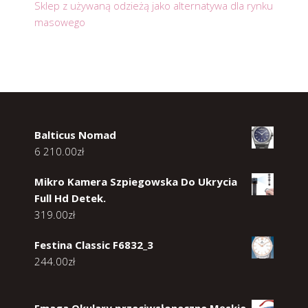
Sklep z używaną odzieżą jako alternatywa dla rynku
masowego
Balticus Nomad
6 210.00
zł
Mikro Kamera Szpiegowska Do Ukrycia
Full Hd Detek.
319.00
zł
Festina Classic F6832_3
244.00
zł
Emaga Okulary przeciwsłoneczne Męskie