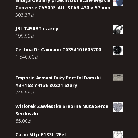
Converse CV500S-ALL-STAR-430 ø 57 mm
303.37
zł
JBL T450BT czarny
199.99
zł
Certina Ds Caimano C0354101605700
1 540.00
zł
Emporio Armani Duży Portfel Damski
Y3H168 Y413E 80221 Szary
749.99
zł
Wisiorek Zawieszka Srebrna Nuta Serce
Serduszko
65.00
zł
Casio Mtp-E133L-7Eef