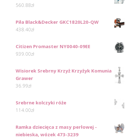
560.88
zł
Piła Black&Decker GKC1820L20-QW
438.40
zł
Citizen Promaster NY0040-09EE
939.00
zł
Wisiorek Srebrny Krzyż Krzyżyk Komunia
Grawer
36.99
zł
Srebrne kolczyki róże
114.00
zł
Ramka dziecięca z masy perłowej -
niebieska, wózek 473-3239