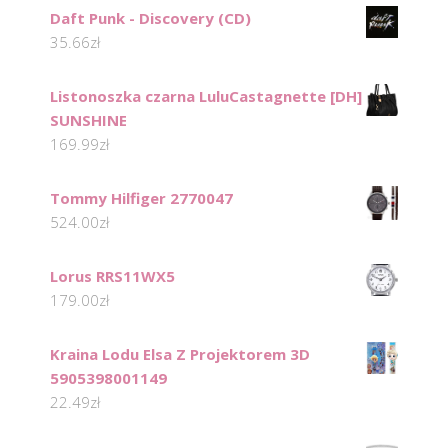
Daft Punk - Discovery (CD)
35.66
zł
Listonoszka czarna LuluCastagnette [DH]
SUNSHINE
169.99
zł
Tommy Hilfiger 2770047
524.00
zł
Lorus RRS11WX5
179.00
zł
Kraina Lodu Elsa Z Projektorem 3D
5905398001149
22.49
zł