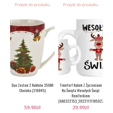
Przejdź do produktu
Przejdź do produktu
Duo Zestaw 2 Kubków 350Ml
Timeforf Kubek Z Życzeniami
Choinka (316845)
Na Święta Wesołych Świąt
Reniferkiem
(0A6322153_20221111185027)
59.90
zł
29.99
zł