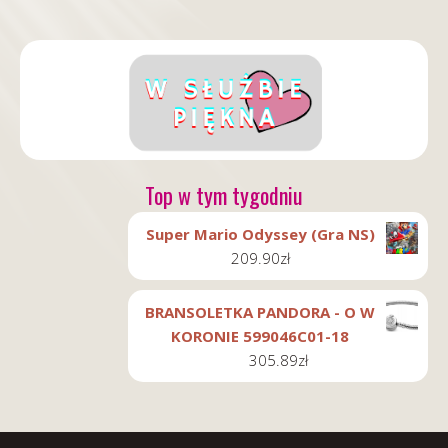
Top w tym tygodniu
Super Mario Odyssey (Gra NS)
209.90
zł
BRANSOLETKA PANDORA - O W
KORONIE 599046C01-18
305.89
zł