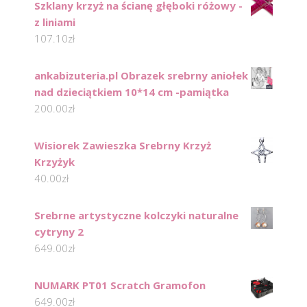
Szklany krzyż na ścianę głęboki różowy -
z liniami
107.10
zł
ankabizuteria.pl Obrazek srebrny aniołek
nad dzieciątkiem 10*14 cm -pamiątka
200.00
zł
Wisiorek Zawieszka Srebrny Krzyż
Krzyżyk
40.00
zł
Srebrne artystyczne kolczyki naturalne
cytryny 2
649.00
zł
NUMARK PT01 Scratch Gramofon
649.00
zł