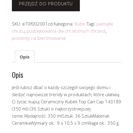
PRZEJDŹ DO PRODUKTU
SKU:
e70f002001cd
Kategoria:
Kubki
Tagi:
pamiątki
chrztu
,
podziękowania dla chrzestnych chrzest
,
prezenty na bierzmowanie
Opis
Opis
Jeśli lubisz dbać o każdy szczegół swojego domu i
śledzić najnowsze trendy w produktach, które ułatwią
Ci życie, kupuj Ceramiczny Kubek Top Can Cap 143189
(350 ml) (36 Sztuk) o najkorzystniejszej
cenie.Wydajność: 350 mlSztuk: 36 SztukMateriał:
CeramikaWymiary ok.: 9 x 10,5 x 9 cmWaga ok.: 350 g