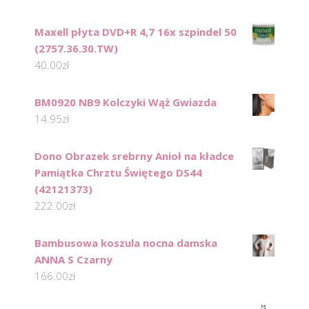
Maxell płyta DVD+R 4,7 16x szpindel 50
(2757.36.30.TW)
40.00
zł
BM0920 NB9 Kolczyki Wąż Gwiazda
14.95
zł
Dono Obrazek srebrny Anioł na kładce
Pamiątka Chrztu Świętego DS44
(42121373)
222.00
zł
Bambusowa koszula nocna damska
ANNA S Czarny
166.00
zł