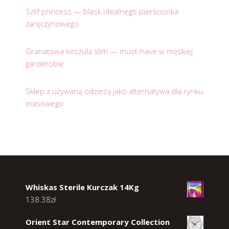
Szlif princess — blask idealnego pierścionka
zaręczynowego
Granatowa koszula slim — must-have w męskiej
garderobie
Sklep z używaną odzieżą jako alternatywa dla rynku
masowego
Whiskas Sterile Kurczak 14Kg
138.38
zł
Orient Star Contemporary Collection