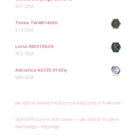
301.00
zł
Timex TW4B14000
319.00
zł
Lorus RM319GX9
422.00
zł
Adriatica A3725.914Zq
689.00
zł
Jak wybrać klinikę medycyny estetycznej w Krakowie
Stylista fryzury w Warszawie — jak wybrać fryzjera
damskiego i męskiego