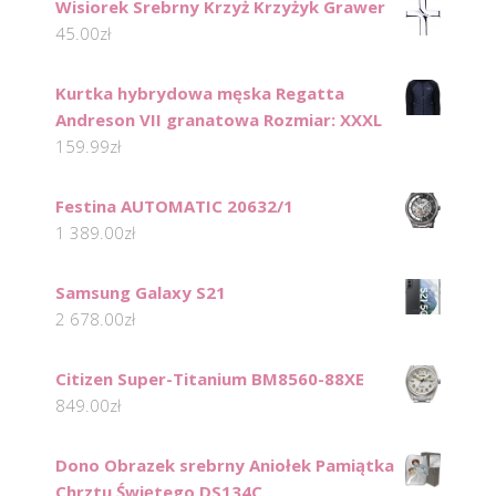
Wisiorek Srebrny Krzyż Krzyżyk Grawer
45.00
zł
Kurtka hybrydowa męska Regatta
Andreson VII granatowa Rozmiar: XXXL
159.99
zł
Festina AUTOMATIC 20632/1
1 389.00
zł
Samsung Galaxy S21
2 678.00
zł
Citizen Super-Titanium BM8560-88XE
849.00
zł
Dono Obrazek srebrny Aniołek Pamiątka
Chrztu Świętego DS134C