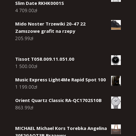
Slim Date RKHK0001S
4 709.00
zł
Mido Noster Trzewiki 20-47 22
Zamszowe grafit na rzepy
205.99
zł
Tissot T058.009.11.051.00
1 500.00
zł
Music Express Light4Me Rapid Spot 100
1 199.00
zł
Orient Quartz Classic RA-QC1702S10B
863.99
zł
MICHAEL Michael Kors Torebka Angelina
30F2GAQT3B Brązowy