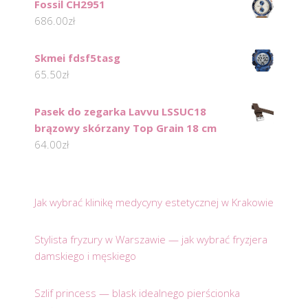
Fossil CH2951
686.00
zł
Skmei fdsf5tasg
65.50
zł
Pasek do zegarka Lavvu LSSUC18
brązowy skórzany Top Grain 18 cm
64.00
zł
Jak wybrać klinikę medycyny estetycznej w Krakowie
Stylista fryzury w Warszawie — jak wybrać fryzjera
damskiego i męskiego
Szlif princess — blask idealnego pierścionka