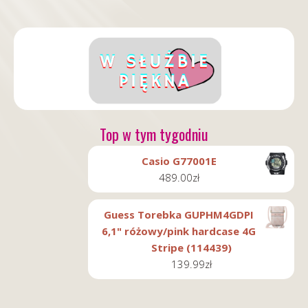
Top w tym tygodniu
Casio G77001E
489.00
zł
Guess Torebka GUPHM4GDPI
6,1" różowy/pink hardcase 4G
Stripe (114439)
139.99
zł