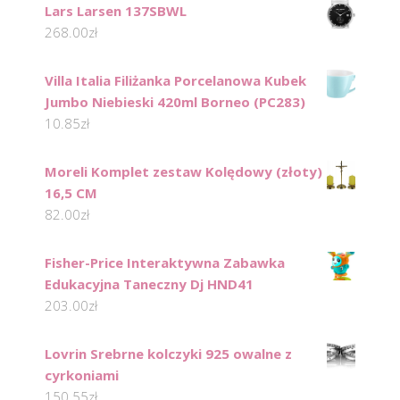
Lars Larsen 137SBWL
268.00
zł
Villa Italia Filiżanka Porcelanowa Kubek
Jumbo Niebieski 420ml Borneo (PC283)
10.85
zł
Moreli Komplet zestaw Kolędowy (złoty)
16,5 CM
82.00
zł
Fisher-Price Interaktywna Zabawka
Edukacyjna Taneczny Dj HND41
203.00
zł
Lovrin Srebrne kolczyki 925 owalne z
cyrkoniami
150.55
zł