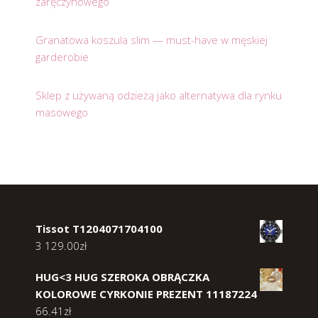
zaręczynowego
Granatowa koszula slim — must-have w męskiej
garderobie
Sklep z używaną odzieżą jako alternatywa dla rynku
masowego
Tissot T1204071704100
3 129.00
zł
HUG<3 HUG SZEROKA OBRĄCZKA
KOLOROWE CYRKONIE PREZENT 11187224
66.41
zł