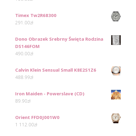
Timex Tw2R68300
291.00
zł
Dono Obrazek Srebrny Święta Rodzina
DS146FOM
490.00
zł
Calvin Klein Sensual Small K8E2S1Z6
488.99
zł
Iron Maiden - Powerslave (CD)
89.90
zł
Orient FFD0J001W0
1 112.00
zł