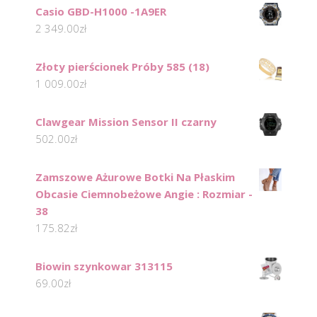
Casio GBD-H1000 -1A9ER
2 349.00
zł
Złoty pierścionek Próby 585 (18)
1 009.00
zł
Clawgear Mission Sensor II czarny
502.00
zł
Zamszowe Ażurowe Botki Na Płaskim
Obcasie Ciemnobeżowe Angie : Rozmiar -
38
175.82
zł
Biowin szynkowar 313115
69.00
zł