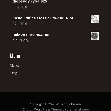
diopsydy ryba 925
518.70
zł
Casio Edifice Classic Efv-100D-7A
321.30
zł
Bulova Curv 96A186
2 313.00
zł
Menu
Sklep
Blog
Copyright © 2026 W Służbie Piękna.
Church
WordPress Theme by themehall.com