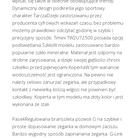
wpisać się także w obecnie obowiązujące trendy.
Dynamiczny design podkreśla jego sportowy
charakter.TarczaDzięki zastosowaniu przez
producenta cyfrowych wskazań czasu, bez problemu
możemy prawidłowo odczytać godzinę w szybki i
precyzyjny sposób. Timex TW2U72500 posiada opcję
podświetlania.SzkłoW modelu zastosowano bardzo
popularne szkło mineralne. Materiał jest odporny na
drobne zarysowania, a dzięki swojej giętkości chroni
szkiełko przed pęknięciami.KopertaW tym wariancie
wodoszczelność jest ograniczona. Na pewno nie
należy celowo zanurzać zegarka, ale przypadkowy
kontakt z niewielką ilością wilgoci nie powinien być
szkodliwy. Koperta w tym modelu ma złoty kolor i jest
wykonana ze stali.
PasekRegulowana bransoleta pozwoli Ci na szybkie i
proste dopasowanie zegarka w domowym zaciszu.
Bardzo wygodny sposób zapinanania zegarka. G-Link