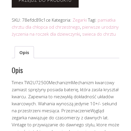
PRZEJDŹ DO PRODUKTU
SKU:
78efdc89c1ce
Kategoria:
Zegarki
Tagi:
pamiatka
chrztu dla chłopca od chrzestnego
,
pierwsze urodziny
życzenia na roczek dla dziewczynki
,
swieca do chrztu
Opis
Opis
Timex TW2U72500MechanizmMechanizm kwarcowy
zamiast sprężyny posiada baterię, która zasila kryształ
kwarcu. Zapewnia to niezwykłą dokładność układów
kwarcowych. Wahania wynoszą jedynie 10+/- sekund
na przestrzeni miesiąca. PrzeznaczenieWygląd
zegarka nawiązuje do czasomierzy z dawnych lat.
Vintage to przywiązanie do dawnego stylu, ktore może