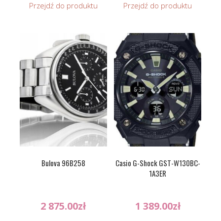
Przejdź do produktu
Przejdź do produktu
Bulova 96B258
Casio G-Shock GST-W130BC-
1A3ER
2 875.00
zł
1 389.00
zł