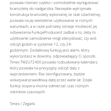
pozwala również szybko i somodzielnie wyregulować
bransoletę do nadgarstka. Niezwykle wytrzymała
konstrukcja bransolety wykonanej ze stali szlachetnej,
pozwala na jej wieloletnie użytkowanie w różnych
warunkach, a w razie potrzeby istnieje możliwość jej
odświeżenia.FunkcjeProducent zadbał o to, żeby to
użytkownik samodzielnie mógł zdecydować, czy woli
odczyt godzin w systemie 12, czy 24-
godzinnym. Dodatkową funkcją jest alarm, który
wykorzystasz w dowolny, odpowiadający Ci sposób.
Timex TW2U72400 posiada rozbudowany kalendarz,
który pozwala na precyzyjny odczyt daty z
wyprzedzeniem. Raz skonfigurowany, będzie
wskazywał prawidłową datę przez wiele lat. Dzięki
funkcji stopera można odmierzać czas różnych
odcinków czasowych.
Timex / Zegarki