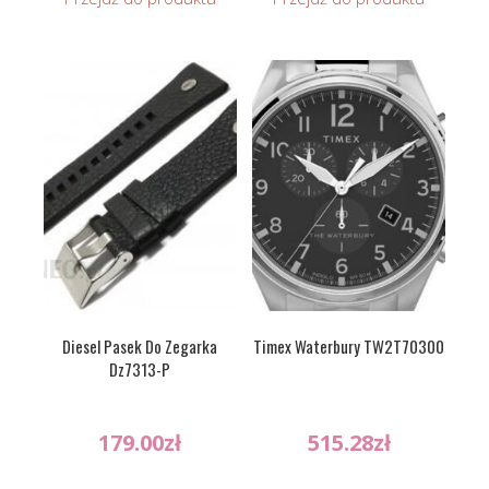
Diesel Pasek Do Zegarka
Timex Waterbury TW2T70300
Dz7313-P
179.00
zł
515.28
zł