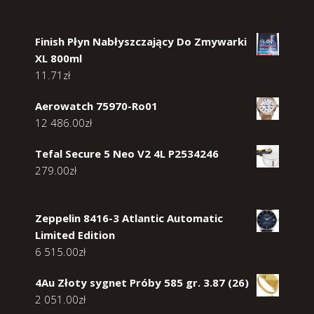
Finish Płyn Nabłyszczający Do Zmywarki
XL 800ml
11.71
zł
Aerowatch 75970-Ro01
12 486.00
zł
Tefal Secure 5 Neo V2 4L P2534246
279.00
zł
Zeppelin 8416-3 Atlantic Automatic
Limited Edition
6 515.00
zł
4Au Złoty sygnet Próby 585 gr. 3.87 (26)
2 051.00
zł