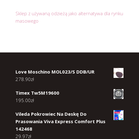
Sklep z używaną odzieżą jako alternatywa dla rynku
masowego
Love Moschino MOL023/S DDB/UR
278.90
zł
Timex Tw5M19600
195.00
zł
Vileda Pokrowiec Na Deskę Do
Prasowania Viva Express Comfort Plus
142468
29.97
zł