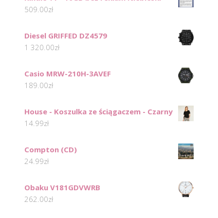
509.00
zł
Diesel GRIFFED DZ4579
1 320.00
zł
Casio MRW-210H-3AVEF
189.00
zł
House - Koszulka ze ściągaczem - Czarny
14.99
zł
Compton (CD)
24.99
zł
Obaku V181GDVWRB
262.00
zł