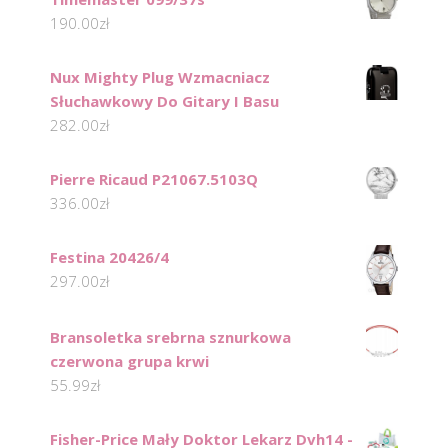
190.00
zł
Nux Mighty Plug Wzmacniacz
Słuchawkowy Do Gitary I Basu
282.00
zł
Pierre Ricaud P21067.5103Q
336.00
zł
Festina 20426/4
297.00
zł
Bransoletka srebrna sznurkowa
czerwona grupa krwi
55.99
zł
Fisher-Price Mały Doktor Lekarz Dvh14 -