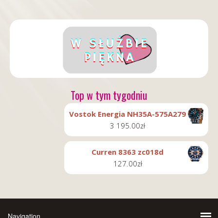
Top w tym tygodniu
Vostok Energia NH35A-575A279
3 195.00
zł
Curren 8363 zc018d
127.00
zł