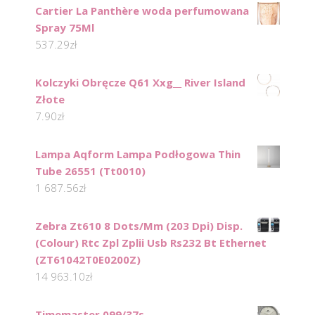
Cartier La Panthère woda perfumowana
Spray 75Ml
537.29
zł
Kolczyki Obręcze Q61 Xxg__ River Island
Złote
7.90
zł
Lampa Aqform Lampa Podłogowa Thin
Tube 26551 (Tt0010)
1 687.56
zł
Zebra Zt610 8 Dots/Mm (203 Dpi) Disp.
(Colour) Rtc Zpl Zplii Usb Rs232 Bt Ethernet
(ZT61042T0E0200Z)
14 963.10
zł
Timemaster 099/37s