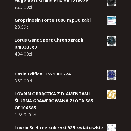
Hugo Boss Grand Prix HB1513676
920.00
zł
Groprinosin Forte 1000 mg 30 tabl
28.59
zł
Lorus Gent Sport Chronograph
Rm333Ex9
404.00
zł
Casio Edifice EFV-100D-2A
359.00
zł
LOVRIN OBRĄCZKA Z DIAMENTAMI
ŚLUBNA GRAWEROWANA ZŁOTA 585
OE106585
1 699.00
zł
Lovrin Srebrne kolczyki 925 kwiatuszki z