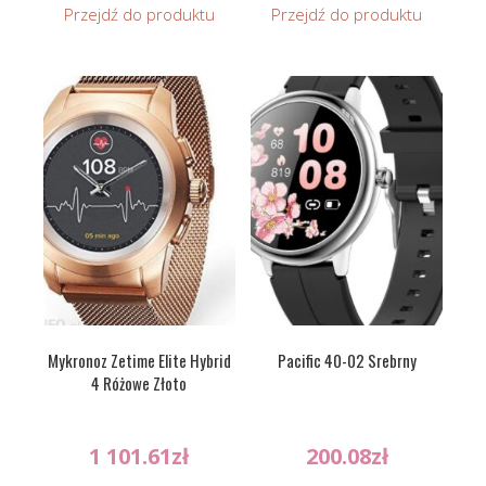
Przejdź do produktu
Przejdź do produktu
Mykronoz Zetime Elite Hybrid
Pacific 40-02 Srebrny
4 Różowe Złoto
1 101.61
zł
200.08
zł