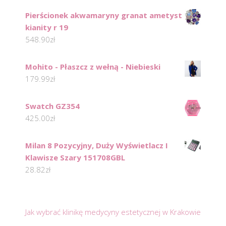
Pierścionek akwamaryny granat ametyst
kianity r 19
548.90
zł
Mohito - Płaszcz z wełną - Niebieski
179.99
zł
Swatch GZ354
425.00
zł
Milan 8 Pozycyjny, Duży Wyświetlacz I
Klawisze Szary 151708GBL
28.82
zł
Jak wybrać klinikę medycyny estetycznej w Krakowie