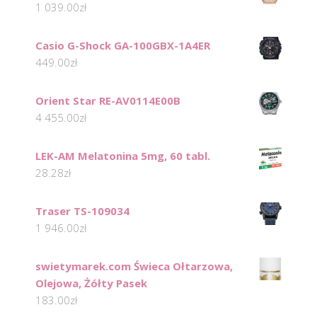
1 039.00
zł
Casio G-Shock GA-100GBX-1A4ER
449.00
zł
Orient Star RE-AV0114E00B
4 455.00
zł
LEK-AM Melatonina 5mg, 60 tabl.
28.28
zł
Traser TS-109034
1 946.00
zł
swietymarek.com Świeca Ołtarzowa,
Olejowa, Żółty Pasek
183.00
zł