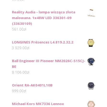
Reality Audia - lampa wisząca złota
malowana. 1x48W LED 336301-09
(33630109)
561.00
zł
LONGINES Présences L4.819.2.32.2
3 929.00
zł
Ball Engineer III Pioneer NM2026C-S15CJ-
BE
8 106.00
zł
Orient RA-AK0401L10B
999.00
zł
Michael Kors MK7336 Lennox