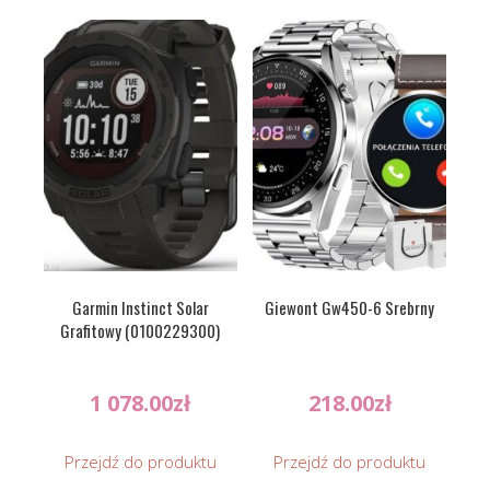
Garmin Instinct Solar
Giewont Gw450-6 Srebrny
Grafitowy (0100229300)
1 078.00
zł
218.00
zł
Przejdź do produktu
Przejdź do produktu