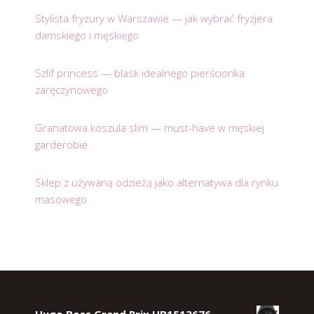
Stylista fryzury w Warszawie — jak wybrać fryzjera
damskiego i męskiego
Szlif princess — blask idealnego pierścionka
zaręczynowego
Granatowa koszula slim — must-have w męskiej
garderobie
Sklep z używaną odzieżą jako alternatywa dla rynku
masowego