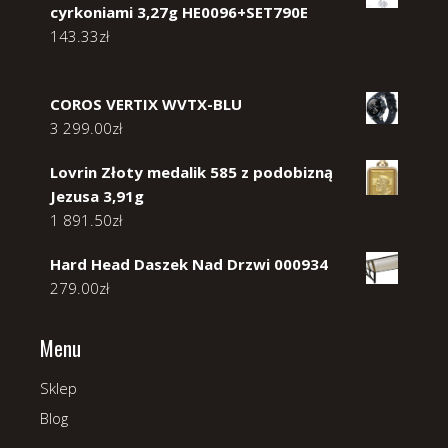
cyrkoniami 3,27g HE0096+SET790E
143.33
zł
COROS VERTIX WVTX-BLU
3 299.00
zł
Lovrin Złoty medalik 585 z podobizną
Jezusa 3,91g
1 891.50
zł
Hard Head Daszek Nad Drzwi 000934
279.00
zł
Menu
Sklep
Blog