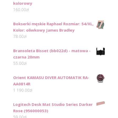
kolorowy
160.00
zł
Bokserki męskie Raphael Rozmiar: 54/XL,
Kolor: oliwkowy James Bradley
78.00
zł
Bransoleta Bisset (bb022d) - matowa -
czarna 20mm
55.00
zł
Orient KAMASU DIVER AUTOMATIK RA-
AA0814R
1 190.00
zł
Logitech Desk Mat Studio Series Darker
Rose (956000053)
59.00
zł