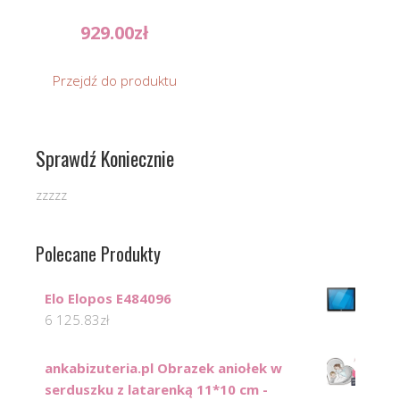
929.00
zł
Przejdź do produktu
Sprawdź Koniecznie
zzzzz
Polecane Produkty
Elo Elopos E484096
6 125.83
zł
ankabizuteria.pl Obrazek aniołek w
serduszku z latarenką 11*10 cm -