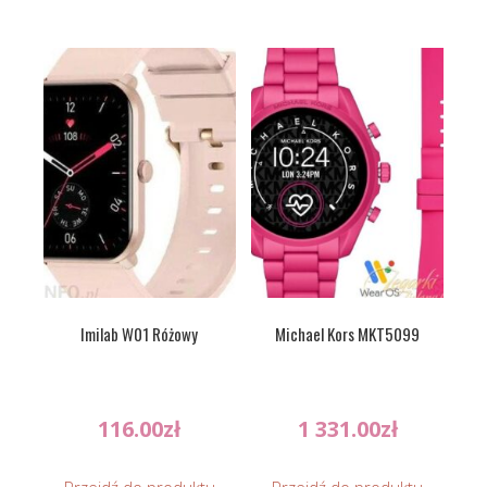
Imilab W01 Różowy
Michael Kors MKT5099
116.00
zł
1 331.00
zł