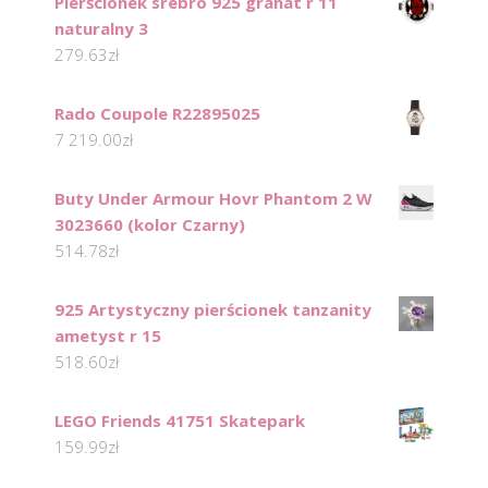
Pierścionek srebro 925 granat r 11
naturalny 3
279.63
zł
Rado Coupole R22895025
7 219.00
zł
Buty Under Armour Hovr Phantom 2 W
3023660 (kolor Czarny)
514.78
zł
925 Artystyczny pierścionek tanzanity
ametyst r 15
518.60
zł
LEGO Friends 41751 Skatepark
159.99
zł