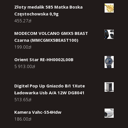
Złoty medalik 585 Matka Boska
Częstochowska 0,9g
455.27
zł
MODECOM VOLCANO GMX5 BEAST
Czarna (MMCGMX5BEAST100)
199.00
zł
Orient Star RE-HH0002L00B
5 913.00
zł
Digitel Pop Up Gniazdo B/I 1Xute
Ładowarka Usb A/A 12W DG8041
513.65
zł
Kamera Vahc-S54Hdw
186.00
zł