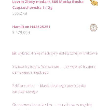
Lovrin Złoty medalik 585 Matka Boska
Częstochowska 1,12g
555.27
zł
Hamilton H42525251
3 579.00
zł
Jak wybrać klinikę medycyny estetycznej w Krakowie
Stylista fryzury w Warszawie — jak wybrać fryzjera
damskiego i męskiego
Szlif princess — blask idealnego pierścionka
zaręczynowego
Granatowa koszula slim — must-have w męskiej