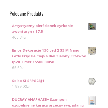
Polecane Produkty
Artystyczny pierścionek cyrkonie
awenturyn r 17.5
460.84
zł
Emos Dekoracje 150 Led 2 35 M Nano
Łezki Frędzle Ciepła Biel Zielony Przewód
Ip20 Timer 1550000058
65.60
zł
Seiko SI SRPG23J1
1 989.00
zł
DUCRAY ANAPHASE+ Szampon
uzupełnienie kuracji przeciw wypadaniu