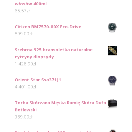
włosów 400ml
65.57
zł
Citizen BM7570-80X Eco-Drive
899.00
zł
Srebrna 925 bransoletka naturalne
cytryny diopsydy
1 428.90
zł
Orient Star Ssa371J1
4 401.00
zł
Torba Skórzana Męska Ramię Skóra Duża
Betlewski
389.00
zł