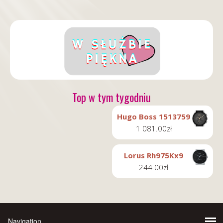
Top w tym tygodniu
Hugo Boss 1513759
1 081.00
zł
Lorus Rh975Kx9
244.00
zł