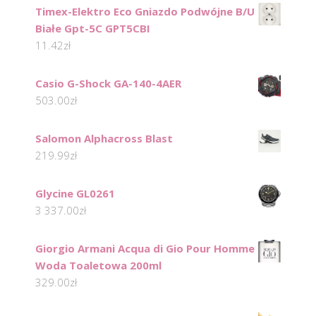
Timex-Elektro Eco Gniazdo Podwójne B/U
Białe Gpt-5C GPT5CBI
11.42
zł
Casio G-Shock GA-140-4AER
503.00
zł
Salomon Alphacross Blast
219.99
zł
Glycine GL0261
3 337.00
zł
Giorgio Armani Acqua di Gio Pour Homme
Woda Toaletowa 200ml
329.00
zł