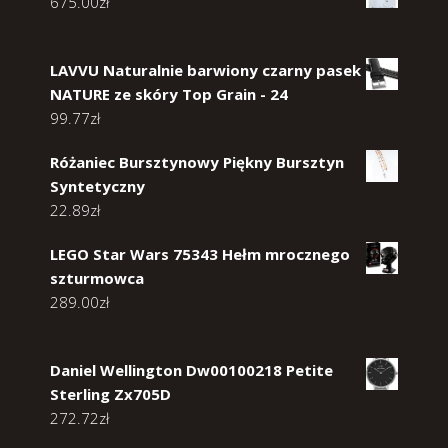
675.00
zł
LAVVU Naturalnie barwiony czarny pasek
NATURE ze skóry Top Grain - 24
99.77
zł
Różaniec Bursztynowy Piękny Bursztyn
Syntetyczny
22.89
zł
LEGO Star Wars 75343 Hełm mrocznego
szturmowca
289.00
zł
Daniel Wellington Dw00100218 Petite
Sterling Zx705D
272.72
zł