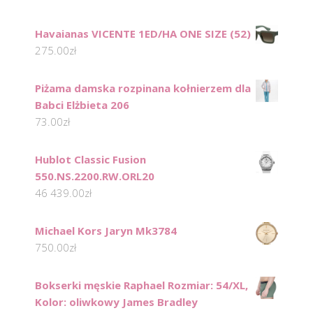
Havaianas VICENTE 1ED/HA ONE SIZE (52)
275.00
zł
Piżama damska rozpinana kołnierzem dla
Babci Elżbieta 206
73.00
zł
Hublot Classic Fusion
550.NS.2200.RW.ORL20
46 439.00
zł
Michael Kors Jaryn Mk3784
750.00
zł
Bokserki męskie Raphael Rozmiar: 54/XL,
Kolor: oliwkowy James Bradley