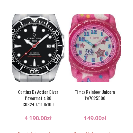
Certina Ds Action Diver
Timex Rainbow Unicorn
Powermatic 80
Tw7C25500
C0324071105100
4 190.00
zł
149.00
zł