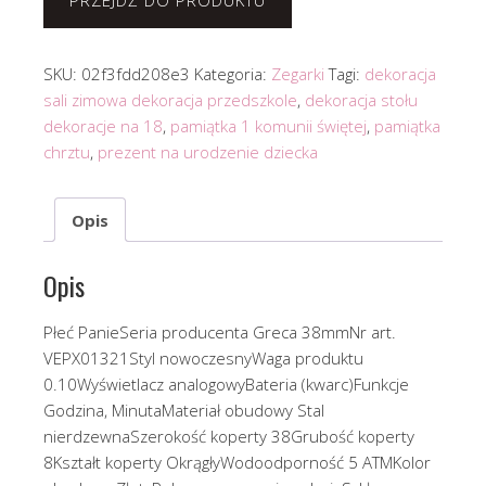
PRZEJDŹ DO PRODUKTU
SKU:
02f3fdd208e3
Kategoria:
Zegarki
Tagi:
dekoracja
sali zimowa dekoracja przedszkole
,
dekoracja stołu
dekoracje na 18
,
pamiątka 1 komunii świętej
,
pamiątka
chrztu
,
prezent na urodzenie dziecka
Opis
Opis
Płeć PanieSeria producenta Greca 38mmNr art.
VEPX01321Styl nowoczesnyWaga produktu
0.10Wyświetlacz analogowyBateria (kwarc)Funkcje
Godzina, MinutaMateriał obudowy Stal
nierdzewnaSzerokość koperty 38Grubość koperty
8Kształt koperty OkrągłyWodoodporność 5 ATMKolor