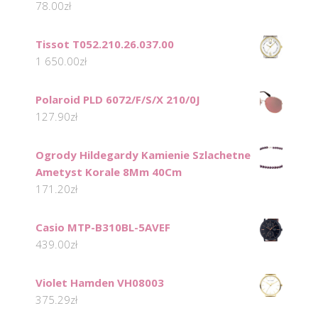
78.00
zł
Tissot T052.210.26.037.00
1 650.00
zł
Polaroid PLD 6072/F/S/X 210/0J
127.90
zł
Ogrody Hildegardy Kamienie Szlachetne
Ametyst Korale 8Mm 40Cm
171.20
zł
Casio MTP-B310BL-5AVEF
439.00
zł
Violet Hamden VH08003
375.29
zł