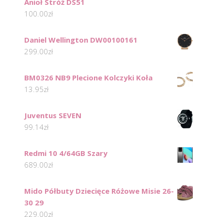
Anioł Stróż DS51
100.00
zł
Daniel Wellington DW00100161
299.00
zł
BM0326 NB9 Plecione Kolczyki Koła
13.95
zł
Juventus SEVEN
99.14
zł
Redmi 10 4/64GB Szary
689.00
zł
Mido Półbuty Dziecięce Różowe Misie 26-
30 29
229.00
zł