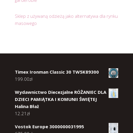
garderobie
Sklep z używaną odzieżą jako alternatywa dla rynku
masowego
Timex Ironman Classic 30 TW5K89300
199.00
zł
Wydawnictwo Diecezjalne RÓŻANIEC DLA
DZIECI PAMIĄTKA I KOMUNII ŚWIĘTEJ
Halina Błaż
12.21
zł
Vostok Europe 3000000031995