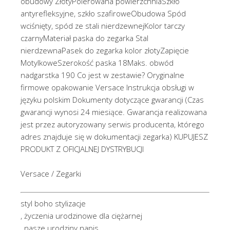
obudowy ZłotyPolerowana powierzchniaSzkło
antyrefleksyjne, szkło szafiroweObudowa Spód
wciśnięty, spód ze stali nierdzewnejKolor tarczy
czarnyMateriał paska do zegarka Stal
nierdzewnaPasek do zegarka kolor złotyZapięcie
MotylkoweSzerokość paska 18Maks. obwód
nadgarstka 190 Co jest w zestawie? Oryginalne
firmowe opakowanie Versace Instrukcja obsługi w
języku polskim Dokumenty dotyczące gwarancji (Czas
gwarancji wynosi 24 miesiące. Gwarancja realizowana
jest przez autoryzowany serwis producenta, którego
adres znajduje się w dokumentacji zegarka) KUPUJESZ
PRODUKT Z OFICJALNEJ DYSTRYBUCJI
Versace / Zegarki
styl boho stylizacje
, życzenia urodzinowe dla ciężarnej
, nasze urodziny napis