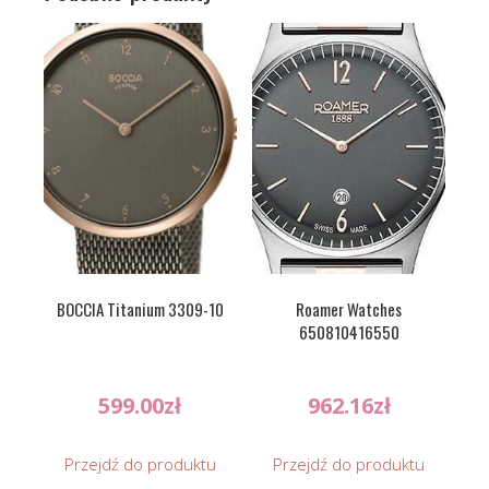
BOCCIA Titanium 3309-10
Roamer Watches
650810416550
599.00
zł
962.16
zł
Przejdź do produktu
Przejdź do produktu