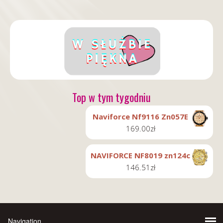
Top w tym tygodniu
Naviforce Nf9116 Zn057E
169.00
zł
NAVIFORCE NF8019 zn124c
146.51
zł