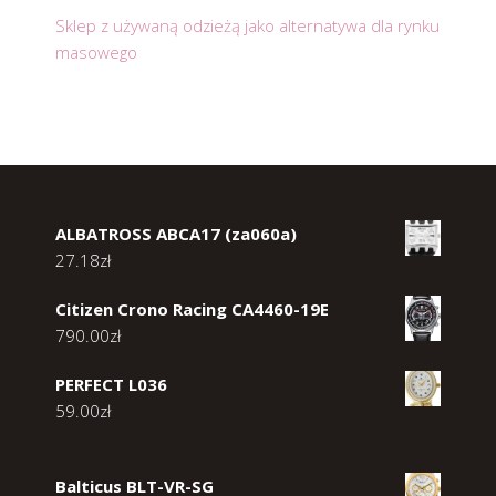
Sklep z używaną odzieżą jako alternatywa dla rynku
masowego
ALBATROSS ABCA17 (za060a)
27.18
zł
Citizen Crono Racing CA4460-19E
790.00
zł
PERFECT L036
59.00
zł
Balticus BLT-VR-SG