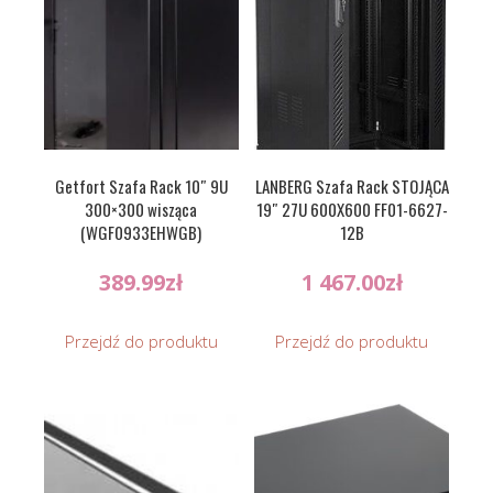
Getfort Szafa Rack 10″ 9U
LANBERG Szafa Rack STOJĄCA
300×300 wisząca
19″ 27U 600X600 FF01-6627-
(WGF0933EHWGB)
12B
389.99
zł
1 467.00
zł
Przejdź do produktu
Przejdź do produktu