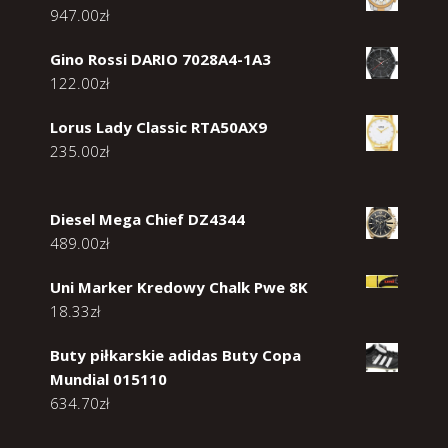
947.00
zł
Gino Rossi DARIO 7028A4-1A3
122.00
zł
Lorus Lady Classic RTA50AX9
235.00
zł
Diesel Mega Chief DZ4344
489.00
zł
Uni Marker Kredowy Chalk Pwe 8K
18.33
zł
Buty piłkarskie adidas Buty Copa
Mundial 015110
634.70
zł