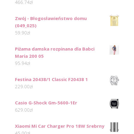
466.74
zł
Zwój - Błogosławieństwo domu
(049_025)
59.90
zł
Piżama damska rozpinana dla Babci
Maria 200 05
95.94
zł
Festina 20438/1 Classic F20438 1
229.00
zł
Casio G-Shock Gm-5600-1Er
629.00
zł
Xiaomi Mi Car Charger Pro 18W Srebrny
45.00
zł