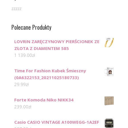
zzzzz
Polecane Produkty
LOVRIN ZARĘCZYNOWY PIERŚCIONEK ZE
ZŁOTA Z DIAMENTEM 585
1 139.00
zł
Time For Fashion Kubek Śmieszny
(0A6322153_20211025180733)
29.99
zł
Forte Komoda Niko NIKK34
239.00
zł
Casio CASIO VINTAGE A100WEGG-1A2EF