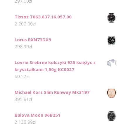
297.00
zł
Tissot T063.637.16.057.00
2 200.00
zł
Lorus RXN73DX9
298.99
zł
Lovrin Srebrne kolczyki 925 księżyc z
kryształkami 1,50g KC0027
60.52
zł
Michael Kors Slim Runway Mk3197
395.81
zł
Bulova Moon 96B251
2 138.99
zł