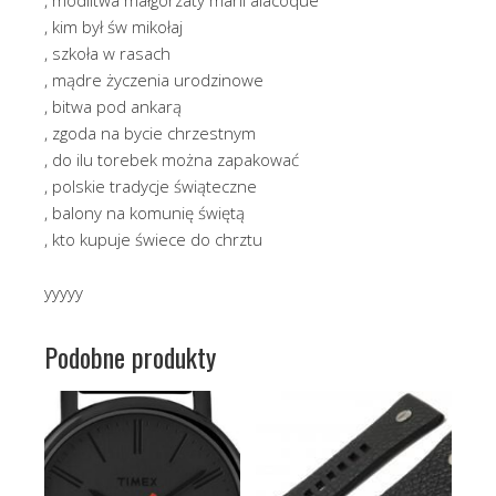
, modlitwa małgorzaty marii alacoque
, kim był św mikołaj
, szkoła w rasach
, mądre życzenia urodzinowe
, bitwa pod ankarą
, zgoda na bycie chrzestnym
, do ilu torebek można zapakować
, polskie tradycje świąteczne
, balony na komunię świętą
, kto kupuje świece do chrztu
yyyyy
Podobne produkty