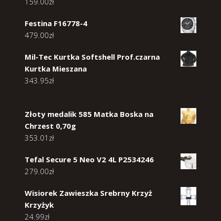
159.00
zł
Festina F16778-4
479.00
zł
Mil-Tec Kurtka Softshell Prof.czarna
Kurtka Mieszana
343.95
zł
Złoty medalik 585 Matka Boska na
Chrzest 0,70g
353.01
zł
Tefal Secure 5 Neo V2 4L P2534246
279.00
zł
Wisiorek Zawieszka Srebrny Krzyż
Krzyżyk
24.99
zł