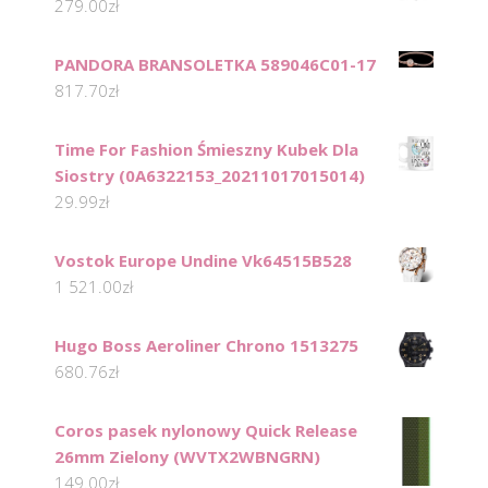
279.00
zł
PANDORA BRANSOLETKA 589046C01-17
817.70
zł
Time For Fashion Śmieszny Kubek Dla
Siostry (0A6322153_20211017015014)
29.99
zł
Vostok Europe Undine Vk64515B528
1 521.00
zł
Hugo Boss Aeroliner Chrono 1513275
680.76
zł
Coros pasek nylonowy Quick Release
26mm Zielony (WVTX2WBNGRN)
149.00
zł