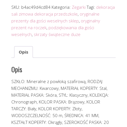
SKU:
b4ac49d4cd84
Kategoria:
Zegarki
Tagi:
dekoracja
sali zimowa dekoracja przedszkole
,
oryginalne
prezenty dla gości weselnych sklep
,
oryginalny
prezent na roczek
,
podziękowania dla gości
weselnych
,
skrzaty świąteczne duze
Opis
Opis
SZKŁO: Mineralne z powłoką szafirową, RODZAJ
MECHANIZMU: Kwarcowy, MATERIAŁ KOPERTY: Stal,
MATERIAŁ PASKA: Skóra, STYL: Klasyczny, KOLEKCJA:
Chronograph, KOLOR PASKA: Brązowy, KOLOR
TARCZY: Biały, KOLOR KOPERTY: Złoty,
WODOSZCZELNOŚĆ: 50 m, ŚREDNICA: 41 MM,
KSZTAŁT KOPERTY: Okrągły, SZEROKOŚĆ PASKA: 20