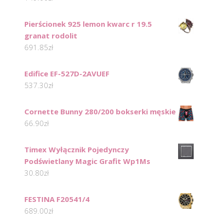
Pierścionek 925 lemon kwarc r 19.5
granat rodolit
691.85
zł
Edifice EF-527D-2AVUEF
537.30
zł
Cornette Bunny 280/200 bokserki męskie
66.90
zł
Timex Wyłącznik Pojedynczy
Podświetlany Magic Grafit Wp1Ms
30.80
zł
FESTINA F20541/4
689.00
zł