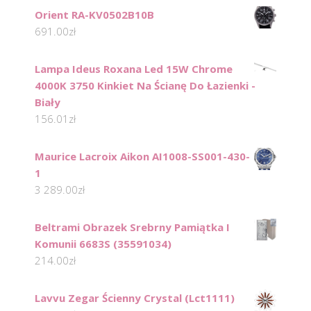
Orient RA-KV0502B10B
691.00
zł
Lampa Ideus Roxana Led 15W Chrome
4000K 3750 Kinkiet Na Ścianę Do Łazienki -
Biały
156.01
zł
Maurice Lacroix Aikon AI1008-SS001-430-
1
3 289.00
zł
Beltrami Obrazek Srebrny Pamiątka I
Komunii 6683S (35591034)
214.00
zł
Lavvu Zegar Ścienny Crystal (Lct1111)