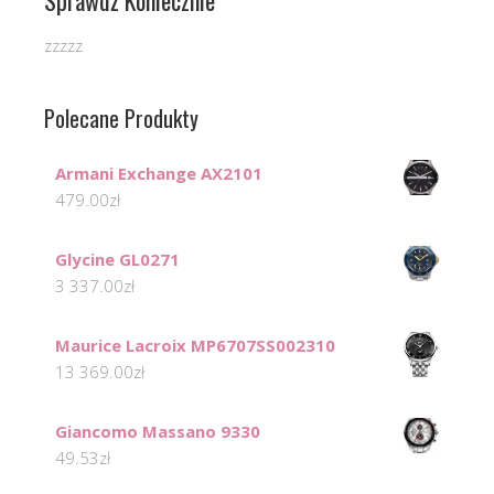
zzzzz
Polecane Produkty
Armani Exchange AX2101
479.00
zł
Glycine GL0271
3 337.00
zł
Maurice Lacroix MP6707SS002310
13 369.00
zł
Giancomo Massano 9330
49.53
zł