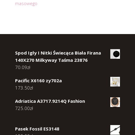
masowego
Spod Igły I Nitki Świecąca Biała Firana
140X270 Milkyway Taśma 23876
70.09
zł
Pacific X6160 zy702a
173.50
zł
Adriatica A3717.9214Q Fashion
725.00
zł
Pasek Fossil ES3148