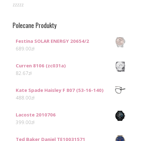
zzzzz
Polecane Produkty
Festina SOLAR ENERGY 20654/2
689.00
zł
Curren 8106 (zc031a)
82.67
zł
Kate Spade Haisley F 807 (53-16-140)
488.00
zł
Lacoste 2010706
399.00
zł
Ted Baker Daniel TE10031571