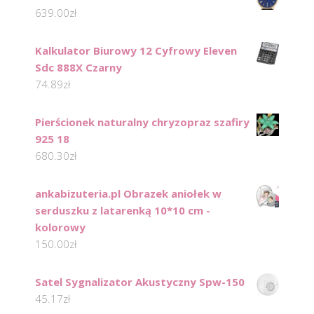
639.00
zł
Kalkulator Biurowy 12 Cyfrowy Eleven
Sdc 888X Czarny
74.89
zł
Pierścionek naturalny chryzopraz szafiry
925 18
680.30
zł
ankabizuteria.pl Obrazek aniołek w
serduszku z latarenką 10*10 cm -
kolorowy
150.00
zł
Satel Sygnalizator Akustyczny Spw-150
45.17
zł