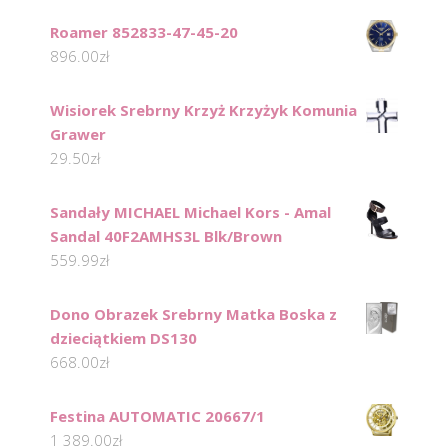
Roamer 852833-47-45-20
896.00
zł
Wisiorek Srebrny Krzyż Krzyżyk Komunia
Grawer
29.50
zł
Sandały MICHAEL Michael Kors - Amal
Sandal 40F2AMHS3L Blk/Brown
559.99
zł
Dono Obrazek Srebrny Matka Boska z
dzieciątkiem DS130
668.00
zł
Festina AUTOMATIC 20667/1
1 389.00
zł