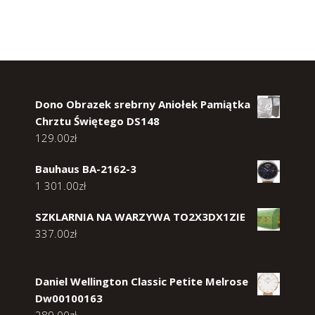
Dono Obrazek srebrny Aniołek Pamiątka
Chrztu Świętego DS148
129.00
zł
Bauhaus BA-2162-3
1 301.00
zł
SZKLARNIA NA WARZYWA TO2X3DX1ZIE
337.00
zł
Daniel Wellington Classic Petite Melrose
Dw00100163
289.00
zł