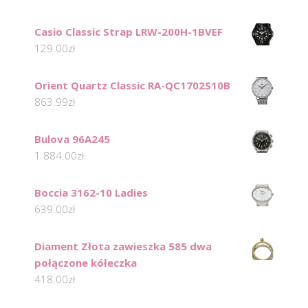
Casio Classic Strap LRW-200H-1BVEF
129.00
zł
Orient Quartz Classic RA-QC1702S10B
863.99
zł
Bulova 96A245
1 884.00
zł
Boccia 3162-10 Ladies
639.00
zł
Diament Złota zawieszka 585 dwa
połączone kółeczka
418.00
zł