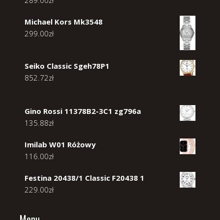
Michael Kors Mk3548
299.00
zł
Seiko Classic Sgeh78P1
852.72
zł
Gino Rossi 11378B2-3C1 zg796a
135.88
zł
Imilab W01 Różowy
116.00
zł
Festina 20438/1 Classic F20438 1
229.00
zł
Menu