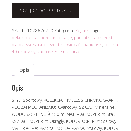
PRZEJDŹ DO PRODUKTU
SKU:
be10786767a0
Kategoria:
Zegarki
Tagi:
dekoracje na roczek inspiracje
,
pamiątki na chrzest
dla dziewczynki
,
prezent na wieczór panieński
,
tort na
40 urodziny
,
zaproszenie na chrzest
Opis
Opis
STYL: Sportowy, KOLEKCJA: TIMELESS CHRONOGRAPH,
RODZAJ MECHANIZMU: Kwarcowy, SZKŁO: Mineralne,
WODOSZCZELNOŚĆ: 50 m, MATERIAŁ KOPERTY: Stal,
KSZTAŁT KOPERTY: Okrągły, KOLOR KOPERTY: Stalowy,
MATERIAŁ PASKA: Stal, KOLOR PASKA: Stalowy, KOLOR