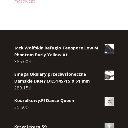
masowego
Jack Wolfskin Refugio Texapore Low M
Phantom Burly Yellow Xt
385.00
zł
Emaga Okulary przeciwsłoneczne
Damskie DKNY DK514S-15 ø 51 mm
289.15
zł
Koszulkowy.Pl Dance Queen
35.50
zł
Krzyż leżący 59