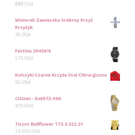
888.55
zł
Wisiorek Zawieszka Srebrny Krzyż
Krzyżyk
45.00
zł
Festina 20426/6
275.00
zł
Kolczyki Czarne Krzyże Stal Chirurgiczna
30.09
zł
Citizen - Eu6072-56D
479.00
zł
Tissot Bellflower T73.3.322.21
19 000.00
zł