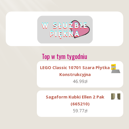
Top w tym tygodniu
LEGO Classic 10701 Szara Płytka
Konstrukcyjna
46.99
zł
Sagaform Kubki Ellen 2 Pak
(665210)
59.77
zł