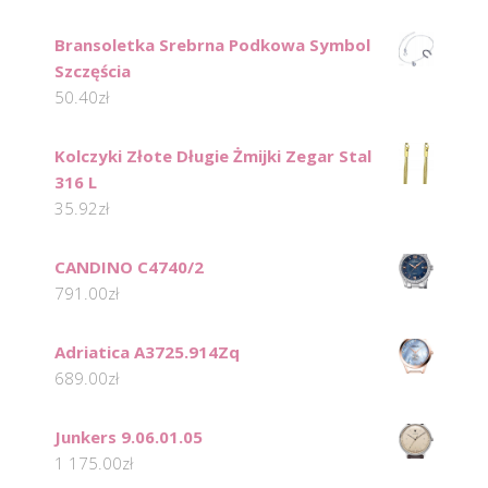
Bransoletka Srebrna Podkowa Symbol
Szczęścia
50.40
zł
Kolczyki Złote Długie Żmijki Zegar Stal
316 L
35.92
zł
CANDINO C4740/2
791.00
zł
Adriatica A3725.914Zq
689.00
zł
Junkers 9.06.01.05
1 175.00
zł