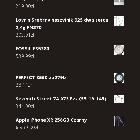
219.00
zł
Lovrin Srebrny naszyjnik 925 dwa serca
2,4g FN370
203.91
zł
FOSSIL FS5380
539.99
zł
PERFECT 8560 zp279b
28.11
zł
Seventh Street 7A 073 Rzz (55-19-145)
344.00
zł
Apple iPhone XR 256GB Czarny
6 399.00
zł