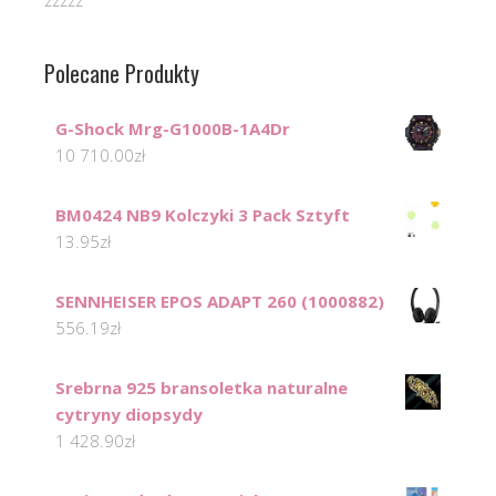
zzzzz
Polecane Produkty
G-Shock Mrg-G1000B-1A4Dr
10 710.00
zł
BM0424 NB9 Kolczyki 3 Pack Sztyft
13.95
zł
SENNHEISER EPOS ADAPT 260 (1000882)
556.19
zł
Srebrna 925 bransoletka naturalne
cytryny diopsydy
1 428.90
zł