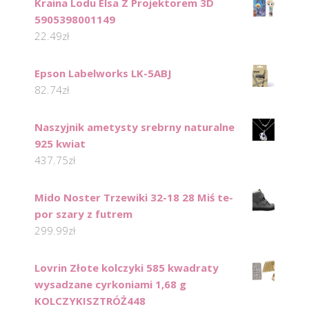
Kraina Lodu Elsa Z Projektorem 3D
5905398001149
22.49
zł
Epson Labelworks LK-5ABJ
82.74
zł
Naszyjnik ametysty srebrny naturalne
925 kwiat
437.75
zł
Mido Noster Trzewiki 32-18 28 Miś te-
por szary z futrem
299.99
zł
Lovrin Złote kolczyki 585 kwadraty
wysadzane cyrkoniami 1,68 g
KOLCZYKISZTRÓŻ448