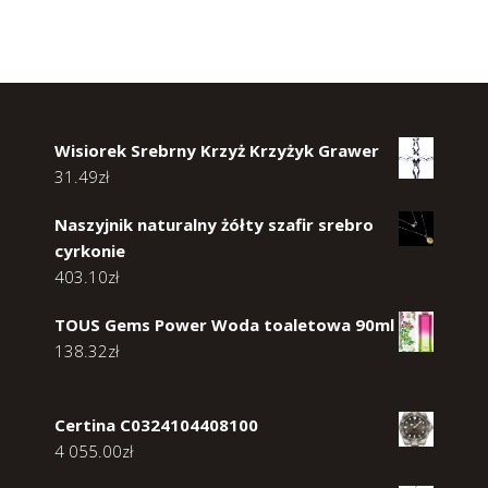
Wisiorek Srebrny Krzyż Krzyżyk Grawer
31.49
zł
Naszyjnik naturalny żółty szafir srebro
cyrkonie
403.10
zł
TOUS Gems Power Woda toaletowa 90ml
138.32
zł
Certina C0324104408100
4 055.00
zł