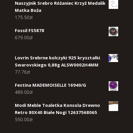
Naszyjnik Srebro Różaniec Krzyż Medalik
Matka Boża
175.50
zł
Fossil FS5878
679.00
zł
Lovrin Srebrne kolczyki 925 kryształki
Swarovskiego 0,88g ALSW0002H4MM
77.76
zł
Festina MADEMOISELLE 16940/G
489.00
zł
Modi Meble Toaletka Konsola Drewno
Retro 80X40 Białe Nogi 12637568065
550.00
zł