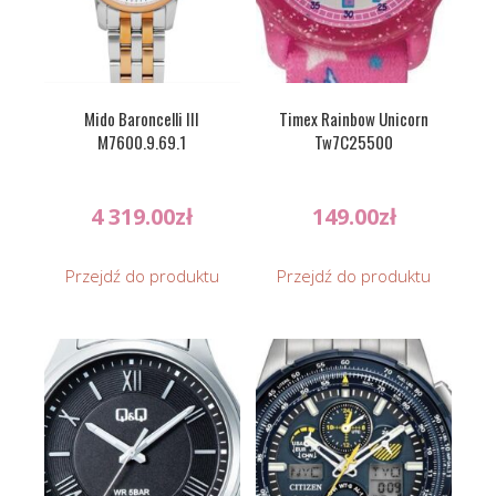
Mido Baroncelli III
Timex Rainbow Unicorn
M7600.9.69.1
Tw7C25500
4 319.00
zł
149.00
zł
Przejdź do produktu
Przejdź do produktu