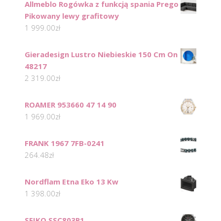
Allmeblo Rogówka z funkcją spania Prego
Pikowany lewy grafitowy
1 999.00
zł
Gieradesign Lustro Niebieskie 150 Cm On
48217
2 319.00
zł
ROAMER 953660 47 14 90
1 969.00
zł
FRANK 1967 7FB-0241
264.48
zł
Nordflam Etna Eko 13 Kw
1 398.00
zł
SEIKO SSC803P1