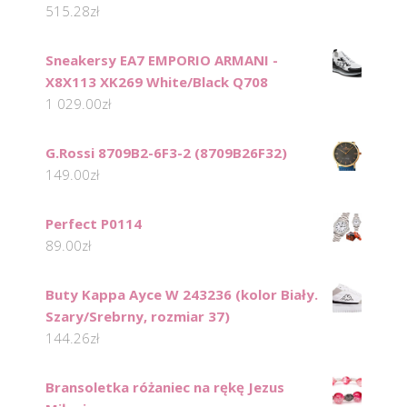
515.28
zł
Sneakersy EA7 EMPORIO ARMANI -
X8X113 XK269 White/Black Q708
1 029.00
zł
G.Rossi 8709B2-6F3-2 (8709B26F32)
149.00
zł
Perfect P0114
89.00
zł
Buty Kappa Ayce W 243236 (kolor Biały.
Szary/Srebrny, rozmiar 37)
144.26
zł
Bransoletka różaniec na rękę Jezus