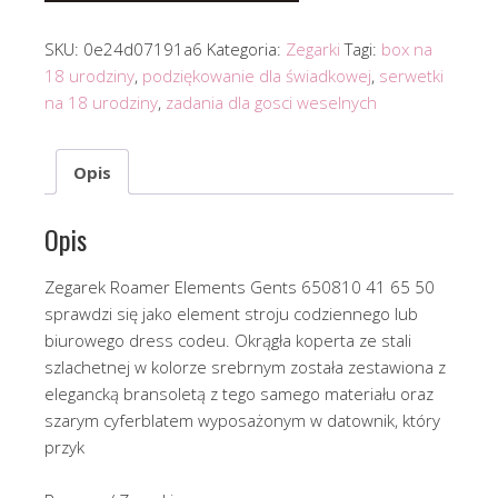
SKU:
0e24d07191a6
Kategoria:
Zegarki
Tagi:
box na
18 urodziny
,
podziękowanie dla świadkowej
,
serwetki
na 18 urodziny
,
zadania dla gosci weselnych
Opis
Opis
Zegarek Roamer Elements Gents 650810 41 65 50
sprawdzi się jako element stroju codziennego lub
biurowego dress codeu. Okrągła koperta ze stali
szlachetnej w kolorze srebrnym została zestawiona z
elegancką bransoletą z tego samego materiału oraz
szarym cyferblatem wyposażonym w datownik, który
przyk