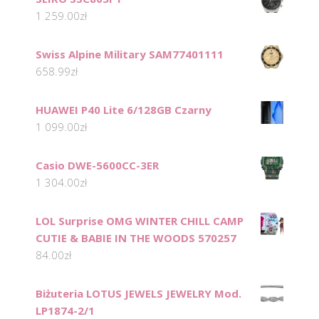
1 259.00
zł
Swiss Alpine Military SAM77401111
658.99
zł
HUAWEI P40 Lite 6/128GB Czarny
1 099.00
zł
Casio DWE-5600CC-3ER
1 304.00
zł
LOL Surprise OMG WINTER CHILL CAMP
CUTIE & BABIE IN THE WOODS 570257
84.00
zł
Biżuteria LOTUS JEWELS JEWELRY Mod.
LP1874-2/1