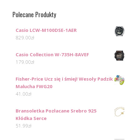
Polecane Produkty
Casio LCW-M100DSE-1AER
829.00
zł
Casio Collection W-735H-8AVEF
179.00
zł
Fisher-Price Ucz się i śmiej! Wesoły Padzik
Malucha FWG20
41.00
zł
Bransoletka Pozłacane Srebro 925
Kłódka Serce
51.99
zł