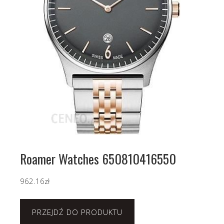
Roamer Watches 650810416550
962.16
zł
PRZEJDŹ DO PRODUKTU