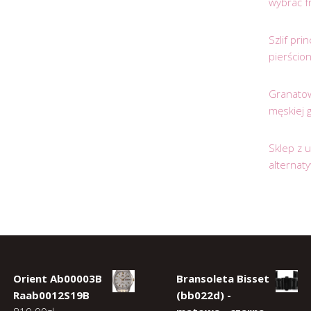
wybrać f
Szlif pr
pierścio
Granatow
męskiej 
Sklep z 
alternat
Orient Ab00003B
Bransoleta Bisset
Raab0012S19B
(bb022d) -