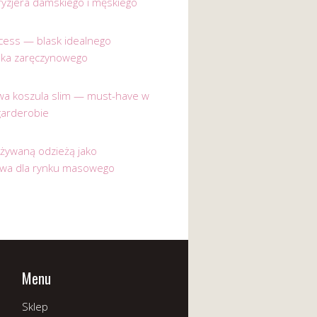
ryzjera damskiego i męskiego
incess — blask idealnego
nka zaręczynowego
a koszula slim — must-have w
garderobie
używaną odzieżą jako
ywa dla rynku masowego
Menu
Sklep