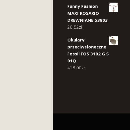
Funny Fashion
MAXI ROSARIO
DREWNIANE 53803
28.52
zł
Okulary
przeciwsłoneczne
Fossil FOS 3102 G S
01Q
418.00
zł