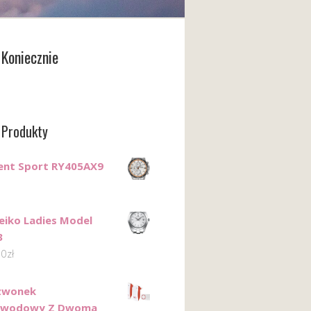
Koniecznie
 Produkty
ent Sport RY405AX9
eiko Ladies Model
3
00
zł
zwonek
ewodowy Z Dwoma