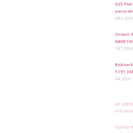
925 Pier
natural
493.90
zł
Orient 
AB0E10
747.00
zł
Bokserk
1191 żó
44.90
zł
Jak wybr
w Krakow
Stylista