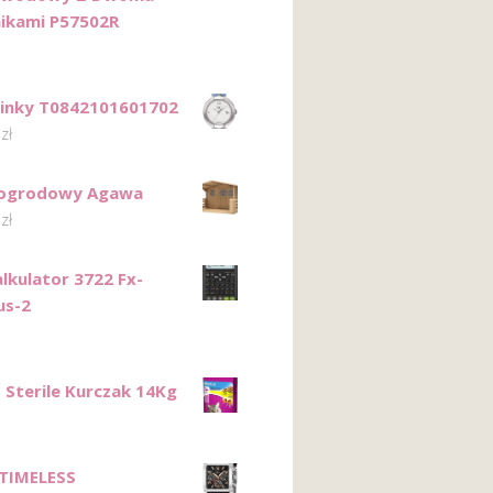
ikami P57502R
Pinky T0842101601702
0
zł
ogrodowy Agawa
0
zł
alkulator 3722 Fx-
us-2
 Sterile Kurczak 14Kg
 TIMELESS