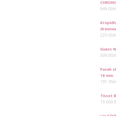
CHRONO
649.00
zł
Kropidł
drewnia
220.00
zł
Guess 
509.00
zł
Pasek s
18 mm
191.70
zł
Tissot B
19 000.
Lip 671