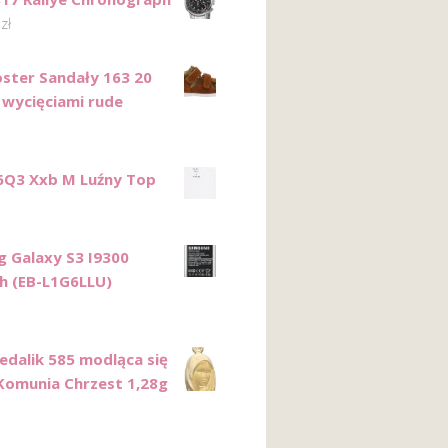
0
zł
ster Sandały 163 20
z wycięciami rude
6Q3 Xxb M Luźny Top
 Galaxy S3 I9300
 (EB-L1G6LLU)
edalik 585 modląca się
Komunia Chrzest 1,28g