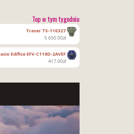
Top w tym tygodniu
Traser TS-110327
5 650.00
zł
asio Edifice EFV-C110D-2AVEF
417.00
zł