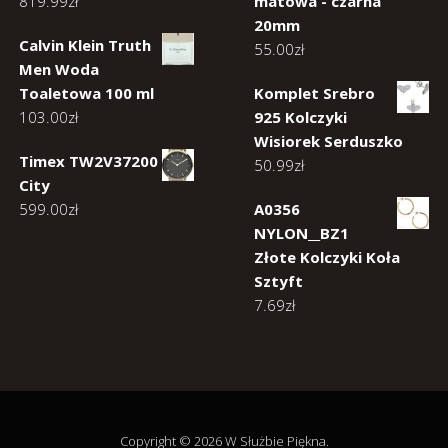
819.99
zł
matowa - czarna
20mm
Calvin Klein Truth
55.00
zł
Men Woda
Toaletowa 100 ml
Komplet Srebro
103.00
zł
925 Kolczyki
Wisiorek Serduszko
Timex TW2V37200
50.99
zł
City
599.00
zł
A0356
NYLON__BZ1
Złote Kolczyki Koła
Sztyft
7.69
zł
Copyright © 2026 W Służbie Piękna.