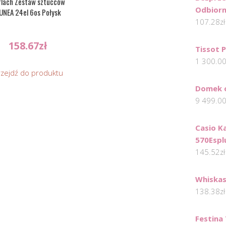
rlach Zestaw sztucców
Odbiorn
UNEA 24el 6os Połysk
107.28
zł
158.67
zł
Tissot 
1 300.0
rzejdź do produktu
Domek 
9 499.0
Casio K
570Espl
145.52
zł
Whiskas
138.38
zł
Festina