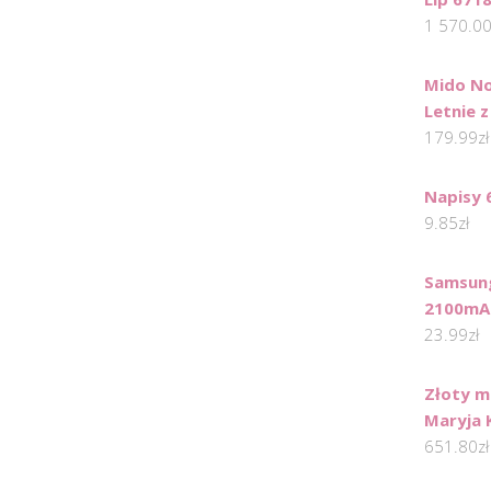
1 570.0
Mido No
Letnie 
179.99
zł
Napisy 
9.85
zł
Samsung
2100mAh
23.99
zł
Złoty m
Maryja 
651.80
zł