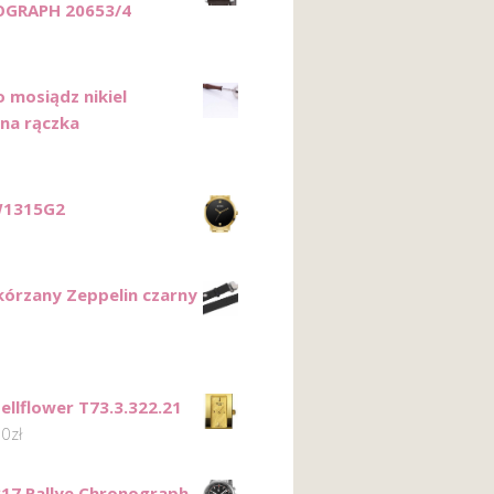
GRAPH 20653/4
o mosiądz nikiel
na rączka
W1315G2
kórzany Zeppelin czarny
ellflower T73.3.322.21
00
zł
817 Rallye Chronograph