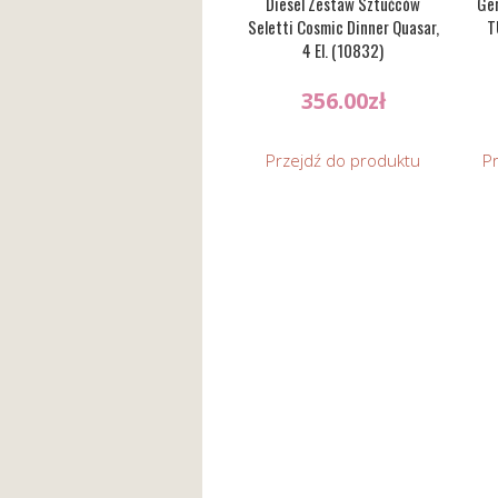
Diesel Zestaw Sztućców
Ge
Seletti Cosmic Dinner Quasar,
T
4 El. (10832)
356.00
zł
Przejdź do produktu
P