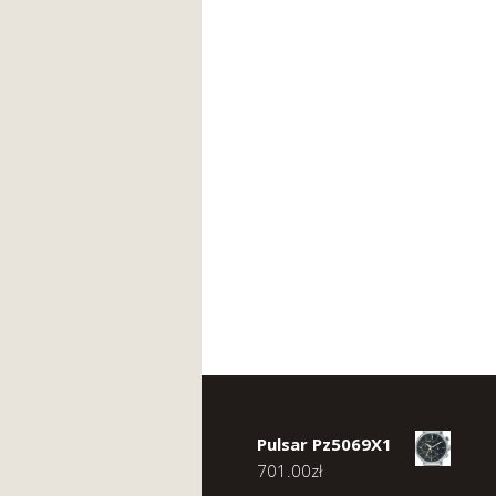
Pulsar Pz5069X1
701.00
zł