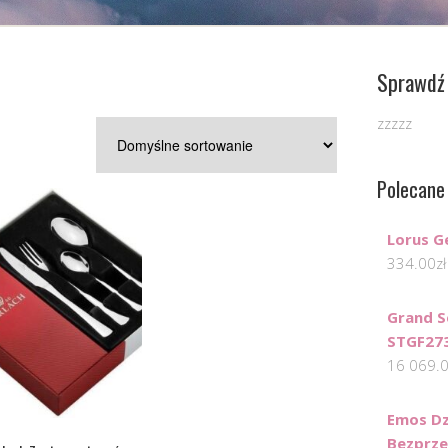
Sprawdź 
zzzzz
Polecane
Lorus G
334.00
zł
Grand S
STGF27
16 069.
Emos D
Bezprz