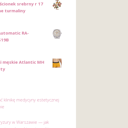
ścionek srebrny r 17
ne turmaliny
Automatic RA-
S19B
i męskie Atlantic MH
łty
ać klinikę medycyny estetycznej
ie
 fryzury w Warszawie — jak