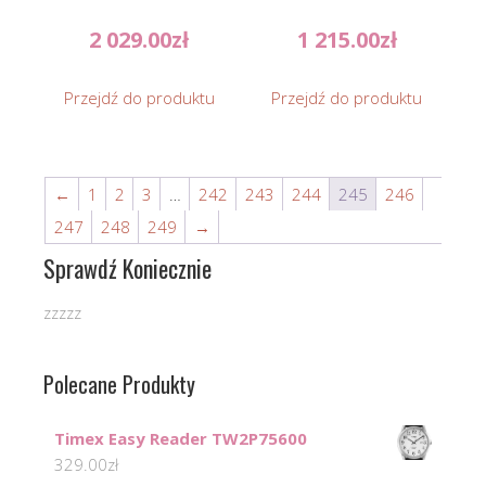
2 029.00
zł
1 215.00
zł
Przejdź do produktu
Przejdź do produktu
←
1
2
3
…
242
243
244
245
246
247
248
249
→
Sprawdź Koniecznie
zzzzz
Polecane Produkty
Timex Easy Reader TW2P75600
329.00
zł