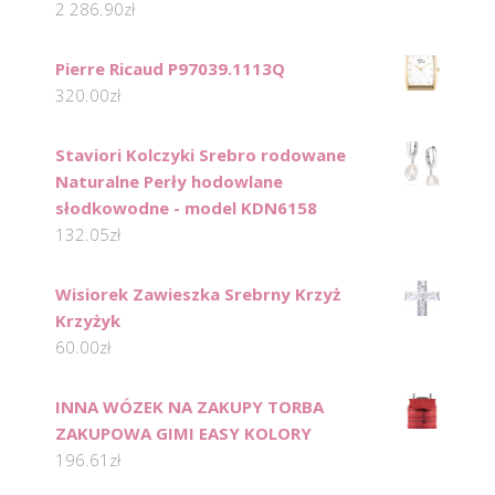
2 286.90
zł
Pierre Ricaud P97039.1113Q
320.00
zł
Staviori Kolczyki Srebro rodowane
Naturalne Perły hodowlane
słodkowodne - model KDN6158
132.05
zł
Wisiorek Zawieszka Srebrny Krzyż
Krzyżyk
60.00
zł
INNA WÓZEK NA ZAKUPY TORBA
ZAKUPOWA GIMI EASY KOLORY
196.61
zł