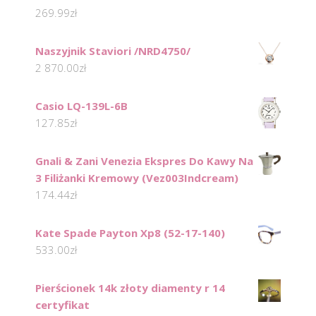
269.99
zł
Naszyjnik Staviori /NRD4750/
2 870.00
zł
Casio LQ-139L-6B
127.85
zł
Gnali & Zani Venezia Ekspres Do Kawy Na
3 Filiżanki Kremowy (Vez003Indcream)
174.44
zł
Kate Spade Payton Xp8 (52-17-140)
533.00
zł
Pierścionek 14k złoty diamenty r 14
certyfikat