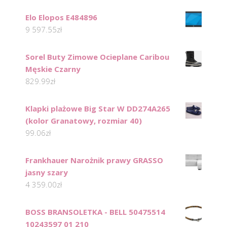
Elo Elopos E484896
9 597.55
zł
Sorel Buty Zimowe Ocieplane Caribou
Męskie Czarny
829.99
zł
Klapki plażowe Big Star W DD274A265
(kolor Granatowy, rozmiar 40)
99.06
zł
Frankhauer Narożnik prawy GRASSO
jasny szary
4 359.00
zł
BOSS BRANSOLETKA - BELL 50475514
10243597 01 210