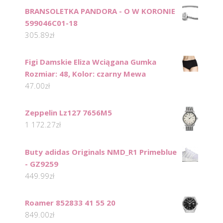
BRANSOLETKA PANDORA - O W KORONIE
599046C01-18
305.89
zł
Figi Damskie Eliza Wciągana Gumka
Rozmiar: 48, Kolor: czarny Mewa
47.00
zł
Zeppelin Lz127 7656M5
1 172.27
zł
Buty adidas Originals NMD_R1 Primeblue
- GZ9259
449.99
zł
Roamer 852833 41 55 20
849.00
zł