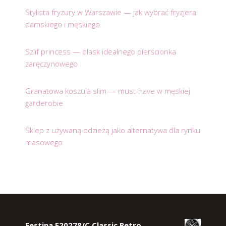
Stylista fryzury w Warszawie — jak wybrać fryzjera
damskiego i męskiego
Szlif princess — blask idealnego pierścionka
zaręczynowego
Granatowa koszula slim — must-have w męskiej
garderobie
Sklep z używaną odzieżą jako alternatywa dla rynku
masowego
Festina F20278/C Classic Retro