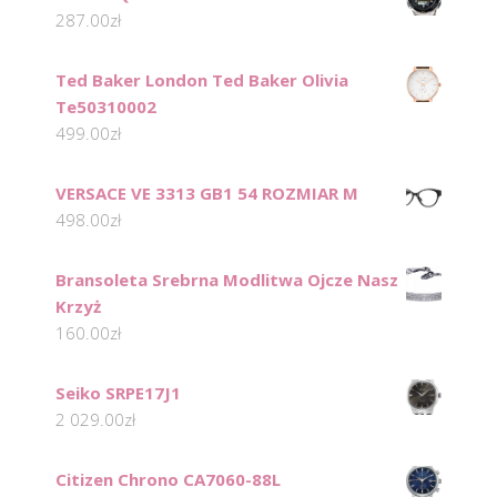
287.00
zł
Ted Baker London Ted Baker Olivia
Te50310002
499.00
zł
VERSACE VE 3313 GB1 54 ROZMIAR M
498.00
zł
Bransoleta Srebrna Modlitwa Ojcze Nasz
Krzyż
160.00
zł
Seiko SRPE17J1
2 029.00
zł
Citizen Chrono CA7060-88L