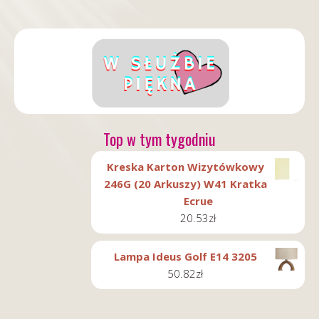
Top w tym tygodniu
Kreska Karton Wizytówkowy
246G (20 Arkuszy) W41 Kratka
Ecrue
20.53
zł
Lampa Ideus Golf E14 3205
50.82
zł