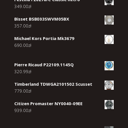
349.00
zł
Bisset BSBE03SWVM05BX
357.00
zł
Michael Kors Portia Mk3679
690.00
zł
Pierre Ricaud P22109.1145Q
320.99
zł
Timberland TDWGA2101502 Scusset
779.00
zł
Citizen Promaster NY0040-09EE
939.00
zł