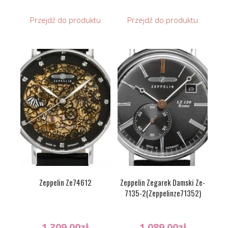
Przejdź do produktu
Przejdź do produktu
Zeppelin Ze74612
Zeppelin Zegarek Damski Ze-
7135-2(Zeppelinze71352)
1 309.00
zł
1 089.00
zł