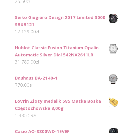
25.50
zł
Seiko Giugiaro Design 2017 Limited 3000
SBXB121
12 129.00
zł
Hublot Classic Fusion Titanium Opalin
Automatic Silver Dial 542NX2611LR
31 789.00
zł
Bauhaus BA-2140-1
770.00
zł
Lovrin Złoty medalik 585 Matka Boska
Częstochowska 3,00g
1 485.59
zł
Casio AQ-S800WD-1EVEF