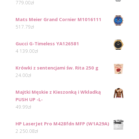
779.00
zł
Mats Meier Grand Cornier M1016111
517.79
zł
Gucci G-Timeless YA126581
4 139.00
zł
Krówki z sentencjami św. Rita 250 g
24.00
zł
Majtki Męskie z Kieszonką i Wkładką
PUSH UP -L-
49.99
zł
HP LaserJet Pro M428fdn MFP (W1A29A)
2 250.08
zł