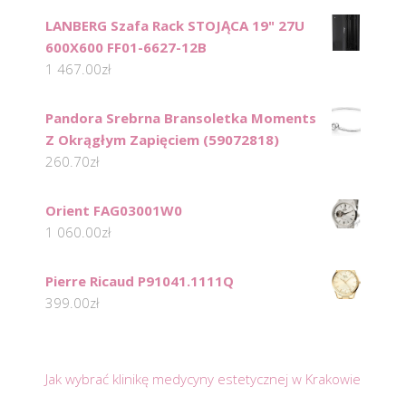
LANBERG Szafa Rack STOJĄCA 19" 27U
600X600 FF01-6627-12B
1 467.00
zł
Pandora Srebrna Bransoletka Moments
Z Okrągłym Zapięciem (59072818)
260.70
zł
Orient FAG03001W0
1 060.00
zł
Pierre Ricaud P91041.1111Q
399.00
zł
Jak wybrać klinikę medycyny estetycznej w Krakowie