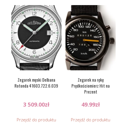
Zegarek męski Delbana
Zegarek na rękę
Rotonda 41603.722.6.039
Prędkościomierz Hit na
Prezent
3 509.00
zł
49.99
zł
Przejdź do produktu
Przejdź do produktu