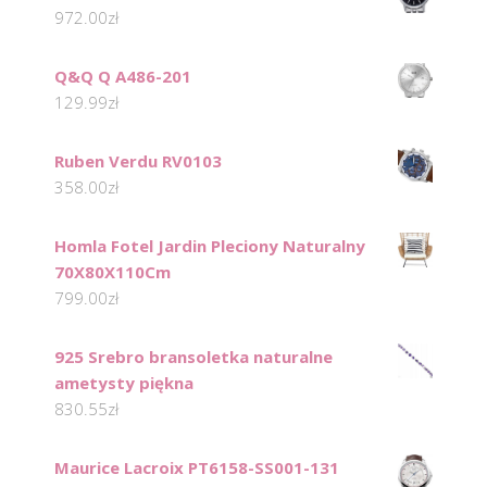
972.00
zł
Q&Q Q A486-201
129.99
zł
Ruben Verdu RV0103
358.00
zł
Homla Fotel Jardin Pleciony Naturalny
70X80X110Cm
799.00
zł
925 Srebro bransoletka naturalne
ametysty piękna
830.55
zł
Maurice Lacroix PT6158-SS001-131