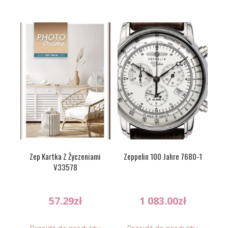
Zep Kartka Z Życzeniami
Zeppelin 100 Jahre 7680-1
V33578
57.29
zł
1 083.00
zł