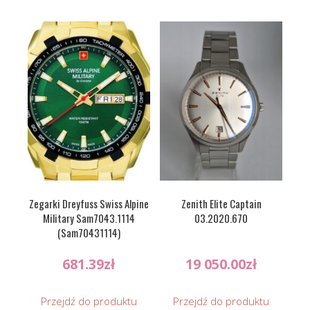
Zegarki Dreyfuss Swiss Alpine
Zenith Elite Captain
Military Sam7043.1114
03.2020.670
(Sam70431114)
681.39
zł
19 050.00
zł
Przejdź do produktu
Przejdź do produktu