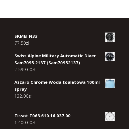
SKMEI N33
77.50
zł
Swiss Alpine Military Automatic Diver
Sam7095.2137 (Sam70952137)
2 599.00
zł
Azzaro Chrome Woda toaletowa 100ml
spray
132.00
zł
Tissot T063.610.16.037.00
1 400.00
zł