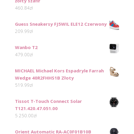
żółty szafir
460.84
zł
Guess Sneakersy FJ5WIL ELE12 Czerwony
209.99
zł
Wanbo T2
479.00
zł
MICHAEL Michael Kors Espadryle Farrah
Wedge 40R2FHHS1B Złoty
519.99
zł
Tissot T-Touch Connect Solar
T121.420.47.051.00
5 250.00
zł
Orient Automatic RA-AC0F01B10B