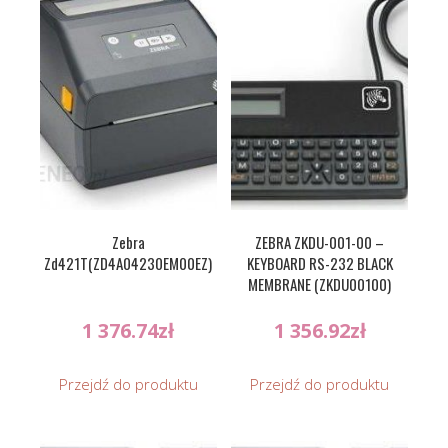
Zebra
ZEBRA ZKDU-001-00 –
Zd421T(ZD4A04230EM00EZ)
KEYBOARD RS-232 BLACK
MEMBRANE (ZKDU00100)
1 376.74
zł
1 356.92
zł
Przejdź do produktu
Przejdź do produktu