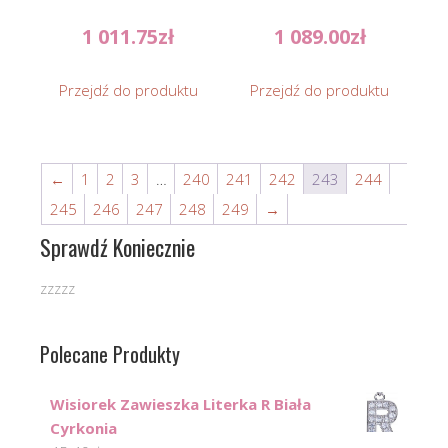
1 011.75
zł
1 089.00
zł
Przejdź do produktu
Przejdź do produktu
←
1
2
3
…
240
241
242
243
244
245
246
247
248
249
→
Sprawdź Koniecznie
zzzzz
Polecane Produkty
Wisiorek Zawieszka Literka R Biała
Cyrkonia