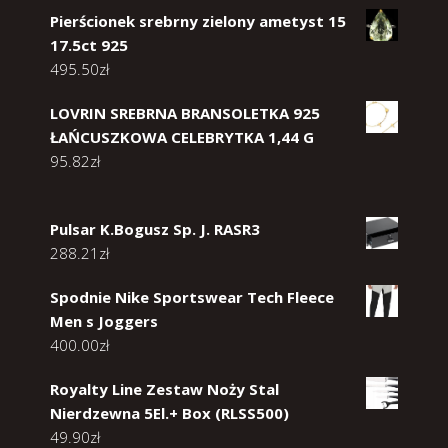
Pierścionek srebrny zielony ametyst 15
17.5ct 925
495.50
zł
LOVRIN SREBRNA BRANSOLETKA 925
ŁAŃCUSZKOWA CELEBRYTKA 1,44 G
95.82
zł
Pulsar K.Bogusz Sp. J. RASR3
288.21
zł
Spodnie Nike Sportswear Tech Fleece
Men s Joggers
400.00
zł
Royalty Line Zestaw Noży Stal
Nierdzewna 5El.+ Box (RLSS500)
49.90
zł