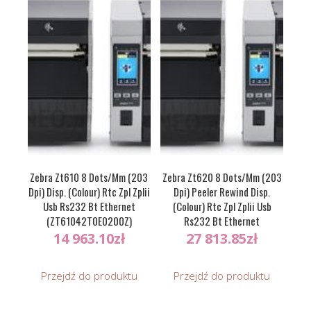
Zebra Zt610 8 Dots/Mm (203
Zebra Zt620 8 Dots/Mm (203
Dpi) Disp. (Colour) Rtc Zpl Zplii
Dpi) Peeler Rewind Disp.
Usb Rs232 Bt Ethernet
(Colour) Rtc Zpl Zplii Usb
(ZT61042T0E0200Z)
Rs232 Bt Ethernet
(ZT62062T2E0200Z)
14 963.10
zł
27 813.85
zł
Przejdź do produktu
Przejdź do produktu