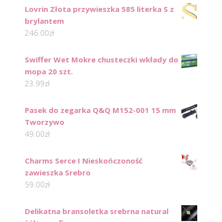
Lovrin Złota przywieszka 585 literka S z
brylantem
246.00
zł
Swiffer Wet Mokre chusteczki wkłady do
mopa 20 szt.
23.99
zł
Pasek do zegarka Q&Q M152-001 15 mm
Tworzywo
49.00
zł
Charms Serce I Nieskończoność
zawieszka Srebro
59.00
zł
Delikatna bransoletka srebrna natural