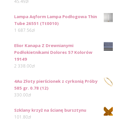
45.49
zł
Lampa Aqform Lampa Podłogowa Thin
Tube 26551 (Tt0010)
1 687.56
zł
Elior Kanapa Z Drewnianymi
Podłokietnikami Dolores 57 Kolorów
19149
2 338.00
zł
4Au Złoty pierścionek z cyrkonią Próby
585 gr. 0.78 (12)
330.00
zł
Szklany krzyż na ścianę bursztynu
101.80
zł