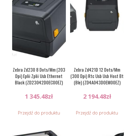
Zebra Zd230 8 Dots/Mm (203
Zebra Zd421D 12 Dots/Mm
Dpi) Eplii Zplii Usb Ethernet
(300 Dpi) Rtc Usb Usb Host Bt
Black (ZD23042D0EC00EZ)
(Ble) (ZD4A043D0EM00EZ)
1 345.48
zł
2 194.48
zł
Przejdź do produktu
Przejdź do produktu