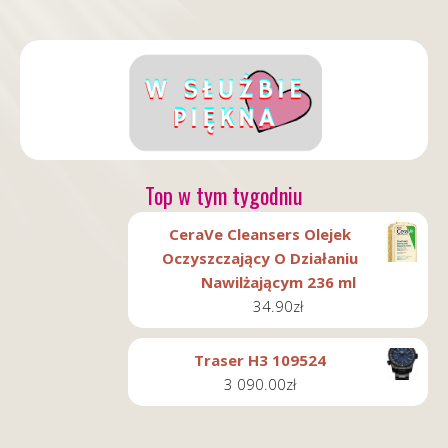
Top w tym tygodniu
CeraVe Cleansers Olejek
Oczyszczający O Działaniu
Nawilżającym 236 ml
34.90
zł
Traser H3 109524
3 090.00
zł